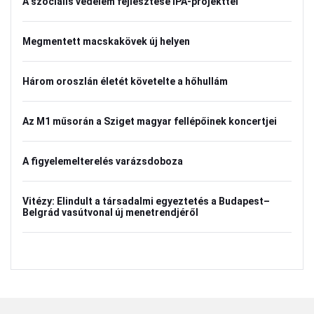
A szociális védelem fejlesztése IPA-projekttel
Megmentett macskakövek új helyen
Három oroszlán életét követelte a hőhullám
Az M1 műsorán a Sziget magyar fellépőinek koncertjei
A figyelemelterelés varázsdoboza
Vitézy: Elindult a társadalmi egyeztetés a Budapest–
Belgrád vasútvonal új menetrendjéről