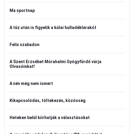
Ma sportnap
A tűz után is figyelik a kúlai hulladéklerakót
Felix szabadon
A Szent Erzsébet Mórahalmi Gyógyfürdő várja
Olvasóinkat!
A név még nem ismert
Kikapcsolódás, töltekezés, közösség
Heteken belül kiírhatják a választásokat