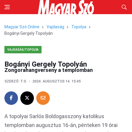
Magyar Szó Online
Vajdaság
Topolya
Bogányi Gergely Topolyán
VAJDASÁG/TOPOLYA
Bogányi Gergely Topolyán
Zongorahangverseny a templomban
SZERZŐ:
T.O.
2024. AUGUSZTUS 14. 15:45
A topolyai Sarlós Boldogasszony katolikus
templomban augusztus 16-án, pénteken 19 órai