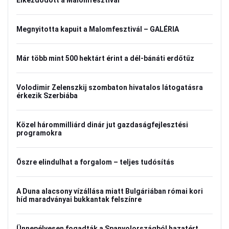
Elkezdődött a Malomfesztivál
Megnyitotta kapuit a Malomfesztivál – GALÉRIA
Már több mint 500 hektárt érint a dél-bánáti erdőtűz
Volodimir Zelenszkij szombaton hivatalos látogatásra
érkezik Szerbiába
Közel hárommilliárd dinár jut gazdaságfejlesztési
programokra
Őszre elindulhat a forgalom – teljes tudósítás
A Duna alacsony vízállása miatt Bulgáriában római kori
híd maradványai bukkantak felszínre
Ünnepélyesen fogadták a Spanyolországból hazatért