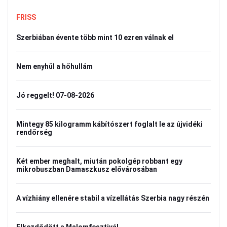
FRISS
Szerbiában évente több mint 10 ezren válnak el
Nem enyhül a hőhullám
Jó reggelt! 07-08-2026
Mintegy 85 kilogramm kábítószert foglalt le az újvidéki
rendőrség
Két ember meghalt, miután pokolgép robbant egy
mikrobuszban Damaszkusz elővárosában
A vízhiány ellenére stabil a vízellátás Szerbia nagy részén