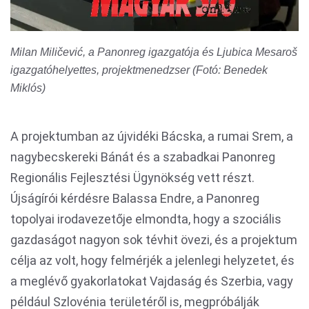
Milan Miličević, a Panonreg igazgatója és Ljubica Mesaroš
igazgatóhelyettes, projektmenedzser (Fotó: Benedek
Miklós)
A projektumban az újvidéki Bácska, a rumai Srem, a
nagybecskereki Bánát és a szabadkai Panonreg
Regionális Fejlesztési Ügynökség vett részt.
Újságírói kérdésre Balassa Endre, a Panonreg
topolyai irodavezetője elmondta, hogy a szociális
gazdaságot nagyon sok tévhit övezi, és a projektum
célja az volt, hogy felmérjék a jelenlegi helyzetet, és
a meglévő gyakorlatokat Vajdaság és Szerbia, vagy
például Szlovénia területéről is, megpróbálják