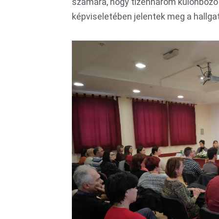
számára, hogy tizenhárom különböző 
képviseletében jelentek meg a hallgató