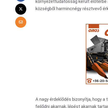
környezettudatosság került előtérbe 
községből harmincnégy résztvevő érk
A nagy érdeklődés bizonyítja, hogy a
fejlődni akarnak, lépést akarnak tart