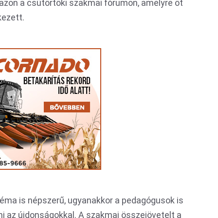
azon a csütörtöki szakmai fórumon, amelyre öt
ezett.
 téma is népszerű, ugyanakkor a pedagógusok is
ani az újdonságokkal. A szakmai összejövetelt a