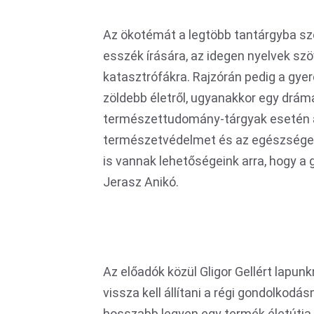
Az ökotémát a legtöbb tantárgyba szé
esszék írására, az idegen nyelvek szö
katasztrófákra. Rajzórán pedig a gye
zöldebb életről, ugyanakkor egy dráma
természettudomány-tárgyak esetén a 
természetvédelmet és az egészséges 
is vannak lehetőségeink arra, hogy a
Jerasz Anikó.
Az előadók közül Gligor Gellért lapun
vissza kell állítani a régi gondolkod
hosszabb legyen egy termék életútja.