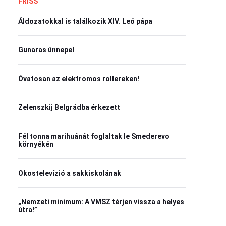
FRISS
Áldozatokkal is találkozik XIV. Leó pápa
Gunaras ünnepel
Óvatosan az elektromos rollereken!
Zelenszkij Belgrádba érkezett
Fél tonna marihuánát foglaltak le Smederevo
környékén
Okostelevízió a sakkiskolának
„Nemzeti minimum: A VMSZ térjen vissza a helyes
útra!”