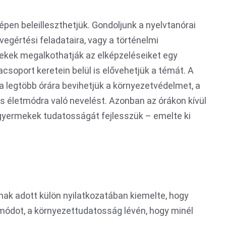
pen beleilleszthetjük. Gondoljunk a nyelvtanórai
vegértési feladataira, vagy a történelmi
rekek megalkothatják az elképzeléseiket egy
csoport keretein belül is elővehetjük a témát. A
legtöbb órára bevihetjük a környezetvédelmet, a
életmódra való nevelést. Azonban az órákon kívül
 gyermekek tudatosságát fejlesszük – emelte ki
knak adott külön nyilatkozatában kiemelte, hogy
ásmódot, a környezettudatosság lévén, hogy minél