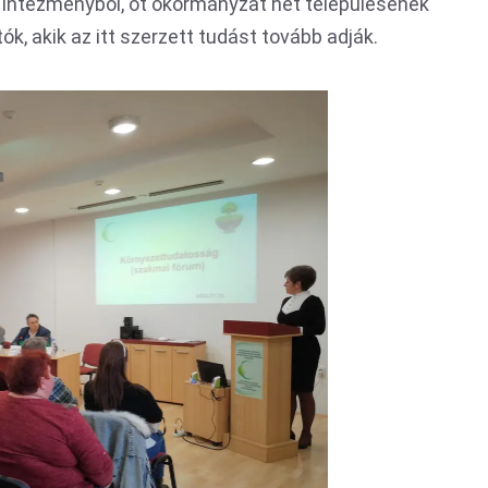
intézményből, öt ökormányzat hét településének
k, akik az itt szerzett tudást tovább adják.