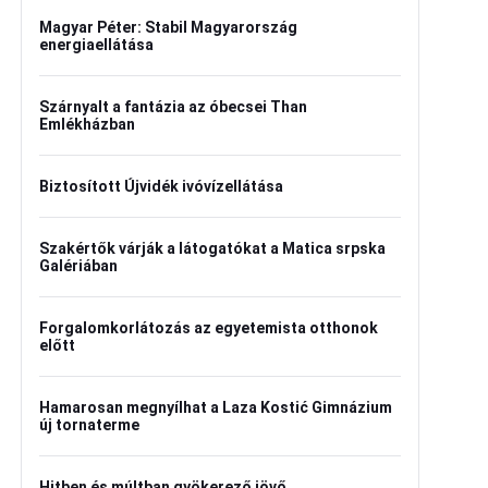
Magyar Péter: Stabil Magyarország
energiaellátása
Szárnyalt a fantázia az óbecsei Than
Emlékházban
Biztosított Újvidék ivóvízellátása
Szakértők várják a látogatókat a Matica srpska
Galériában
Forgalomkorlátozás az egyetemista otthonok
előtt
Hamarosan megnyílhat a Laza Kostić Gimnázium
új tornaterme
Hitben és múltban gyökerező jövő