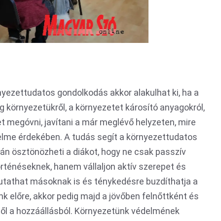
yezettudatos gondolkodás akkor alakulhat ki, ha a
g környezetükről, a környezetet károsító anyagokról,
et megóvni, javítani a már meglévő helyzeten, mire
elme érdekében. A tudás segít a környezettudatos
án ösztönözheti a diákot, hogy ne csak passzív
örténéseknek, hanem vállaljon aktív szerepet és
utathat másoknak is és ténykedésre buzdíthatja a
nk előre, akkor pedig majd a jövőben felnőttként és
ből a hozzáállásból. Környezetünk védelmének