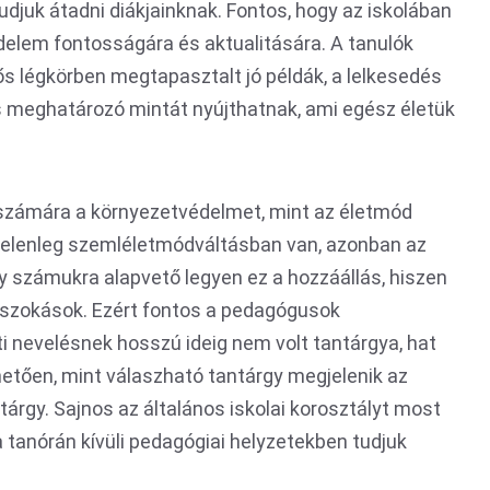
juk átadni diákjainknak. Fontos, hogy az iskolában
édelem fontosságára és aktualitására. A tanulók
s légkörben megtapasztalt jó példák, a lelkesedés
s meghatározó mintát nyújthatnak, ami egész életük
számára a környezetvédelmet, mint az életmód
 jelenleg szemléletmódváltásban van, azonban az
gy számukra alapvető legyen ez a hozzáállás, hiszen
 a szokások. Ezért fontos a pedagógusok
i nevelésnek hosszú ideig nem volt tantárgya, hat
etően, mint válaszható tantárgy megjelenik az
tárgy. Sajnos az általános iskolai korosztályt most
 tanórán kívüli pedagógiai helyzetekben tudjuk