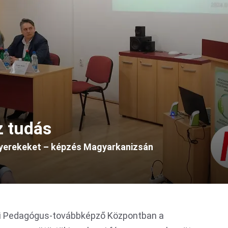
z tudás
gyerekeket – képzés Magyarkanizsán
ai Pedagógus-továbbképző Központban a