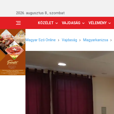
2026. augusztus 8., szombat
KÖZÉLET
VAJDASÁG
VÉLEMÉNY
Magyar Szó Online
Vajdaság
Magyarkanizsa