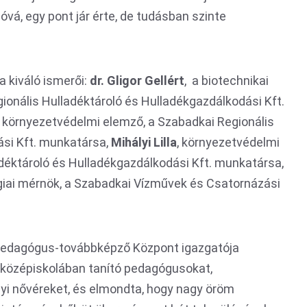
óvá, egy pont jár érte, de tudásban szinte
a kiváló ismerői:
dr. Gligor Gellért
, a biotechnikai
onális Hulladéktároló és Hulladékgazdálkodási Kft.
s környezetvédelmi elemző, a Szabadkai Regionális
ási Kft. munkatársa,
Mihályi Lilla
, környezetvédelmi
déktároló és Hulladékgazdálkodási Kft. munkatársa,
ógiai mérnök, a Szabadkai Vízművek és Csatornázási
 Pedagógus-továbbképző Központ igazgatója
s középiskolában tanító pedagógusokat,
 nővéreket, és elmondta, hogy nagy öröm