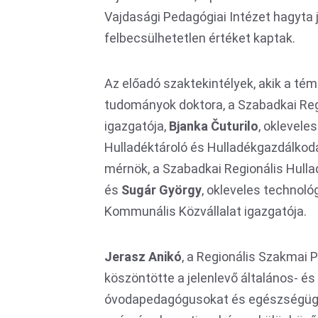
Vajdasági Pedagógiai Intézet hagyta j
felbecsülhetetlen értéket kaptak.
Az előadó szaktekintélyek, akik a tém
tudományok doktora, a Szabadkai Regi
igazgatója,
Bјanka Čuturilo
, oklevele
Hulladéktároló és Hulladékgazdálkod
mérnök, a Szabadkai Regionális Hulla
és
Sugár György
, okleveles technol
Kommunális Közvállalat igazgatója.
Jerasz Anikó
, a Regionális Szakmai
köszöntötte a jelenlevő általános- é
óvodapedagógusokat és egészségügyi