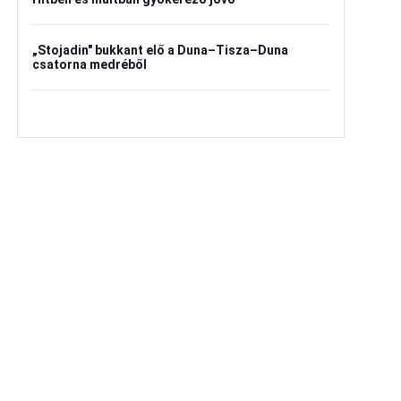
„Stojadin" bukkant elő a Duna–Tisza–Duna
csatorna medréből