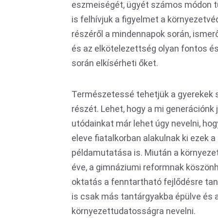
eszmeiségét, ügyét számos módon tud
is felhívjuk a figyelmet a környezetv
részéről a mindennapok során, ismerő
és az elkötelezettség olyan fontos é
során elkísérheti őket.
Természetessé tehetjük a gyerekek 
részét. Lehet, hogy a mi generációnk
utódainkat már lehet úgy nevelni, ho
eleve fiatalkorban alakulnak ki ezek
példamutatása is. Miután a környezet
éve, a gimnáziumi reformnak köszönh
oktatás a fenntartható fejlődésre tan
is csak más tantárgyakba épülve és a
környezettudatosságra nevelni.