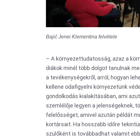
Bajić Jenei Klementina felvétele
– A környezettudatosság, azaz a körn
diákok minél több dolgot tanulnak me
a tevékenységekről, arról, hogyan leh
kellene odafigyelni környezetünk véd
gondolkodás kialakításában, ami azut
szemlélője legyen a jelenségeknek, t
felelősséget, amivel azután példát m
kortársait. Ha hosszabb időre tekintü
szülőként is továbbadhat valamit eb