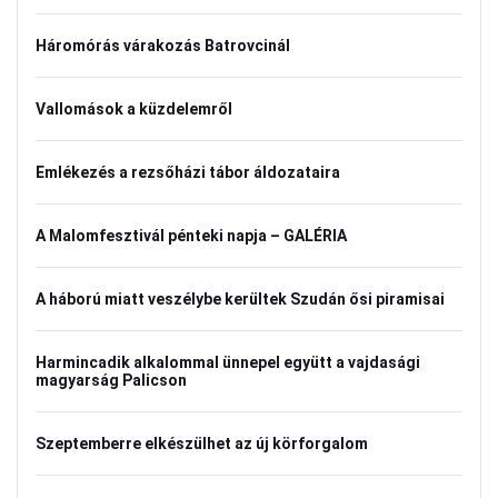
Háromórás várakozás Batrovcinál
Vallomások a küzdelemről
Emlékezés a rezsőházi tábor áldozataira
A Malomfesztivál pénteki napja – GALÉRIA
A háború miatt veszélybe kerültek Szudán ősi piramisai
Harmincadik alkalommal ünnepel együtt a vajdasági
magyarság Palicson
Szeptemberre elkészülhet az új körforgalom