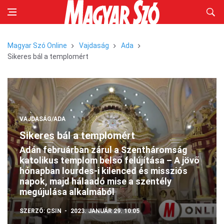
Magyar Szó Online
Vajdaság
Ada
Sikeres bál a templomért
VAJDASÁG/ADA
Sikeres bál a templomért
Adán februárban zárul a Szentháromság
katolikus templom belső felújítása – A jövő
hónapban lourdes-i kilenced és missziós
napok, majd hálaadó mise a szentély
megújulása alkalmából
SZERZŐ:
CSIN
2023. JANUÁR 29. 10:05