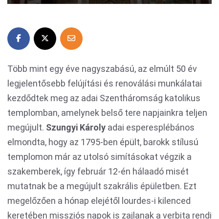
Több mint egy éve nagyszabású, az elmúlt 50 év
legjelentősebb felújítási és renoválási munkálatai
kezdődtek meg az adai Szentháromság katolikus
templomban, amelynek belső tere napjainkra teljen
megújult.
Szungyi Károly
adai esperesplébános
elmondta, hogy az 1795-ben épült, barokk stílusú
templomon már az utolsó simításokat végzik a
szakemberek, így február 12-én hálaadó misét
mutatnak be a megújult szakrális épületben. Ezt
megelőzően a hónap elejétől lourdes-i kilenced
keretében missziós napok is zajlanak a verbita rendi