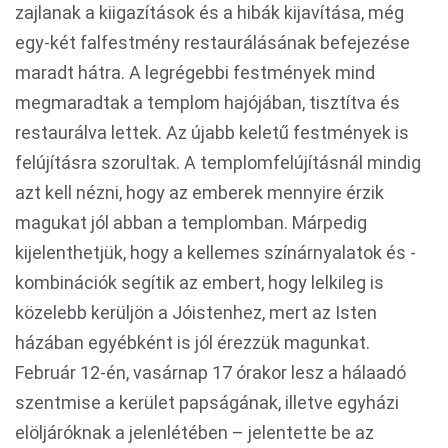
zajlanak a kiigazítások és a hibák kijavítása, még
egy-két falfestmény restaurálásának befejezése
maradt hátra. A legrégebbi festmények mind
megmaradtak a templom hajójában, tisztítva és
restaurálva lettek. Az újabb keletű festmények is
felújításra szorultak. A templomfelújításnál mindig
azt kell nézni, hogy az emberek mennyire érzik
magukat jól abban a templomban. Márpedig
kijelenthetjük, hogy a kellemes színárnyalatok és -
kombinációk segítik az embert, hogy lelkileg is
közelebb kerüljön a Jóistenhez, mert az Isten
házában egyébként is jól érezzük magunkat.
Február 12-én, vasárnap 17 órakor lesz a hálaadó
szentmise a kerület papságának, illetve egyházi
elöljáróknak a jelenlétében – jelentette be az