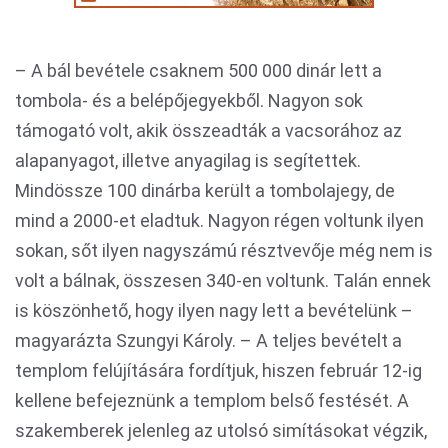
– A bál bevétele csaknem 500 000 dinár lett a
tombola- és a belépőjegyekből. Nagyon sok
támogató volt, akik összeadták a vacsorához az
alapanyagot, illetve anyagilag is segítettek.
Mindössze 100 dinárba került a tombolajegy, de
mind a 2000-et eladtuk. Nagyon régen voltunk ilyen
sokan, sőt ilyen nagyszámú résztvevője még nem is
volt a bálnak, összesen 340-en voltunk. Talán ennek
is köszönhető, hogy ilyen nagy lett a bevételünk –
magyarázta Szungyi Károly. – A teljes bevételt a
templom felújítására fordítjuk, hiszen február 12-ig
kellene befejeznünk a templom belső festését. A
szakemberek jelenleg az utolsó simításokat végzik,