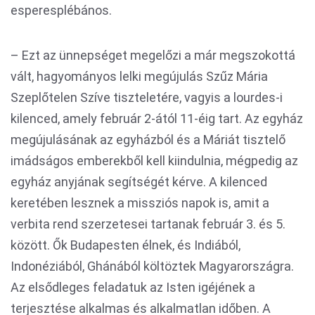
esperesplébános.
– Ezt az ünnepséget megelőzi a már megszokottá
vált, hagyományos lelki megújulás Szűz Mária
Szeplőtelen Szíve tiszteletére, vagyis a lourdes-i
kilenced, amely február 2-ától 11-éig tart. Az egyház
megújulásának az egyházból és a Máriát tisztelő
imádságos emberekből kell kiindulnia, mégpedig az
egyház anyjának segítségét kérve. A kilenced
keretében lesznek a missziós napok is, amit a
verbita rend szerzetesei tartanak február 3. és 5.
között. Ők Budapesten élnek, és Indiából,
Indonéziából, Ghánából költöztek Magyarországra.
Az elsődleges feladatuk az Isten igéjének a
terjesztése alkalmas és alkalmatlan időben. A