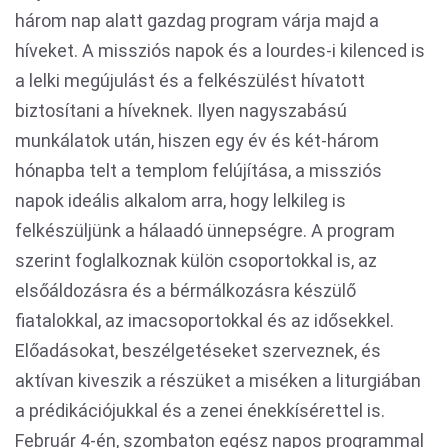
három nap alatt gazdag program várja majd a
híveket. A missziós napok és a lourdes-i kilenced is
a lelki megújulást és a felkészülést hívatott
biztosítani a híveknek. Ilyen nagyszabású
munkálatok után, hiszen egy év és két-három
hónapba telt a templom felújítása, a missziós
napok ideális alkalom arra, hogy lelkileg is
felkészüljünk a hálaadó ünnepségre. A program
szerint foglalkoznak külön csoportokkal is, az
elsőáldozásra és a bérmálkozásra készülő
fiatalokkal, az imacsoportokkal és az idősekkel.
Előadásokat, beszélgetéseket szerveznek, és
aktívan kiveszik a részüket a miséken a liturgiában
a prédikációjukkal és a zenei énekkísérettel is.
Február 4-én, szombaton egész napos programmal