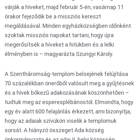
várják a híveket, majd február 5-én, vasárnap 11
órakor fejeződik be a missziós kereszt
megáldásával. Minden egyházközségben időnként
szoktak missziós napokat tartani, hogy újra
megerősítsék a híveket a hitükben és a lelki
élményben is – magyarázta Szungyi Károly.
A Szentháromság-templom belsejének felújítása
70 százalékban önerőből valósult meg a gyűjtésnek
és a hívek bőkezű adakozásának köszönhetően –
tudtuk meg az esperesplébánostól. Elmondta, hogy
egy év alatt 600 felajánlás érkezett, ami bizonyítja,
hogy az adaiak szívükön viselik a templomuk
sorsát. A hiányzó összeget Ada község
önkormányzata és az adai II. helyi közösség