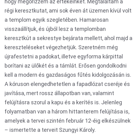
hogy megőrizzem az értékeinket. Megtaláltam a
régi keresztkutat, ami sok éven át üzemen kívül volt
a templom egyik szegletében. Hamarosan
visszaállítjuk, és újból lesz a templomban
keresztkút a sekrestye bejárata mellett, ahol majd a
kereszteléseket végezhetjük. Szeretném még
újrafestetni a padokat, illetve egyforma kárpittal
borítani az ülőkét és a támlát. Erősen gondolkodni
kell a modern és gazdaságos fűtés kidolgozásán is.
A kóruson elengedhetetlen a fapadlózat cseréje és
javítása, mert rossz állapotban van, valamint
felújításra szorul a kapu és a kerítés is. Jelenleg
folyamatban van a három hittanterem felújítása is,
amelyek a tervei szintén február 12-éig elkészülnek
– ismertette a terveit Szungyi Károly.