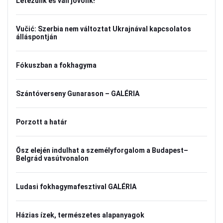
Létezünk és van jövőnk!
Vučić: Szerbia nem változtat Ukrajnával kapcsolatos
álláspontján
Fókuszban a fokhagyma
Szántóverseny Gunarason – GALÉRIA
Porzott a határ
Ősz elején indulhat a személyforgalom a Budapest–
Belgrád vasútvonalon
Ludasi fokhagymafesztival GALÉRIA
Házias ízek, természetes alapanyagok