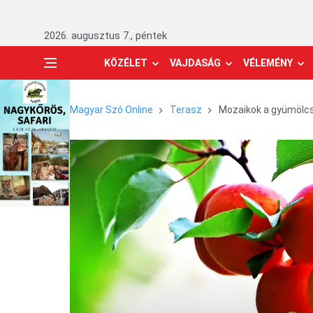
2026. augusztus 7., péntek
KÖZÉLET
VAJDASÁG
VÉLEMÉNY
Magyar Szó Online
Terasz
Mozaikok a gyümölc