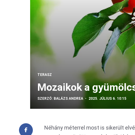
TERASZ
Mozaikok a gyümölc
SZERZŐ:
BALÁZS ANDREA
2025. JÚLIUS 6. 10:15
Néhány méterrel most is sikerült elvé