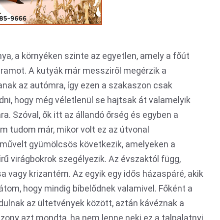
ya, a környéken szinte az egyetlen, amely a főút
áramot. A kutyák már messziről megérzik a
anak az autómra, így ezen a szakaszon csak
ni, hogy még véletlenül se hajtsak át valamelyik
a. Szóval, ők itt az állandó őrség és egyben a
sem tudom már, mikor volt ez az útvonal
n művelt gyümölcsös következik, amelyeken a
rű virágbokrok szegélyezik. Az évszaktól függ,
zsa vagy krizantém. Az egyik egy idős házaspáré, akik
látom, hogy mindig bíbelődnek valamivel. Főként a
rdulnak az ültetvények között, aztán kávéznak a
ony azt mondta, ha nem lenne neki ez a talpalatnyi