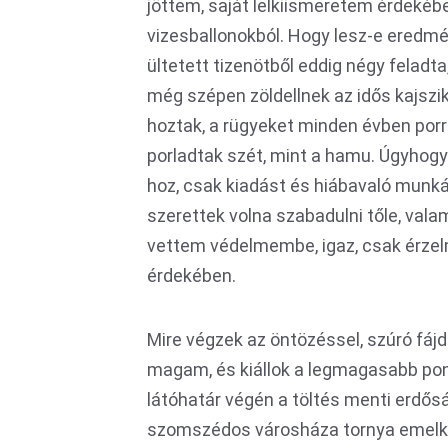
jöttem, saját lelkiismeretem érdekéb
vizesballonokból. Hogy lesz-e eredm
ültetett tizenötből eddig négy felad
még szépen zöldellnek az idős kajszik
hoztak, a rügyeket minden évben porrá
porladtak szét, mint a hamu. Úgyhogy 
hoz, csak kiadást és hiábavaló munkát
szerettek volna szabadulni tőle, val
vettem védelmembe, igaz, csak érzel
érdekében.
Mire végzek az öntözéssel, szúró fáj
magam, és kiállok a legmagasabb pontr
látóhatár végén a töltés menti erdősá
szomszédos városháza tornya emelke