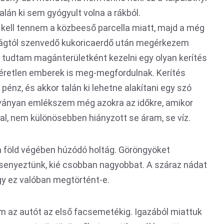
alán ki sem gyógyult volna a rákból.
t kell tennem a közbeeső parcella miatt, majd a még
ságtól szenvedő kukoricaerdő után megérkezem
tudtam magánterületként kezelni egy olyan kerítés
a kéretlen emberek is meg-megfordulnak. Kerítés
pénz, és akkor talán ki lehetne alakítani egy szó
lványan emlékszem még azokra az időkre, amikor
dal, nem különösebben hiányzott se áram, se víz.
a föld végében húzódó holtág. Göröngyöket
ersenyeztünk, kié csobban nagyobbat. A száraz nádat
y ez valóban megtörtént-e.
m az autót az első facsemetékig. Igazából miattuk