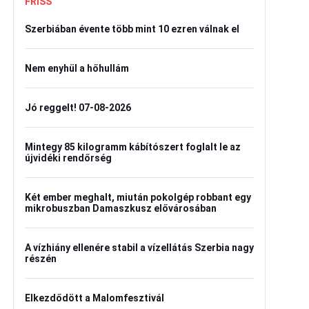
FRISS
Szerbiában évente több mint 10 ezren válnak el
Nem enyhül a hőhullám
Jó reggelt! 07-08-2026
Mintegy 85 kilogramm kábítószert foglalt le az
újvidéki rendőrség
Két ember meghalt, miután pokolgép robbant egy
mikrobuszban Damaszkusz elővárosában
A vízhiány ellenére stabil a vízellátás Szerbia nagy
részén
Elkezdődött a Malomfesztivál