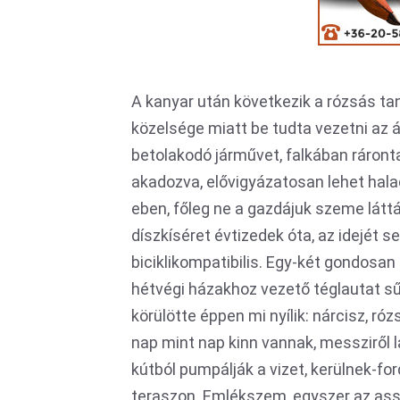
A kanyar után következik a rózsás tan
közelsége miatt be tudta vezetni az 
betolakodó járművet, falkában ráront
akadozva, elővigyázatosan lehet halad
eben, főleg ne a gazdájuk szeme láttár
díszkíséret évtizedek óta, az idejét 
biciklikompatibilis. Egy-két gondosa
hétvégi házakhoz vezető téglautat sű
körülötte éppen mi nyílik: nárcisz, ró
nap mint nap kinn vannak, messziről 
kútból pumpálják a vizet, kerülnek-fo
teraszon. Emlékszem, egyszer az assz