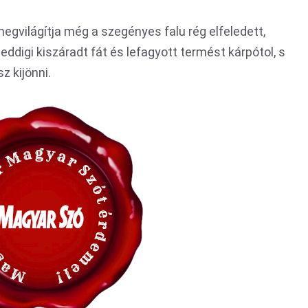
egvilágítja még a szegényes falu rég elfeledett,
eddigi kiszáradt fát és lefagyott termést kárpótol, s
z kijönni.