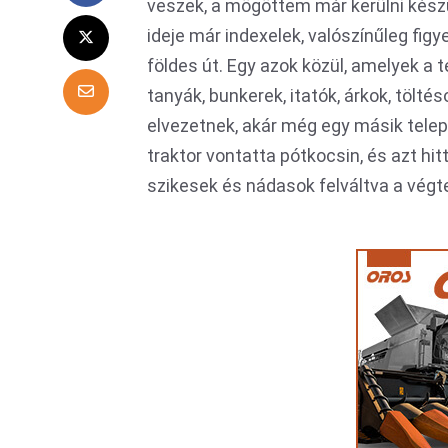
veszek, a mögöttem már kerülni készü
ideje már indexelek, valószínűleg figy
földes út. Egy azok közül, amelyek a t
tanyák, bunkerek, itatók, árkok, tölté
elvezetnek, akár még egy másik telep
traktor vontatta pótkocsin, és azt hitte
szikesek és nádasok felváltva a végt