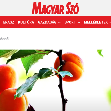
TERASZ
KULTÚRA
GAZDASÁG
SPORT
MELLÉKLETEK
sösből