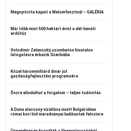
Megnyitotta kapuit a Malomfesztivál – GALÉRIA
Már több mint 500 hektárt érint a dél-bánáti
erdőtűz
Volodimir Zelenszkij szombaton hivatalos
látogatásra érkezik Szerbiába
Közel hárommilliárd dinár jut
gazdaságfejlesztési programokra
Őszre elindulhat a forgalom – teljes tudósítás
A Duna alacsony vízállása miatt Bulgáriában
római kori híd maradványai bukkantak felszínre
Ünnepélyesen fogadták a Spanyolországból