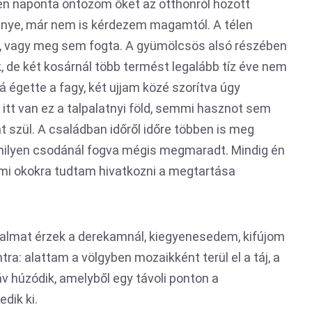
en naponta öntözöm őket az otthonról hozott
énye, már nem is kérdezem magamtól. A télen
ta, vagy meg sem fogta. A gyümölcsös alsó részében
, de két kosárnál több termést legalább tíz éve nem
 égette a fagy, két ujjam közé szorítva úgy
itt van ez a talpalatnyi föld, semmi hasznot sem
 szül. A családban időről időre többen is meg
amilyen csodánál fogva mégis megmaradt. Mindig én
mi okokra tudtam hivatkozni a megtartása
dalmat érzek a derekamnál, kiegyenesedem, kifújom
a: alattam a völgyben mozaikként terül el a táj, a
v húzódik, amelyből egy távoli ponton a
dik ki.