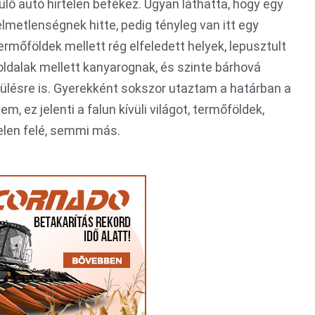
lő autó hirtelen befékez. Ugyan láthatta, hogy egy
elmetlenségnek hitte, pedig tényleg van itt egy
ermőföldek mellett rég elfeledett helyek, lepusztult
soldalak mellett kanyarognak, és szinte bárhová
ülésre is. Gyerekként sokszor utaztam a határban a
m, ez jelenti a falun kívüli világot, termőföldek,
elen felé, semmi más.