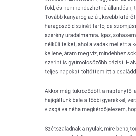
föld, és nem rendezhetné állandóan, t
Tovább kanyarog az út, kisebb kitérő
haragoszöld színét tartó, de szomjú
szerény uradalmamra. Igaz, sohasem 
nélküli telket, ahol a vadak mellett 
kellene, áram meg víz, mindehhez sok 
szerint is gyümölcsözőbb oázist. Ha
teljes napokat töltöttem itt a család
Akkor még tükröződött a napfénytől 
hajigáltunk bele a többi gyerekkel, v
vizsgálva néha megkérdőjelezem, hog
Szétszaladnak a nyulak, mire behajto