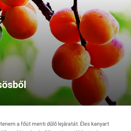
sösből
tenem a főút menti dűlő lejáratát. Éles kanyart