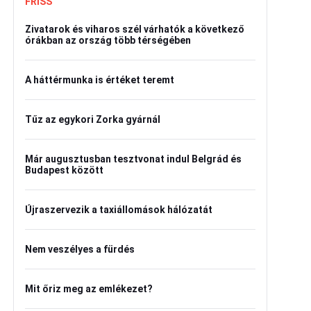
FRISS
Zivatarok és viharos szél várhatók a következő
órákban az ország több térségében
A háttérmunka is értéket teremt
Tűz az egykori Zorka gyárnál
Már augusztusban tesztvonat indul Belgrád és
Budapest között
Újraszervezik a taxiállomások hálózatát
Nem veszélyes a fürdés
Mit őriz meg az emlékezet?