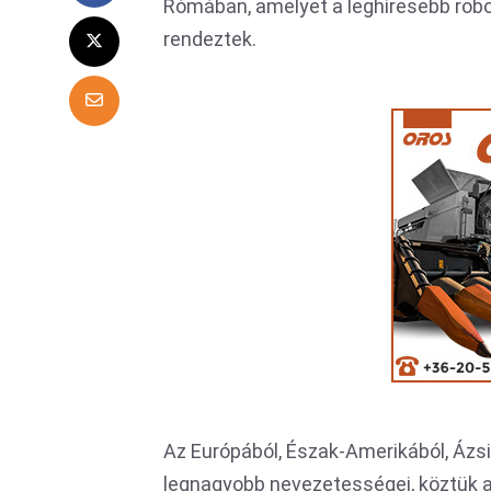
Rómában, amelyet a leghíresebb robo
rendeztek.
Az Európából, Észak-Amerikából, Ázs
legnagyobb nevezetességei, köztük