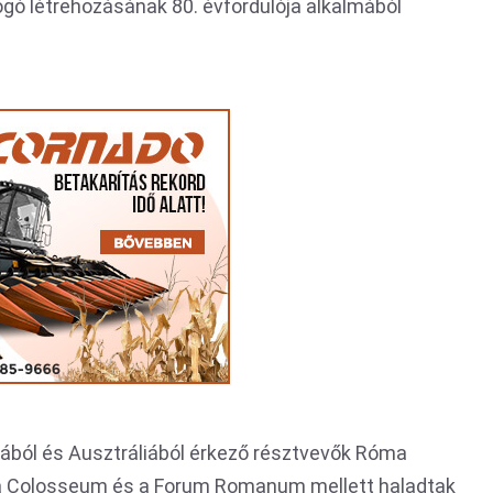
gó létrehozásának 80. évfordulója alkalmából
iából és Ausztráliából érkező résztvevők Róma
 a Colosseum és a Forum Romanum mellett haladtak