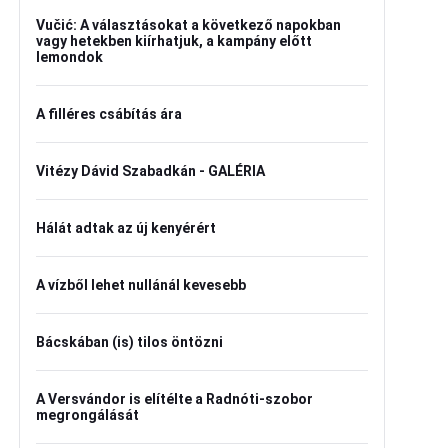
Vučić: A választásokat a következő napokban
vagy hetekben kiírhatjuk, a kampány előtt
lemondok
A filléres csábítás ára
Vitézy Dávid Szabadkán - GALÉRIA
Hálát adtak az új kenyérért
A vízből lehet nullánál kevesebb
Bácskában (is) tilos öntözni
A Versvándor is elítélte a Radnóti-szobor
megrongálását