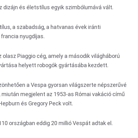
z dizájn és életstílus egyik szimbólumává vált.
tílus, a szabadság, a hatvanas évek iránti
francia nyugdíjas.
 olasz Piaggio cég, amely a második világháború
yártása helyett robogók gyártásába kezdett.
zönhetően a Vespa gyorsan világszerte népszerűvé
, miután megjelent az 1953-as Római vakáció című
Hepburn és Gregory Peck volt.
 110 országban eddig 20 millió Vespát adtak el.