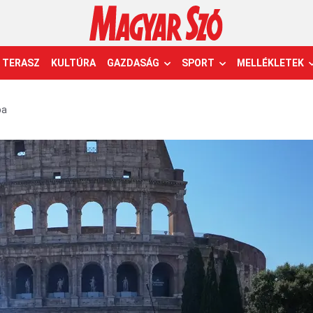
TERASZ
KULTÚRA
GAZDASÁG
SPORT
MELLÉKLETEK
pa