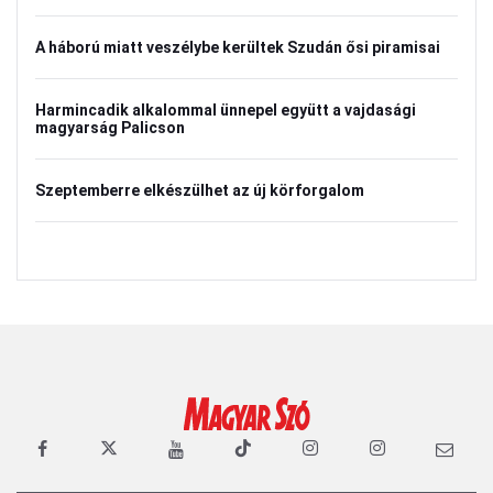
A háború miatt veszélybe kerültek Szudán ősi piramisai
Harmincadik alkalommal ünnepel együtt a vajdasági
magyarság Palicson
Szeptemberre elkészülhet az új körforgalom