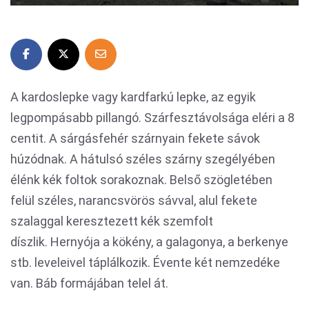
A kardoslepke vagy kardfarkú lepke, az egyik
legpompásabb pillangó. Szárfesztávolsága eléri a 8
centit. A sárgásfehér szárnyain fekete sávok
húzódnak. A hátulsó széles szárny szegélyében
élénk kék foltok sorakoznak. Belső szögletében
felül széles, narancsvörös sávval, alul fekete
szalaggal keresztezett kék szemfolt
díszlik. Hernyója a kökény, a galagonya, a berkenye
stb. leveleivel táplálkozik. Évente két nemzedéke
van. Báb formájában telel át.