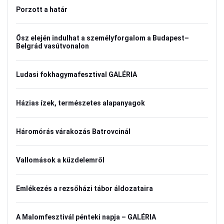
Porzott a határ
Ősz elején indulhat a személyforgalom a Budapest–
Belgrád vasútvonalon
Ludasi fokhagymafesztival GALÉRIA
Házias ízek, természetes alapanyagok
Háromórás várakozás Batrovcinál
Vallomások a küzdelemről
Emlékezés a rezsőházi tábor áldozataira
A Malomfesztivál pénteki napja – GALÉRIA