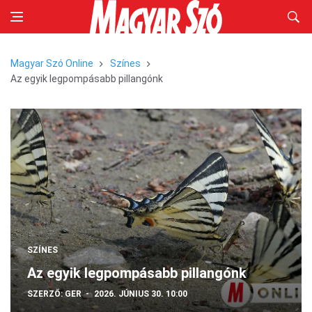
Magyar Szó Online
Színes
Az egyik legpompásabb pillangónk
SZÍNES
Az egyik legpompásabb pillangónk
SZERZŐ:
GER
2026. JÚNIUS 30. 10:00