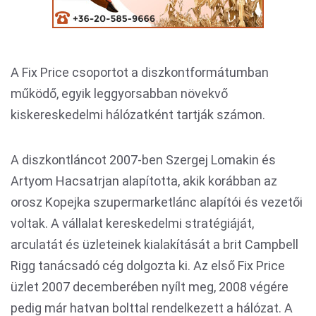
A Fix Price csoportot a diszkontformátumban
működő, egyik leggyorsabban növekvő
kiskereskedelmi hálózatként tartják számon.
A diszkontláncot 2007-ben Szergej Lomakin és
Artyom Hacsatrjan alapította, akik korábban az
orosz Kopejka szupermarketlánc alapítói és vezetői
voltak. A vállalat kereskedelmi stratégiáját,
arculatát és üzleteinek kialakítását a brit Campbell
Rigg tanácsadó cég dolgozta ki. Az első Fix Price
üzlet 2007 decemberében nyílt meg, 2008 végére
pedig már hatvan bolttal rendelkezett a hálózat. A