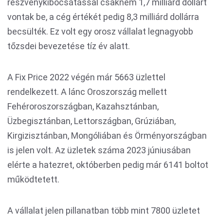
részvénykibocsátással csaknem 1,7 milliárd dollárt
vontak be, a cég értékét pedig 8,3 milliárd dollárra
becsülték. Ez volt egy orosz vállalat legnagyobb
tőzsdei bevezetése tíz év alatt.
A Fix Price 2022 végén már 5663 üzlettel
rendelkezett. A lánc Oroszország mellett
Fehéroroszországban, Kazahsztánban,
Üzbegisztánban, Lettországban, Grúziában,
Kirgizisztánban, Mongóliában és Örményországban
is jelen volt. Az üzletek száma 2023 júniusában
elérte a hatezret, októberben pedig már 6141 boltot
működtetett.
A vállalat jelen pillanatban több mint 7800 üzletet