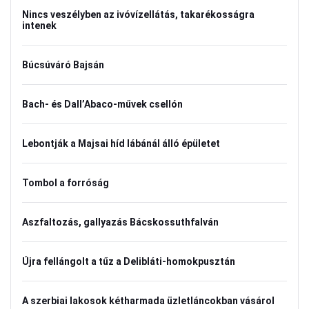
Nincs veszélyben az ivóvízellátás, takarékosságra
intenek
Búcsúváró Bajsán
Bach- és Dall’Abaco-művek csellón
Lebontják a Majsai híd lábánál álló épületet
Tombol a forróság
Aszfaltozás, gallyazás Bácskossuthfalván
Újra fellángolt a tűz a Delibláti-homokpusztán
A szerbiai lakosok kétharmada üzletláncokban vásárol