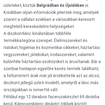
üzleteket, köztük
Belgrádban és Újvidéken
is.
Korábban olyan információk jelentek meg, amelyek
szerint a vállalat ezekben a városokban keresett
megfelelő kereskedelmi helyiségeket.
A diszkontlánc kínálatában többféle
termékkategória szerepel. Élelmiszereket és
italokat, higiéniai és kozmetikai cikkeket, háztartási
vegyszereket, játékokat, irodaszereket, valamint
különféle háztartási eszközöket is árusítanak. Bár a
szerbiai honlapon egyelőre kevés termék található,
a feltüntetett árak már jól érzékeltetik azt az olcsó,
diszkont jellegű üzleti modellt, amelyről a lánc más
országokban is ismertté vált.
Például egy 12 darabos faceruzakészlet 69 dinárba
kerül. Kilencvenkilenc dinárért többek között