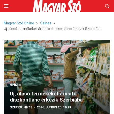
Magyar Szó Online
Színes
Új, olcsó termékeket árusító diszkontlánc érkezik Szerbiába
SZÍNES
Új, olcsó termékeket árusító
diszkontlánc érkezik Szerbiába
SZERZŐ:
HHZS
2026. JÚNIUS 25. 10:19