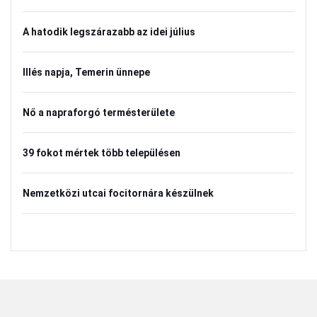
A hatodik legszárazabb az idei július
Illés napja, Temerin ünnepe
Nő a napraforgó termésterülete
39 fokot mértek több településen
Nemzetközi utcai focitornára készülnek