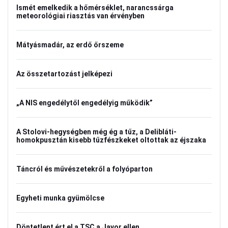
Ismét emelkedik a hőmérséklet, narancssárga
meteorológiai riasztás van érvényben
Mátyásmadár, az erdő őrszeme
Az összetartozást jelképezi
„A NIS engedélytől engedélyig működik”
A Stolovi-hegységben még ég a tűz, a Delibláti-
homokpusztán kisebb tűzfészkeket oltottak az éjszaka
Táncról és művészetekről a folyóparton
Egyheti munka gyümölcse
Döntetlent ért el a TSC a Javor ellen