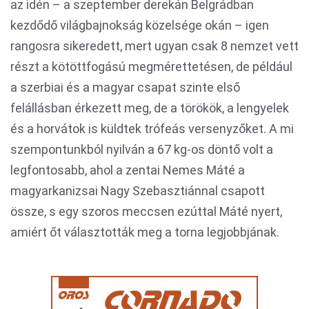
az idén – a szeptember derekán Belgrádban
kezdődő világbajnokság közelsége okán – igen
rangosra sikeredett, mert ugyan csak 8 nemzet vett
részt a kötöttfogású megmérettetésen, de például
a szerbiai és a magyar csapat szinte első
felállásban érkezett meg, de a törökök, a lengyelek
és a horvátok is küldtek trófeás versenyzőket. A mi
szempontunkból nyilván a 67 kg-os döntő volt a
legfontosabb, ahol a zentai Nemes Máté a
magyarkanizsai Nagy Szebasztiánnal csapott
össze, s egy szoros meccsen ezúttal Máté nyert,
amiért őt választották meg a torna legjobbjának.