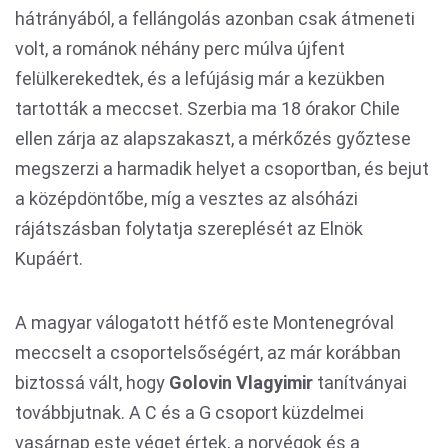
hátrányából, a fellángolás azonban csak átmeneti
volt, a románok néhány perc múlva újfent
felülkerekedtek, és a lefújásig már a kezükben
tartották a meccset. Szerbia ma 18 órakor Chile
ellen zárja az alapszakaszt, a mérkőzés győztese
megszerzi a harmadik helyet a csoportban, és bejut
a középdöntőbe, míg a vesztes az alsóházi
rájátszásban folytatja szereplését az Elnök
Kupáért.
A magyar válogatott hétfő este Montenegróval
meccselt a csoportelsőségért, az már korábban
biztossá vált, hogy
Golovin Vlagyimir
tanítványai
továbbjutnak. A C és a G csoport küzdelmei
vasárnap este véget értek, a norvégok és a