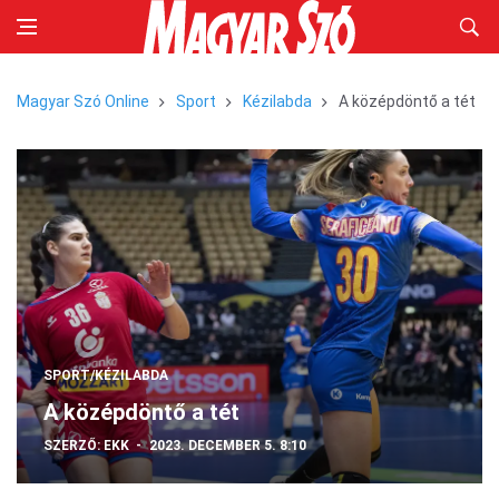
Magyar Szó Online
Sport
Kézilabda
A középdöntő a tét
SPORT/KÉZILABDA
A középdöntő a tét
SZERZŐ:
EKK
2023. DECEMBER 5. 8:10