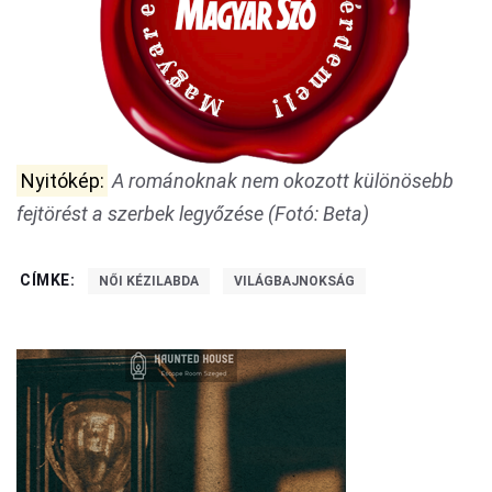
Nyitókép:
A románoknak nem okozott különösebb
fejtörést a szerbek legyőzése (Fotó: Beta)
CÍMKE:
NŐI KÉZILABDA
VILÁGBAJNOKSÁG