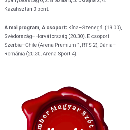
Spanyolország 6, 2. Brazília 4, 3. Ukrajna 2, 4.
Kazahsztán 0 pont.
A mai program, A csoport:
Kína–Szenegál (18.00),
Svédország–Horvátország (20.30). E csoport:
Szerbia–Chile (Arena Premium 1, RTS 2), Dánia–
Románia (20.30, Arena Sport 4).