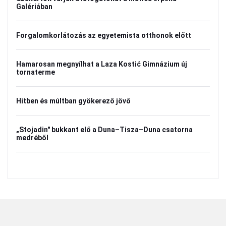
Galériában
Forgalomkorlátozás az egyetemista otthonok előtt
Hamarosan megnyílhat a Laza Kostić Gimnázium új
tornaterme
Hitben és múltban gyökerező jövő
„Stojadin" bukkant elő a Duna–Tisza–Duna csatorna
medréből