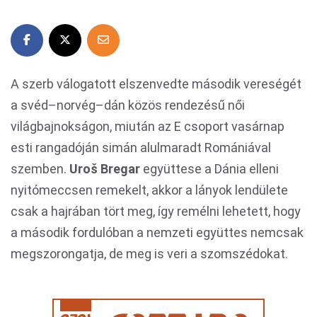
A szerb válogatott elszenvedte második vereségét
a svéd–norvég–dán közös rendezésű női
világbajnokságon, miután az E csoport vasárnap
esti rangadóján simán alulmaradt Romániával
szemben.
Uroš Bregar
együttese a Dánia elleni
nyitómeccsen remekelt, akkor a lányok lendülete
csak a hajrában tört meg, így remélni lehetett, hogy
a második fordulóban a nemzeti együttes nemcsak
megszorongatja, de meg is veri a szomszédokat.