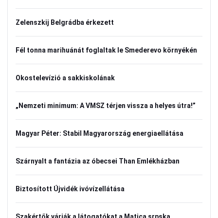
Zelenszkij Belgrádba érkezett
Fél tonna marihuánát foglaltak le Smederevo környékén
Okostelevízió a sakkiskolának
„Nemzeti minimum: A VMSZ térjen vissza a helyes útra!”
Magyar Péter: Stabil Magyarország energiaellátása
Szárnyalt a fantázia az óbecsei Than Emlékházban
Biztosított Újvidék ivóvízellátása
Szakértők várják a látogatókat a Matica srpska