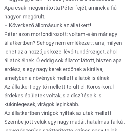
Apa csak megsimította Péter fejét, aminek a fiú
nagyon megörült.
– Következő állomásunk az állatkert!
Péter azon morfondírozott: voltam-e én már egy
állatkertben? Sehogy nem emlékezett arra, milyen
lehet az a hozzájuk közel lévő tündérsziget, ahol
állatok élnek. Ő eddig sok állatot látott, hiszen apa
erdész, s egy nagy kerek erdőnek a királya,
amelyben a növények mellett állatok is élnek.
Az állatkert egy tó mellett terült el. Körös-körül
érdekes épületek voltak, s a díszítéseik is
különlegesek, virágok leginkább.
Az állatkertben virágok nyíltak az utak mellett.
Szembe jött velük egy nagy madár, hatalmas farkát
legyezőszerűen szétterítette, színes nagy tollak