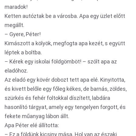
maradok!
Ketten autóztak be a városba. Apa egy üzlet előtt
megállt.
– Gyere, Péter!
Kimászott a kölyök, megfogta apa kezét, s együtt
léptek a boltba.
– Kérek egy iskolai földgömböt! – szólt apa az
eladóhoz.
Az eladó egy kövér dobozt tett apa elé. Kinyitotta,
és kivett belőle egy főleg kékes, de barnás, zöldes,
szürkés és fehér foltokkal díszített, labdára
hasonlító tárgyat, amely egy tengelyen forgott, és
fekete műanyag lábon állt.
Apa Péter elé állította:
– Ez a földünk kicsiny mása. Hol van az északi