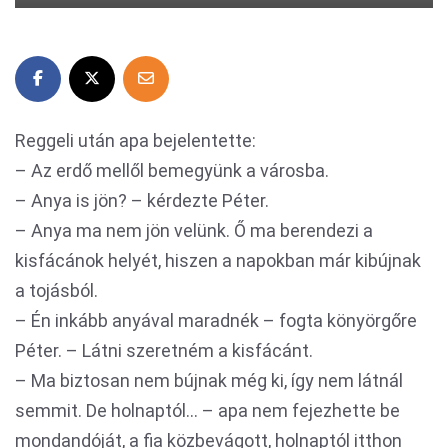
Reggeli után apa bejelentette:
– Az erdő mellől bemegyünk a városba.
– Anya is jön? – kérdezte Péter.
– Anya ma nem jön velünk. Ő ma berendezi a
kisfácánok helyét, hiszen a napokban már kibújnak
a tojásból.
– Én inkább anyával maradnék – fogta könyörgőre
Péter. – Látni szeretném a kisfácánt.
– Ma biztosan nem bújnak még ki, így nem látnál
semmit. De holnaptól… – apa nem fejezhette be
mondandóját, a fia közbevágott, holnaptól itthon