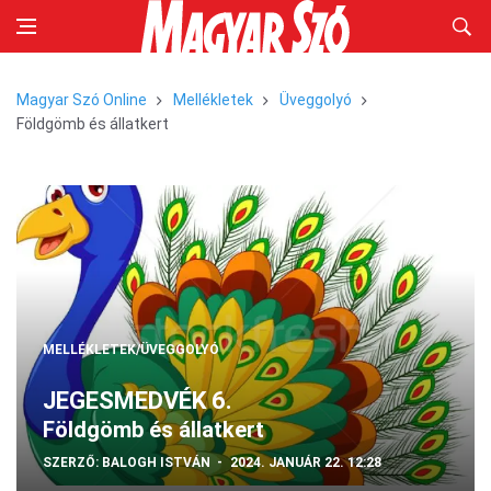
Magyar Szó Online
Mellékletek
Üveggolyó
Földgömb és állatkert
MELLÉKLETEK/ÜVEGGOLYÓ
JEGESMEDVÉK 6.
Földgömb és állatkert
SZERZŐ:
BALOGH ISTVÁN
2024. JANUÁR 22. 12:28