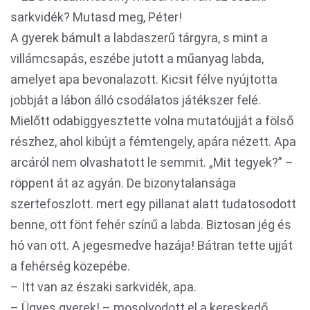
sarkvidék? Mutasd meg, Péter!
A gyerek bámult a labdaszerű tárgyra, s mint a
villámcsapás, eszébe jutott a műanyag labda,
amelyet apa bevonalazott. Kicsit félve nyújtotta
jobbját a lábon álló csodálatos játékszer felé.
Mielőtt odabiggyesztette volna mutatóujját a fölső
részhez, ahol kibújt a fémtengely, apára nézett. Apa
arcáról nem olvashatott le semmit. „Mit tegyek?” –
röppent át az agyán. De bizonytalansága
szertefoszlott. mert egy pillanat alatt tudatosodott
benne, ott fönt fehér színű a labda. Biztosan jég és
hó van ott. A jegesmedve hazája! Bátran tette ujját
a fehérség közepébe.
– Itt van az északi sarkvidék, apa.
– Ügyes gyerek! – mosolyodott el a kereskedő.