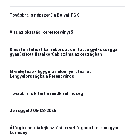
Továbbra is népszerű a Bolyai TGK
Vita az oktatási kerettörvényről
Riasztó statisztika: rekordot döntött a gyilkossággal
gyanúsított fiatalkorúak száma az országban
El-selejtező - Egygólos előnnyel utazhat
Lengyelországba a Ferencváros
Továbbra is kitart a rendkívüli hőség
Jó reggelt! 06-08-2026
Átfogó energiafejlesztési tervet fogadott el a magyar
kormány