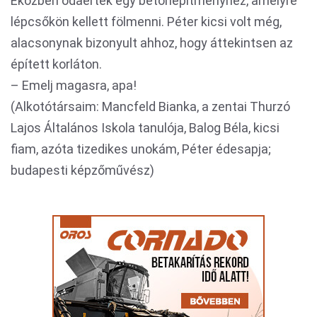
Eközben odaértek egy betonépítményhez, amelyre
lépcsőkön kellett fölmenni. Péter kicsi volt még,
alacsonynak bizonyult ahhoz, hogy áttekintsen az
épített korláton.
– Emelj magasra, apa!
(Alkotótársaim: Mancfeld Bianka, a zentai Thurzó
Lajos Általános Iskola tanulója, Balog Béla, kicsi
fiam, azóta tizedikes unokám, Péter édesapja;
budapesti képzőművész)