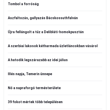
Tombol a forróság
Aszfaltozás, gallyazás Bácskossuthfalván
Újra fellángolt a tűz a Delibláti-homokpusztán
A szerbiai lakosok kétharmada üzletláncokban vásárol
A hatodik legszárazabb az idei július
Illés napja, Temerin ünnepe
Nő a napraforgó termésterülete
39 fokot mértek több településen