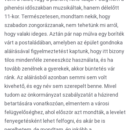
pihenési időszakban muzsikáltak, hanem délelőtt
11-kor. Természetesen, mondtam nekik, hogy
szabadon zongorázzanak, nem tehetünk mi arról,
hogy valaki ideges. Aztán pár nap múlva egy boríték
várt a postaládában, amelyben az épület gondnoka
aláírásával figyelmeztetést kaptunk, hogy itt bizony
tilos mindenféle zeneeszköz használata, és ha
tovább zenélnek a gyerekek, akkor büntetés vár
ránk. Az aláírásból azonban semmi sem volt
kivehető, és egy név sem szerepelt benne. Mivel
tudom az önkormányzat szabályzatát a házirend
betartására vonatkozóan, elmentem a városi
felügyelőséghez, ahol először azt mondták, a levelet
fenyegetésként lehet felfogni, és akár be is
perelhetem, de mondtam, én inkább a