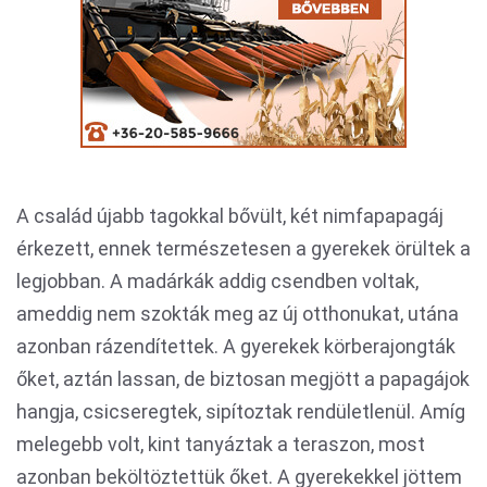
A család újabb tagokkal bővült, két nimfapapagáj
érkezett, ennek természetesen a gyerekek örültek a
legjobban. A madárkák addig csendben voltak,
ameddig nem szokták meg az új otthonukat, utána
azonban rázendítettek. A gyerekek körberajongták
őket, aztán lassan, de biztosan megjött a papagájok
hangja, csicseregtek, sipítoztak rendületlenül. Amíg
melegebb volt, kint tanyáztak a teraszon, most
azonban beköltöztettük őket. A gyerekekkel jöttem