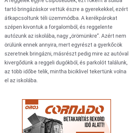
A reggelek egyre csípősebbek, ezt főként a suliba
tartó bringázáskor vettük észre a gyerekekkel, ezért
átkapcsoltunk téli üzemmódba. A kerékpárokat
szépen kivontuk a forgalomból, és reggelente
autózunk az iskolába, nagy „örömünkre”. Azért nem
örülünk ennek annyira, mert egyrészt a gyerkőcök
szeretnek bringázni, másrészt pedig mire az autóval
kivergődünk a reggeli dugókból, és parkolót találunk,
az több időbe telik, mintha biciklivel tekertünk volna
el az iskolába.