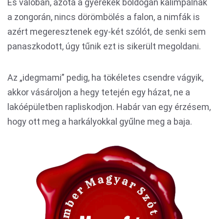
És valóban, azóta a gyerekek boldogan kalimpálnak
a zongorán, nincs dörömbölés a falon, a nimfák is
azért megeresztenek egy-két szólót, de senki sem
panaszkodott, úgy tűnik ezt is sikerült megoldani.
Az „idegmami” pedig, ha tökéletes csendre vágyik,
akkor vásároljon a hegy tetején egy házat, ne a
lakóépületben rapliskodjon. Habár van egy érzésem,
hogy ott meg a harkályokkal gyűlne meg a baja.