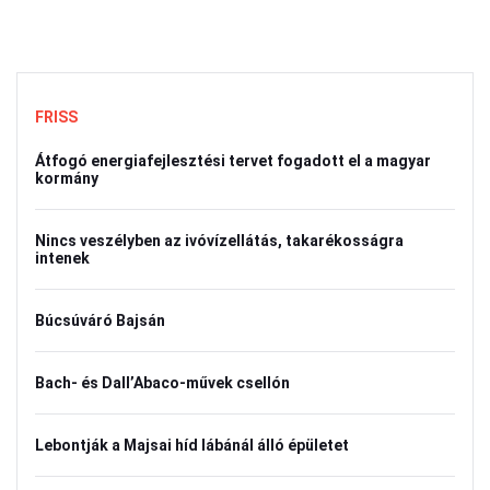
FRISS
Átfogó energiafejlesztési tervet fogadott el a magyar
kormány
Nincs veszélyben az ivóvízellátás, takarékosságra
intenek
Búcsúváró Bajsán
Bach- és Dall’Abaco-művek csellón
Lebontják a Majsai híd lábánál álló épületet