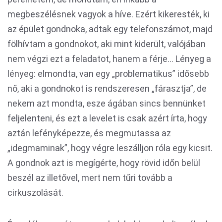
megbeszélésnek vagyok a híve. Ezért kikeresték, ki
az épület gondnoka, adtak egy telefonszámot, majd
fölhívtam a gondnokot, aki mint kiderült, valójában
nem végzi ezt a feladatot, hanem a férje… Lényeg a
lényeg: elmondta, van egy „problematikus” idősebb
nő, aki a gondnokot is rendszeresen „fárasztja”, de
nekem azt mondta, esze ágában sincs bennünket
feljelenteni, és ezt a levelet is csak azért írta, hogy
aztán lefényképezze, és megmutassa az
„idegmaminak”, hogy végre leszálljon róla egy kicsit.
A gondnok azt is megígérte, hogy rövid időn belül
beszél az illetővel, mert nem tűri tovább a
cirkuszolását.