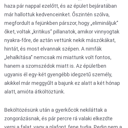
haza pár nappal ezelőtt, és az épület bejáratában
már hallottuk kedvenceinket. Őszintén szólva,
megfordult a fejünkben párszor, hogy „elimináljuk”
őket, voltak „kritikus” pillanatok, amikor vinnyogtak
nyakra-főre, de aztán vettünk nekik mászókákat,
hintát, és most elvannak szépen. A nimfák
„lehalkítása” nemcsak mi miattunk volt fontos,
hanem a szomszédok miatt is. Az épületben
ugyanis él egy-két gyengébb idegzetű személy,
akikkel már meggyűlt a bajunk ez alatt a két hónap
alatt, amióta átköltöztünk.
Beköltözésünk után a gyerkőcök nekiláttak a
zongorázásnak, és pár percre rá valaki elkezdte
verni a falat, vagy a plafont, fene tudja. Pedig nem a