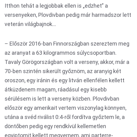
Itthon tehát a legjobbak ellen is „edzhet” a
versenyeken, Plovdivban pedig már harmadszor lett
veterán világbajnok…
– Először 2016-ban Finnországban szereztem meg
az aranyat a 63 kilogrammos súlycsoportban.
Tavaly Görögországban volt a verseny, akkor, már a
70-ben szintén sikerült győznöm, az aranyig két
oroszon, egy iránin és egy litván ellenfélen kellett
átküzdenem magam, ráadásul egy kisebb
sérülésem is lett a verseny közben. Plovdivban
először egy amerikait vertem viszonylag könnyen,
utána a svéd riválist 0:4-ről fordítva győztem le, a
döntőben pedig egy rendkívül kellemetlen
egyiptomit kellett megvernem, ami parterre-