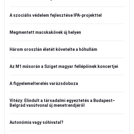
A szociális védelem fejlesztése IPA-projekttel
Megmentett macskakövek új helyen
Három oroszlán életét követelte a hőhullám
Az M1 műsorán a Sziget magyar fellépőinek koncertjei
A figyelemelterelés varázsdoboza
Vitézy: Elindult a társadalmi egyeztetés a Budapest–
Belgrád vasútvonal új menetrendjéről
Autonómia vagy sóhivatal?