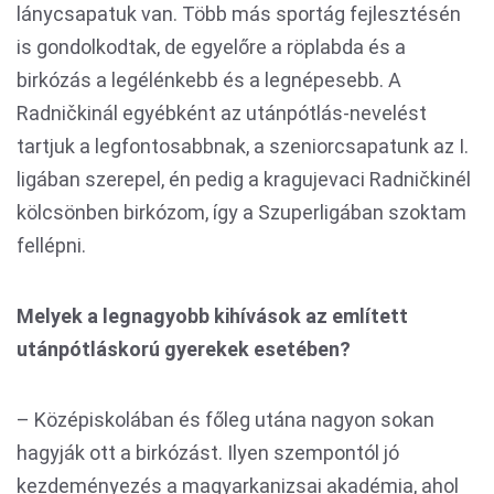
lánycsapatuk van. Több más sportág fejlesztésén
is gondolkodtak, de egyelőre a röplabda és a
birkózás a legélénkebb és a legnépesebb. A
Radničkinál egyébként az utánpótlás-nevelést
tartjuk a legfontosabbnak, a szeniorcsapatunk az I.
ligában szerepel, én pedig a kragujevaci Radničkinél
kölcsönben birkózom, így a Szuperligában szoktam
fellépni.
Melyek a legnagyobb kihívások az említett
utánpótláskorú gyerekek esetében?
– Középiskolában és főleg utána nagyon sokan
hagyják ott a birkózást. Ilyen szempontól jó
kezdeményezés a magyarkanizsai akadémia, ahol