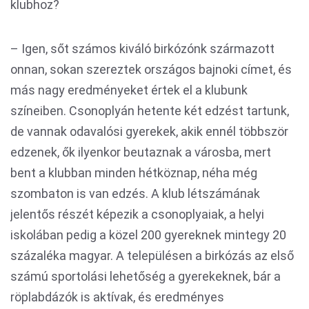
klubhoz?
– Igen, sőt számos kiváló birkózónk származott
onnan, sokan szereztek országos bajnoki címet, és
más nagy eredményeket értek el a klubunk
színeiben. Csonoplyán hetente két edzést tartunk,
de vannak odavalósi gyerekek, akik ennél többször
edzenek, ők ilyenkor beutaznak a városba, mert
bent a klubban minden hétköznap, néha még
szombaton is van edzés. A klub létszámának
jelentős részét képezik a csonoplyaiak, a helyi
iskolában pedig a közel 200 gyereknek mintegy 20
százaléka magyar. A településen a birkózás az első
számú sportolási lehetőség a gyerekeknek, bár a
röplabdázók is aktívak, és eredményes