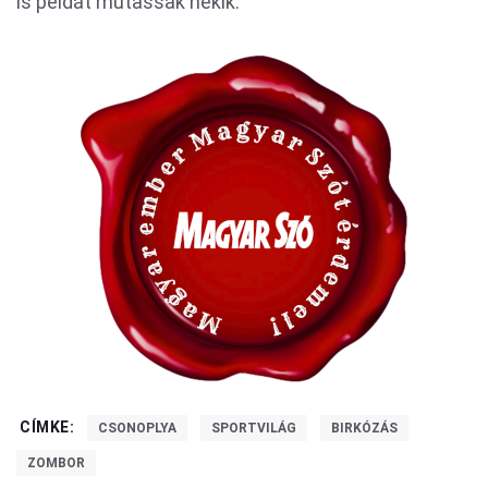
is példát mutassak nekik.
CÍMKE:
CSONOPLYA
SPORTVILÁG
BIRKÓZÁS
ZOMBOR