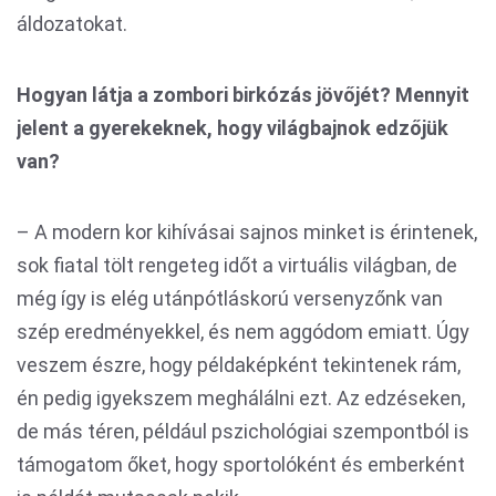
áldozatokat.
Hogyan látja a zombori birkózás jövőjét? Mennyit
jelent a gyerekeknek, hogy világbajnok edzőjük
van?
– A modern kor kihívásai sajnos minket is érintenek,
sok fiatal tölt rengeteg időt a virtuális világban, de
még így is elég utánpótláskorú versenyzőnk van
szép eredményekkel, és nem aggódom emiatt. Úgy
veszem észre, hogy példaképként tekintenek rám,
én pedig igyekszem meghálálni ezt. Az edzéseken,
de más téren, például pszichológiai szempontból is
támogatom őket, hogy sportolóként és emberként