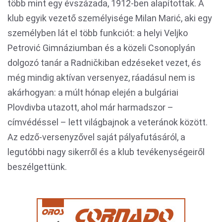
több mint egy évszázada, 1912-ben alapítottak. A
klub egyik vezető személyisége Milan Marić, aki egy
személyben lát el több funkciót: a helyi Veljko
Petrović Gimnáziumban és a közeli Csonoplyán
dolgozó tanár a Radničkiban edzéseket vezet, és
még mindig aktívan versenyez, ráadásul nem is
akárhogyan: a múlt hónap elején a bulgáriai
Plovdivba utazott, ahol már harmadszor –
címvédéssel – lett világbajnok a veteránok között.
Az edző-versenyzővel saját pályafutásáról, a
legutóbbi nagy sikerről és a klub tevékenységeiről
beszélgettünk.