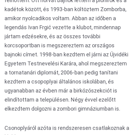
felnőttem. Ott horvát bajnok lettem a pionírok és a
kadétok között, és 1993-ban költöztem Zomborba,
amikor nyolcadikos voltam. Abban az időben a
legendás Ivan Frgić vezette a klubot, mindennap
jártam edzésekre, és az összes további
korcsoportban is megszereztem az országos
bajnoki címet. 1998-ban kezdtem el járni az Újvidéki
Egyetem Testnevelési Karára, ahol megszereztem
a tornatanári diplomát, 2006-ban pedig tanítani
kezdtem a csopoplyai általános iskolában, és
ugyanabban az évben már a birkózószekciót is
elindítottam a településen. Négy évvel ezelőtt
elkezdtem dolgozni a zombori gimnáziumban is.
Csonoplyáról azóta is rendszeresen csatlakoznak a