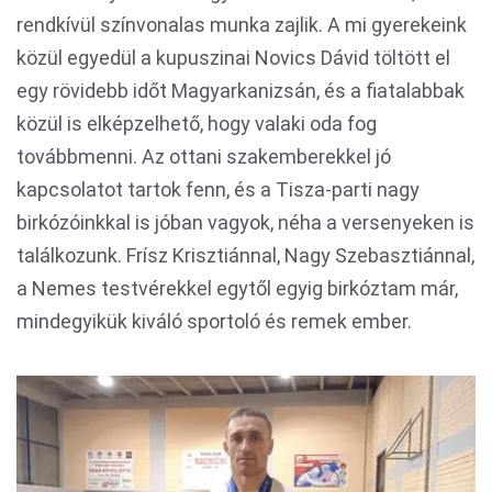
rendkívül színvonalas munka zajlik. A mi gyerekeink
közül egyedül a kupuszinai Novics Dávid töltött el
egy rövidebb időt Magyarkanizsán, és a fiatalabbak
közül is elképzelhető, hogy valaki oda fog
továbbmenni. Az ottani szakemberekkel jó
kapcsolatot tartok fenn, és a Tisza-parti nagy
birkózóinkkal is jóban vagyok, néha a versenyeken is
találkozunk. Frísz Krisztiánnal, Nagy Szebasztiánnal,
a Nemes testvérekkel egytől egyig birkóztam már,
mindegyikük kiváló sportoló és remek ember.