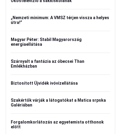
Okostelevízió a sakkiskolának
„Nemzeti minimum: A VMSZ térjen vissza a helyes
útra!”
Magyar Péter: Stabil Magyarország
energiaellátása
Szárnyalt a fantázia az óbecsei Than
Emlékházban
Biztosított Újvidék ivóvízellátása
Szakértők várják a látogatókat a Matica srpska
Galériában
Forgalomkorlátozás az egyetemista otthonok
előtt