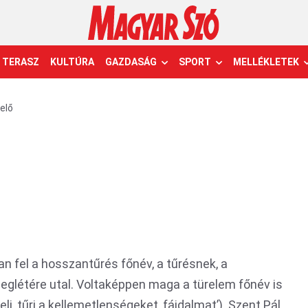
TERASZ
KULTÚRA
GAZDASÁG
SPORT
MELLÉKLETEK
elő
n fel a hosszantűrés főnév, a tűrésnek, a
eglétére utal. Voltaképpen maga a türelem főnév is
li, tűri a kellemetlenségeket, fájdalmat’). Szent Pál