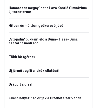
Hamarosan megnyílhat a Laza Kostić Gimnázium
új tornaterme
Hitben és múltban gyökerező jövő
„Stojadin" bukkant elő a Duna–Tisza–Duna
csatorna medréből
Több fát ígérnek
Új jármű segíti a lakók ellátását
Drágult a dízel
Kilenc helyszínen oltják a tüzeket Szerbiában