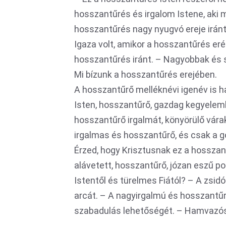
hosszantűrés és irgalom Istene, aki m
hosszantűrés nagy nyugvó ereje iránt
Igaza volt, amikor a hosszantűrés erén
hosszantűrés iránt. – Nagyobbak és 
Mi bízunk a hosszantűrés erejében.
A hosszantűrő melléknévi igenév is h
Isten, hosszantűrő, gazdag kegyelem
hosszantűrő irgalmát, könyörülő vára
irgalmas és hosszantűrő, és csak a g
Érzed, hogy Krisztusnak ez a hosszantű
alávetett, hosszantűrő, józan eszű p
Istentől és türelmes Fiától? – A zsid
arcát. – A nagyirgalmú és hosszantűr
szabadulás lehetőségét. – Hamvazós