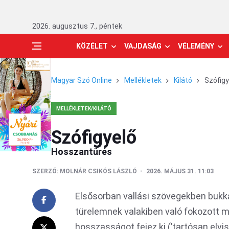
2026. augusztus 7., péntek
KÖZÉLET
VAJDASÁG
VÉLEMÉNY
Magyar Szó Online
Mellékletek
Kilátó
Szófigy
MELLÉKLETEK/KILÁTÓ
Szófigyelő
Hosszantűrés
SZERZŐ:
MOLNÁR CSIKÓS LÁSZLÓ
2026. MÁJUS 31. 11:03
Elsősorban vallási szövegekben bukka
türelemnek valakiben való fokozott m
hosszasságot fejez ki (’tartósan elvise