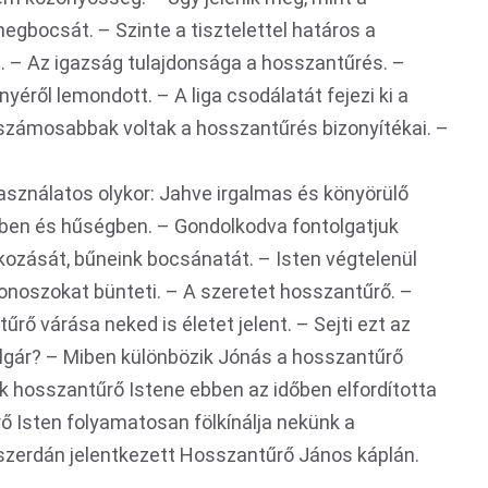
egbocsát. – Szinte a tisztelettel határos a
. – Az igazság tulajdonsága a hosszantűrés. –
yéről lemondott. – A liga csodálatát fejezi ki a
számosabbak voltak a hosszantűrés bizonyítékai. –
asználatos olykor: Jahve irgalmas és könyörülő
ben és hűségben. – Gondolkodva fontolgatjuk
kozását, bűneink bocsánatát. – Isten végtelenül
onoszokat bünteti. – A szeretet hosszantűrő. –
rő várása neked is életet jelent. – Sejti ezt az
olgár? – Miben különbözik Jónás a hosszantűrő
ók hosszantűrő Istene ebben az időben elfordította
ő Isten folyamatosan fölkínálja nekünk a
zerdán jelentkezett Hosszantűrő János káplán.