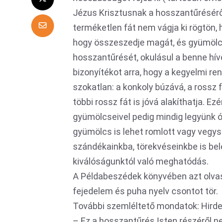
Jézus Krisztusnak a hosszantűrésérő
terméketlen fát nem vágja ki rögtön,
hogy összeszedje magát, és gyümölc
hosszantűrését, okulásul a benne hív
bizonyítékot arra, hogy a kegyelmi r
szokatlan: a konkoly búzává, a rossz f
többi rossz fát is jóvá alakíthatja. E
gyümölcseivel pedig mindig legyünk ó
gyümölcs is lehet romlott vagy vegys
szándékainkba, törekvéseinkbe is be
kiválóságunktól való meghatódás.
A Példabeszédek könyvében azt olvas
fejedelem és puha nyelv csontot tör.
További szemléltető mondatok: Hirde
– Ez a hosszantűrés Isten részéről n