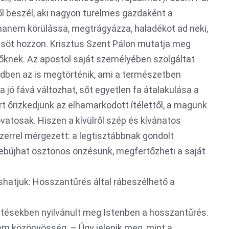
l beszél, aki nagyon türelmes gazdaként a
 hanem körülássa, megtrágyázza, haladékot ad neki,
söt hozzon. Krisztus Szent Pálon mutatja meg
őknek. Az apostol saját személyében szolgáltat
endben az is megtörténik, ami a természetben
a jó fává változhat, sőt egyetlen fa átalakulása a
zért őrizkedjünk az elhamarkodott ítélettől, a magunk
vatosak. Hiszen a kívülről szép és kívánatos
zerrel mérgezett: a legtisztábbnak gondolt
lebújhat ösztönös önzésünk, megfertőzheti a saját
hatjuk: Hosszantűrés által rábeszélhető a
tésekben nyilvánult meg Istenben a hosszantűrés.
em közönyösség. – Úgy jelenik meg, mint a