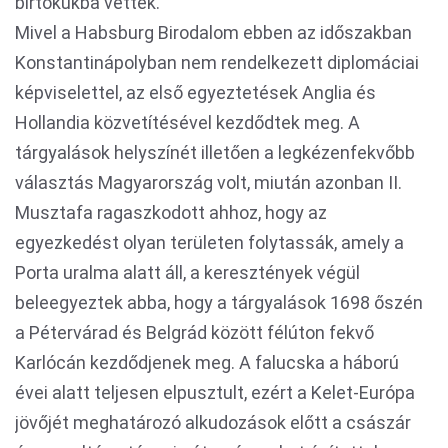
birtokukba vették.
Mivel a Habsburg Birodalom ebben az időszakban
Konstantinápolyban nem rendelkezett diplomáciai
képviselettel, az első egyeztetések Anglia és
Hollandia közvetítésével kezdődtek meg. A
tárgyalások helyszínét illetően a legkézenfekvőbb
választás Magyarország volt, miután azonban II.
Musztafa ragaszkodott ahhoz, hogy az
egyezkedést olyan területen folytassák, amely a
Porta uralma alatt áll, a keresztények végül
beleegyeztek abba, hogy a tárgyalások 1698 őszén
a Pétervárad és Belgrád között félúton fekvő
Karlócán kezdődjenek meg. A falucska a háború
évei alatt teljesen elpusztult, ezért a Kelet-Európa
jövőjét meghatározó alkudozások előtt a császár