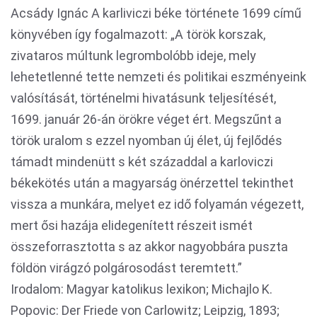
Acsády Ignác A karliviczi béke története 1699 című
könyvében így fogalmazott: „A török korszak,
zivataros múltunk legrombolóbb ideje, mely
lehetetlenné tette nemzeti és politikai eszményeink
valósítását, történelmi hivatásunk teljesítését,
1699. január 26-án örökre véget ért. Megszűnt a
török uralom s ezzel nyomban új élet, új fejlődés
támadt mindenütt s két századdal a karloviczi
békekötés után a magyarság önérzettel tekinthet
vissza a munkára, melyet ez idő folyamán végezett,
mert ősi hazája elidegenített részeit ismét
összeforrasztotta s az akkor nagyobbára puszta
földön virágzó polgárosodást teremtett.”
Irodalom: Magyar katolikus lexikon; Michajlo K.
Popovic: Der Friede von Carlowitz; Leipzig, 1893;