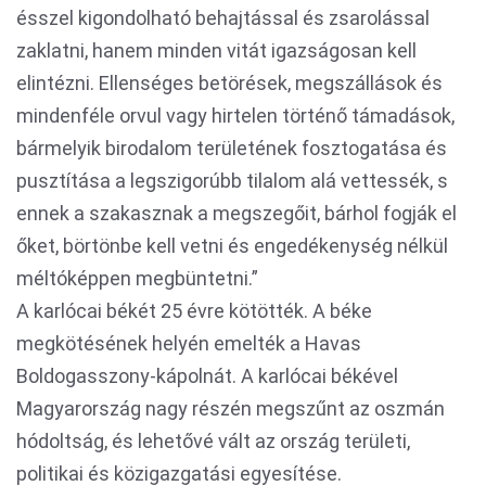
ésszel kigondolható behajtással és zsarolással
zaklatni, hanem minden vitát igazságosan kell
elintézni. Ellenséges betörések, megszállások és
mindenféle orvul vagy hirtelen történő támadások,
bármelyik birodalom területének fosztogatása és
pusztítása a legszigorúbb tilalom alá vettessék, s
ennek a szakasznak a megszegőit, bárhol fogják el
őket, börtönbe kell vetni és engedékenység nélkül
méltóképpen megbüntetni.”
A karlócai békét 25 évre kötötték. A béke
megkötésének helyén emelték a Havas
Boldogasszony-kápolnát. A karlócai békével
Magyarország nagy részén megszűnt az oszmán
hódoltság, és lehetővé vált az ország területi,
politikai és közigazgatási egyesítése.