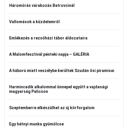
Háromórás várakozás Batrovcinál
Vallomások a küzdelemről
Emlékezés a rezsőházi tábor áldozataira
A Malomfesztivál pénteki napja – GALÉRIA
A háború miatt veszélybe kerültek Szudán ősi piramisai
Harmincadik alkalommal ünnepel együtt a vajdasági
magyarság Palicson
Szeptemberre elkészülhet az új körforgalom
Egy hétnyi munka gyümölcse