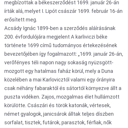
megbízottak a békeszerződést 1699. január 26-án
írták alá, melyet I. Lipót császár 1699. február 16-án
erősített meg.
Acsády Ignác 1899-ben a szerződés aláírásának
200. évfordulójára megjelent A karliviczi béke
története 1699 című tudományos értekezésének
bevezetőjében így fogalmazott: „1699. január 26-án,
verőfényes téli napon nagy sokaság nyüzsgött-
mozgott egy hatalmas faház körül, mely a Duna
közelében a mai Karlovicztól valami egy órányira
csak néhány fabaraktól és sátortól környezve állt a
puszta vidéken. Zajos, mozgalmas élet hullámzott
körülötte. Császári és török katonák, vértesek,
német gyalogok, janicsárok álltak teljes díszben
sorfalat, tisztek, futárok, parasztok, férfiak, nők