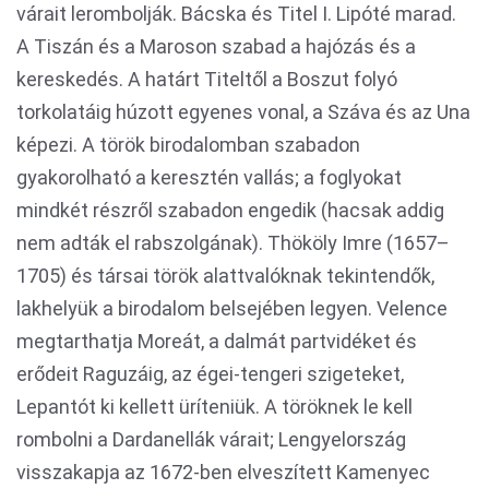
várait lerombolják. Bácska és Titel I. Lipóté marad.
A Tiszán és a Maroson szabad a hajózás és a
kereskedés. A határt Titeltől a Boszut folyó
torkolatáig húzott egyenes vonal, a Száva és az Una
képezi. A török birodalomban szabadon
gyakorolható a keresztén vallás; a foglyokat
mindkét részről szabadon engedik (hacsak addig
nem adták el rabszolgának). Thököly Imre (1657–
1705) és társai török alattvalóknak tekintendők,
lakhelyük a birodalom belsejében legyen. Velence
megtarthatja Moreát, a dalmát partvidéket és
erődeit Raguzáig, az égei-tengeri szigeteket,
Lepantót ki kellett üríteniük. A töröknek le kell
rombolni a Dardanellák várait; Lengyelország
visszakapja az 1672-ben elveszített Kamenyec