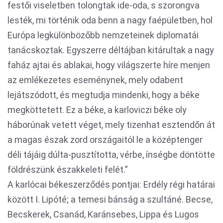
festői viseletben tolongtak ide-oda, s szorongva
lesték, mi történik oda benn a nagy faépületben, hol
Európa legkülönbözőbb nemzeteinek diplomatái
tanácskoztak. Egyszerre déltájban kitárultak a nagy
faház ajtai és ablakai, hogy világszerte híre menjen
az emlékezetes eseménynek, mely odabent
lejátszódott, és megtudja mindenki, hogy a béke
megköttetett. Ez a béke, a karloviczi béke oly
háborúnak vetett véget, mely tizenhat esztendőn át
a magas észak zord országaitól le a középtenger
déli tájáig dúlta-pusztította, vérbe, ínségbe döntötte
földrészünk északkeleti felét.”
A karlócai békeszerződés pontjai: Erdély régi határai
között I. Lipóté; a temesi bánság a szultáné. Becse,
Becskerek, Csanád, Karánsebes, Lippa és Lugos