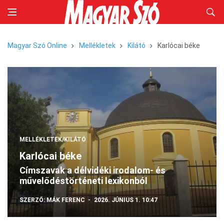
Magyar Szó Online
Mellékletek
Kilátó
Karlócai béke
MELLÉKLETEK/KILÁTÓ
Karlócai béke
Címszavak a délvidéki irodalom- és
művelődéstörténeti lexikonból
SZERZŐ:
MÁK FERENC
2026. JÚNIUS 1. 10:47