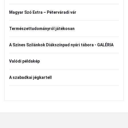
Magyar Szó Extra – Péterváradi vár
Természettudományról játékosan
A Színes Szilánkok Diákszínpad nyári tábora - GALÉRIA
Valódi példakép
A szabadkai jégkartell