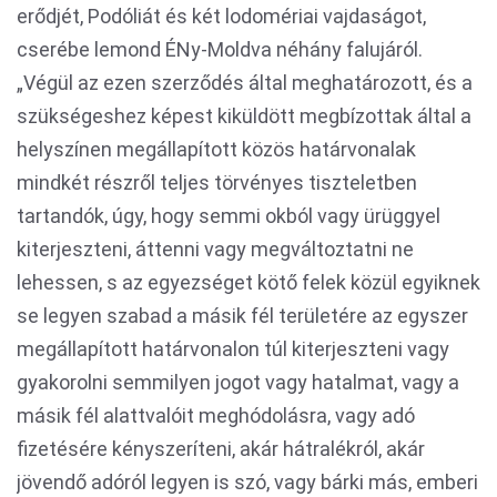
erődjét, Podóliát és két lodomériai vajdaságot,
cserébe lemond ÉNy-Moldva néhány falujáról.
„Végül az ezen szerződés által meghatározott, és a
szükségeshez képest kiküldött megbízottak által a
helyszínen megállapított közös határvonalak
mindkét részről teljes törvényes tiszteletben
tartandók, úgy, hogy semmi okból vagy ürüggyel
kiterjeszteni, áttenni vagy megváltoztatni ne
lehessen, s az egyezséget kötő felek közül egyiknek
se legyen szabad a másik fél területére az egyszer
megállapított határvonalon túl kiterjeszteni vagy
gyakorolni semmilyen jogot vagy hatalmat, vagy a
másik fél alattvalóit meghódolásra, vagy adó
fizetésére kényszeríteni, akár hátralékról, akár
jövendő adóról legyen is szó, vagy bárki más, emberi