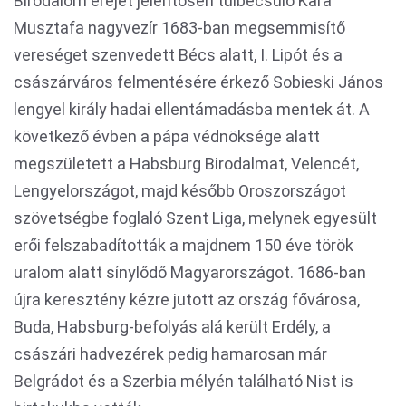
Birodalom erejét jelentősen túlbecsülő Kara
Musztafa nagyvezír 1683-ban megsemmisítő
vereséget szenvedett Bécs alatt, I. Lipót és a
császárváros felmentésére érkező Sobieski János
lengyel király hadai ellentámadásba mentek át. A
következő évben a pápa védnöksége alatt
megszületett a Habsburg Birodalmat, Velencét,
Lengyelországot, majd később Oroszországot
szövetségbe foglaló Szent Liga, melynek egyesült
erői felszabadították a majdnem 150 éve török
uralom alatt sínylődő Magyarországot. 1686-ban
újra keresztény kézre jutott az ország fővárosa,
Buda, Habsburg-befolyás alá került Erdély, a
császári hadvezérek pedig hamarosan már
Belgrádot és a Szerbia mélyén található Nist is