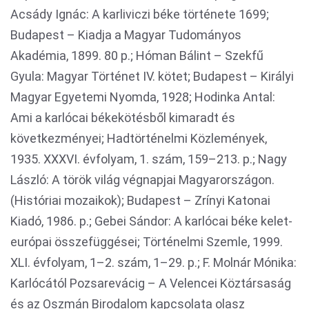
Acsády Ignác: A karliviczi béke története 1699;
Budapest – Kiadja a Magyar Tudományos
Akadémia, 1899. 80 p.; Hóman Bálint – Szekfű
Gyula: Magyar Történet IV. kötet; Budapest – Királyi
Magyar Egyetemi Nyomda, 1928; Hodinka Antal:
Ami a karlócai békekötésből kimaradt és
következményei; Hadtörténelmi Közlemények,
1935. XXXVI. évfolyam, 1. szám, 159–213. p.; Nagy
László: A török világ végnapjai Magyarországon.
(Históriai mozaikok); Budapest – Zrínyi Katonai
Kiadó, 1986. p.; Gebei Sándor: A karlócai béke kelet-
európai összefüggései; Történelmi Szemle, 1999.
XLI. évfolyam, 1–2. szám, 1–29. p.; F. Molnár Mónika:
Karlócától Pozsarevácig – A Velencei Köztársaság
és az Oszmán Birodalom kapcsolata olasz