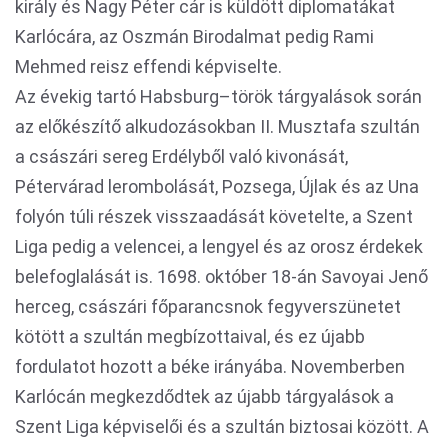
király és Nagy Péter cár is küldött diplomatákat
Karlócára, az Oszmán Birodalmat pedig Rami
Mehmed reisz effendi képviselte.
Az évekig tartó Habsburg–török tárgyalások során
az előkészítő alkudozásokban II. Musztafa szultán
a császári sereg Erdélyből való kivonását,
Pétervárad lerombolását, Pozsega, Újlak és az Una
folyón túli részek visszaadását követelte, a Szent
Liga pedig a velencei, a lengyel és az orosz érdekek
belefoglalását is. 1698. október 18-án Savoyai Jenő
herceg, császári főparancsnok fegyverszünetet
kötött a szultán megbízottaival, és ez újabb
fordulatot hozott a béke irányába. Novemberben
Karlócán megkezdődtek az újabb tárgyalások a
Szent Liga képviselői és a szultán biztosai között. A