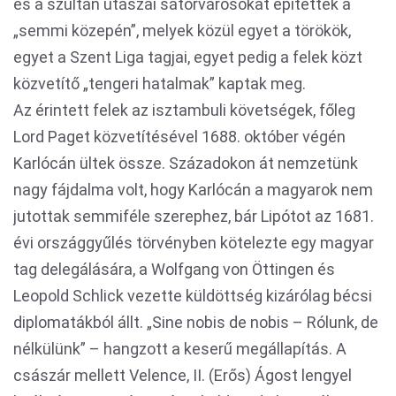
és a szultán utászai sátorvárosokat építettek a
„semmi közepén”, melyek közül egyet a törökök,
egyet a Szent Liga tagjai, egyet pedig a felek közt
közvetítő „tengeri hatalmak” kaptak meg.
Az érintett felek az isztambuli követségek, főleg
Lord Paget közvetítésével 1688. október végén
Karlócán ültek össze. Századokon át nemzetünk
nagy fájdalma volt, hogy Karlócán a magyarok nem
jutottak semmiféle szerephez, bár Lipótot az 1681.
évi országgyűlés törvényben kötelezte egy magyar
tag delegálására, a Wolfgang von Öttingen és
Leopold Schlick vezette küldöttség kizárólag bécsi
diplomatákból állt. „Sine nobis de nobis – Rólunk, de
nélkülünk” – hangzott a keserű megállapítás. A
császár mellett Velence, II. (Erős) Ágost lengyel