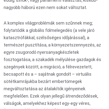
eddig. Elnök-, vagy parlamenti választás, kisebb-
nagyobb háború ezen nem sokat változtat.
A komplex világproblémák sem szűnnek meg;
folytatódik a globális fölmelegedés (a vele járó
katasztrófákkal, szélsőséges időjárással), a
természet pusztítása, a környezetszennyezés, az
egyre zsugorodó nyersanyagkészletek
fosztogatása, a szakadék mélyülése gazdagok és
szegények között, a migráció, a félrevezetett,
becsapott és a – sajátnak gondolt – virtuális
sötétkamrájukba bezárt embertömegek
megváltoztatása az átalakítók igényeinek
megfelelően. Ezek olyan jellegű átrendeződések,
válságok, amelyekhez képest egy-egy véres,