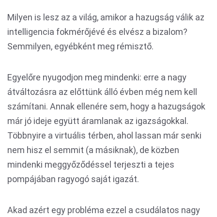
Milyen is lesz az a világ, amikor a hazugság válik az
intelligencia fokmérőjévé és elvész a bizalom?
Semmilyen, egyébként meg rémisztő.
Egyelőre nyugodjon meg mindenki: erre a nagy
átváltozásra az előttünk álló évben még nem kell
számítani. Annak ellenére sem, hogy a hazugságok
már jó ideje együtt áramlanak az igazságokkal.
Többnyire a virtuális térben, ahol lassan már senki
nem hisz el semmit (a másiknak), de közben
mindenki meggyőződéssel terjeszti a tejes
pompájában ragyogó saját igazát.
Akad azért egy probléma ezzel a csudálatos nagy