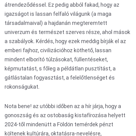
átrendeződéssel. Ez pedig abból fakad, hogy az
igazságot is lassan felfaló világunk (a maga
társadalmaival) a hajdanán megteremtett
univerzum és természet szerves része, ahol mások
a szabályok. Kérdés, hogy ezek meddig bírják el az
emberi fajhoz, civilizációhoz köthető, lassan
mindent elborító túlzásokat, füllentéseket,
képmutatást, s főleg a példátlan pusztítást, a
gátlástalan fogyasztást, a felelőtlenséget és
rokonságukat.
Nota bene! az utóbbi időben az a hír járja, hogy a
gonoszság és az ostobaság kistafírozása helyett
2024-től mindenütt a Földön temérdek pénzt
költenek kultúrára, oktatásra-nevelésre,