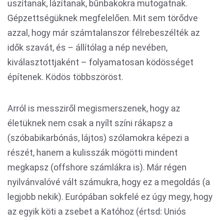
uszítanak, lázítanak, bűnbakokra mutogatnak.
Gépzettségüknek megfelelően. Mit sem törődve
azzal, hogy már számtalanszor félrebeszélték az
idők szavát, és – állítólag a nép nevében,
kiválasztottjaként – folyamatosan ködösséget
építenek. Ködös többszöröst.
Arról is messziről megismerszenek, hogy az
életüknek nem csak a nyílt színi rákapsz a
(szóbabikarbónás, lájtos) szólamokra képezi a
részét, hanem a kulisszák mögötti mindent
megkapsz (offshore számlákra is). Már régen
nyilvánvalóvé vált számukra, hogy ez a megoldás (a
legjobb nekik). Európában sokfelé ez úgy megy, hogy
az egyik köti a zsebet a Katóhoz (értsd: Uniós