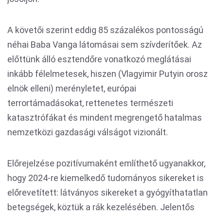
A követői szerint eddig 85 százalékos pontosságú
néhai Baba Vanga látomásai sem szívderítőek. Az
előttünk álló esztendőre vonatkozó meglátásai
inkább félelmetesek, hiszen (Vlagyimir Putyin orosz
elnök elleni) merényletet, európai
terrortámadásokat, rettenetes természeti
katasztrófákat és mindent megrengető hatalmas
nemzetközi gazdasági válságot vizionált.
Előrejelzése pozitívumaként említhető ugyanakkor,
hogy 2024-re kiemelkedő tudományos sikereket is
előrevetített: látványos sikereket a gyógyíthatatlan
betegségek, köztük a rák kezelésében. Jelentős