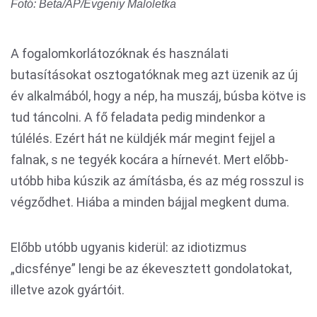
Fotó: Beta/AP/Evgeniy Maloletka
A fogalomkorlátozóknak és használati
butasításokat osztogatóknak meg azt üzenik az új
év alkalmából, hogy a nép, ha muszáj, búsba kötve is
tud táncolni. A fő feladata pedig mindenkor a
túlélés. Ezért hát ne küldjék már megint fejjel a
falnak, s ne tegyék kocára a hírnevét. Mert előbb-
utóbb hiba kúszik az ámításba, és az még rosszul is
végződhet. Hiába a minden bájjal megkent duma.
Előbb utóbb ugyanis kiderül: az idiotizmus
„dicsfénye” lengi be az ékevesztett gondolatokat,
illetve azok gyártóit.