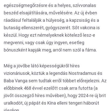
egészségmegőrzésre és a helyes, szívvonalas
beszéd elsajátítására, művelésére. Az új évben
ráadásul feltalálják a hülyeség, a kapzsiság és a
butaság ellenszerét, gyógyszerét. Sőt vakcina is
készül. Hogy ezt némelyeknek kötelező lesz-e
megvenni, vagy csak úgy ingyen, esetleg
bónuszként kapják meg, arról nem szól a fáma.
Még a jövőbe látó képességükről híres
vizionáriusok, köztük a legendás Nostradamus és
Baba Vanga sem tudtak erről többet előrejelezni. Az
előbbinek 468 évvel ezelőtt csak arra futotta (a
jövőt összegző híres művében), hogy 2024-re új brit
uralkodót, új pápát és Kína elleni tengeri háborút
jósoljon.