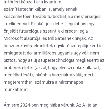
áttörést képzelt el a kvantum-
számítástechnikában is, amely ennek
köszönhetően tovább turbózhatja a mesterséges
intelligenciát. Ez akár jó is lehet, legalábbis egy
önjelölt futurológus szerint, aki eredetileg a
Microsoft alapítója, és Bill Gatesnek hívják. Az
összeesküvés-elméletek egyik főszereplőjeként is
emlegetett dollármilliárdos ugyanis úgy véli: nem
biztos, hogy az új szupertechnológia megkeseríti az
emberek életét (azzal, hogy elveszi sokuk állását,
megélhetését), inkább a hasznukra válik, mert
megteremtheti számukra a háromnapos
munkahetet.
Ám erre 2024-ben még hiába várunk. Az AI talán