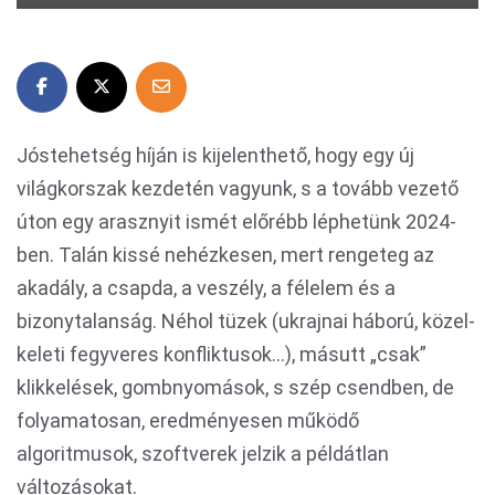
Jóstehetség híján is kijelenthető, hogy egy új
világkorszak kezdetén vagyunk, s a tovább vezető
úton egy arasznyit ismét előrébb léphetünk 2024-
ben. Talán kissé nehézkesen, mert rengeteg az
akadály, a csapda, a veszély, a félelem és a
bizonytalanság. Néhol tüzek (ukrajnai háború, közel-
keleti fegyveres konfliktusok…), másutt „csak”
klikkelések, gombnyomások, s szép csendben, de
folyamatosan, eredményesen működő
algoritmusok, szoftverek jelzik a példátlan
változásokat.