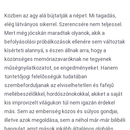
Közben az agy alá bújtatják a népet. Mi tagadás,
elég látványos sikerrel. Szerencsére nem teljessel.
Mert még jócskán maradtak olyanok, akik a
befolyásolási próbálkozások ellenére sem változtak
kísérteti alannyá, s észen állnak arra, hogy a
közönséges memóriazavaróknak ne tegyenek
műségnyilatkozatot, se engedményeket. Hanem
tüntetőjogi felelősségük tudatában
szembeforduljanak az elviselhetetlen és fafejű
mellébeszélőkkel, hordószónokokkal, akiket a saját
kis improvizelt világukon túl nem igazán érdekel
más. Sem az emberiség közös és súlyos gondjai,
illetve azok megoldása, sem a néhol már-már bilibéli
hangulat, amit mások inkább általános globális