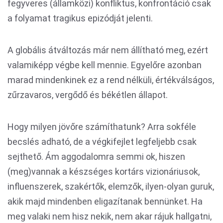
fegyveres (államközi) konfliktus, konfrontáció csak
a folyamat tragikus epizódját jelenti.
A globális átváltozás már nem állítható meg, ezért
valamiképp végbe kell mennie. Egyelőre azonban
marad mindenkinek ez a rend nélküli, értékválságos,
zűrzavaros, vergődő és békétlen állapot.
Hogy milyen jövőre számíthatunk? Arra sokféle
becslés adható, de a végkifejlet legfeljebb csak
sejthető. Ám aggodalomra semmi ok, hiszen
(meg)vannak a készséges kortárs vizionáriusok,
influenszerek, szakértők, elemzők, ilyen-olyan guruk,
akik majd mindenben eligazítanak bennünket. Ha
meg valaki nem hisz nekik, nem akar rájuk hallgatni,