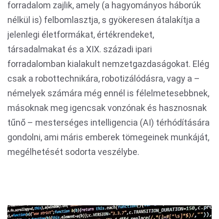
forradalom zajlik, amely (a hagyományos háborúk
nélkül is) felbomlasztja, s gyökeresen átalakítja a
jelenlegi életformákat, értékrendeket,
társadalmakat és a XIX. századi ipari
forradalomban kialakult nemzetgazdaságokat. Elég
csak a robottechnikára, robotizálódásra, vagy a –
némelyek számára még ennél is félelmetesebbnek,
másoknak meg igencsak vonzónak és hasznosnak
tűnő – mesterséges intelligencia (AI) térhódítására
gondolni, ami máris emberek tömegeinek munkáját,
megélhetését sodorta veszélybe.