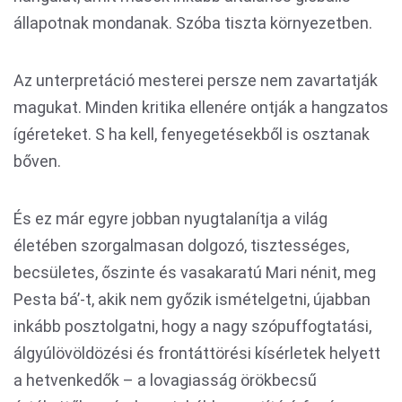
állapotnak mondanak. Szóba tiszta környezetben.
Az unterpretáció mesterei persze nem zavartatják
magukat. Minden kritika ellenére ontják a hangzatos
ígéreteket. S ha kell, fenyegetésekből is osztanak
bőven.
És ez már egyre jobban nyugtalanítja a világ
életében szorgalmasan dolgozó, tisztességes,
becsületes, őszinte és vasakaratú Mari nénit, meg
Pesta bá’-t, akik nem győzik ismételgetni, újabban
inkább posztolgatni, hogy a nagy szópuffogtatási,
álgyúlövöldözési és frontáttörési kísérletek helyett
a hetvenkedők – a lovagiasság örökbecsű