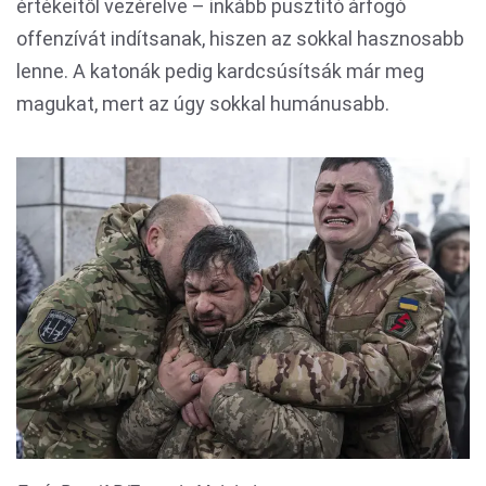
értékeitől vezérelve – inkább pusztító árfogó
offenzívát indítsanak, hiszen az sokkal hasznosabb
lenne. A katonák pedig kardcsúsítsák már meg
magukat, mert az úgy sokkal humánusabb.