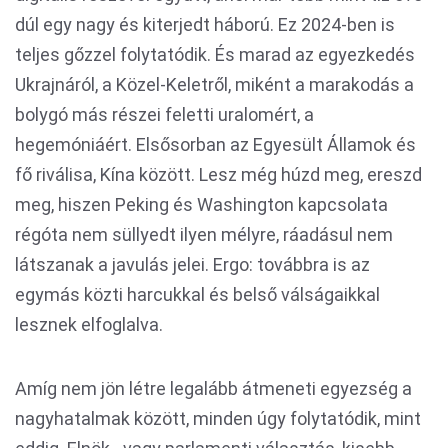
dúl egy nagy és kiterjedt háború. Ez 2024-ben is
teljes gőzzel folytatódik. És marad az egyezkedés
Ukrajnáról, a Közel-Keletről, miként a marakodás a
bolygó más részei feletti uralomért, a
hegemóniáért. Elsősorban az Egyesült Államok és
fő riválisa, Kína között. Lesz még húzd meg, ereszd
meg, hiszen Peking és Washington kapcsolata
régóta nem süllyedt ilyen mélyre, ráadásul nem
látszanak a javulás jelei. Ergo: továbbra is az
egymás közti harcukkal és belső válságaikkal
lesznek elfoglalva.
Amíg nem jön létre legalább átmeneti egyezség a
nagyhatalmak között, minden úgy folytatódik, mint