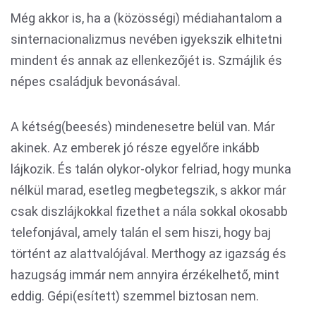
Még akkor is, ha a (közösségi) médiahantalom a
sinternacionalizmus nevében igyekszik elhitetni
mindent és annak az ellenkezőjét is. Szmájlik és
népes családjuk bevonásával.
A kétség(beesés) mindenesetre belül van. Már
akinek. Az emberek jó része egyelőre inkább
lájkozik. És talán olykor-olykor felriad, hogy munka
nélkül marad, esetleg megbetegszik, s akkor már
csak diszlájkokkal fizethet a nála sokkal okosabb
telefonjával, amely talán el sem hiszi, hogy baj
történt az alattvalójával. Merthogy az igazság és
hazugság immár nem annyira érzékelhető, mint
eddig. Gépi(esített) szemmel biztosan nem.