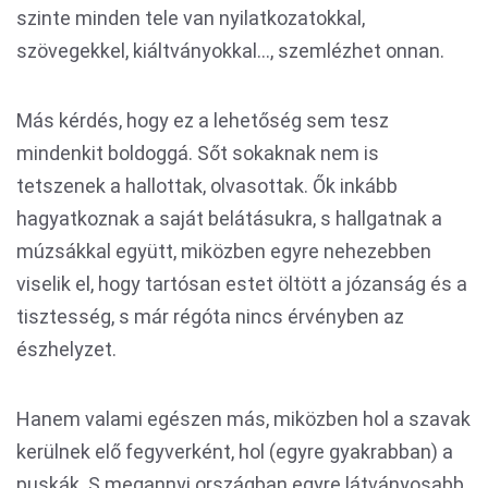
szinte minden tele van nyilatkozatokkal,
szövegekkel, kiáltványokkal…, szemlézhet onnan.
Más kérdés, hogy ez a lehetőség sem tesz
mindenkit boldoggá. Sőt sokaknak nem is
tetszenek a hallottak, olvasottak. Ők inkább
hagyatkoznak a saját belátásukra, s hallgatnak a
múzsákkal együtt, miközben egyre nehezebben
viselik el, hogy tartósan estet öltött a józanság és a
tisztesség, s már régóta nincs érvényben az
észhelyzet.
Hanem valami egészen más, miközben hol a szavak
kerülnek elő fegyverként, hol (egyre gyakrabban) a
puskák. S megannyi országban egyre látványosabb