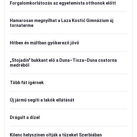
Forgalomkorlátozás az egyetemista otthonok előtt
Hamarosan megnyílhat a Laza Kostić Gimnázium új
tornaterme
Hitben és múltban gyökerező jövő
„Stojadin" bukkant elő a Duna–Tisza–Duna csatorna
medréből
Több fát ígérnek
Új jármű segíti a lakók ellátását
Drágult a dízel
Kilenc helyszínen oltják a tüzeket Szerbiában