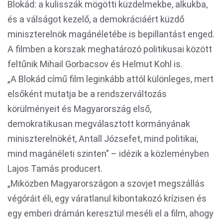
Blokád: a kulisszák mögötti küzdelmekbe, alkukba,
és a válságot kezelő, a demokráciáért küzdő
miniszterelnök magánéletébe is bepillantást enged.
A filmben a korszak meghatározó politikusai között
feltűnik Mihail Gorbacsov és Helmut Kohl is.
„A Blokád című film leginkább attól különleges, mert
elsőként mutatja be a rendszerváltozás
körülményeit és Magyarország első,
demokratikusan megválasztott kormányának
miniszterelnökét, Antall Józsefet, mind politikai,
mind magánéleti szinten" – idézik a közleményben
Lajos Tamás producert.
„Miközben Magyarországon a szovjet megszállás
végóráit éli, egy váratlanul kibontakozó krízisen és
egy emberi drámán keresztül meséli el a film, ahogy