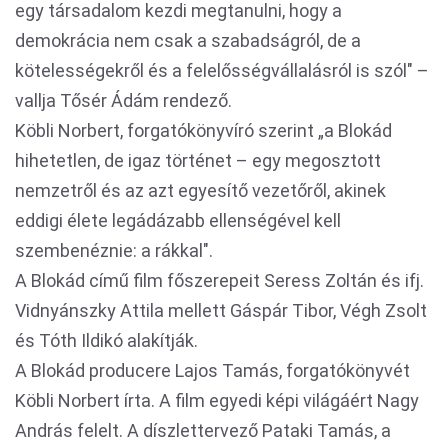
egy társadalom kezdi megtanulni, hogy a
demokrácia nem csak a szabadságról, de a
kötelességekről és a felelősségvállalásról is szól" –
vallja Tősér Ádám rendező.
Köbli Norbert, forgatókönyvíró szerint „a Blokád
hihetetlen, de igaz történet – egy megosztott
nemzetről és az azt egyesítő vezetőről, akinek
eddigi élete legádázabb ellenségével kell
szembenéznie: a rákkal".
A Blokád című film főszerepeit Seress Zoltán és ifj.
Vidnyánszky Attila mellett Gáspár Tibor, Végh Zsolt
és Tóth Ildikó alakítják.
A Blokád producere Lajos Tamás, forgatókönyvét
Köbli Norbert írta. A film egyedi képi világáért Nagy
András felelt. A díszlettervező Pataki Tamás, a