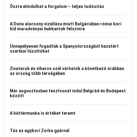
Őszre elindulhat a forgalom – teljes tudósítás
A Duna alacsony vízállása miatt Bulgáriában római kori
híd maradványai bukkantak felszínre
Ünnepélyesen fogadták a Spanyolországból hazatért
szerbiai tűzoltókat
Zivatarok és viharos szél várhatók a következő órákban
az ország több térségében
Már augusztusban tesztvonat indul Belgrád és Budapest
között
A háttérmunka is értéket teremt
Tűz az egykori Zorka gyárnál