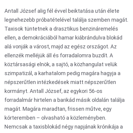
Antall József alig fél évvel beiktatása után élete
legnehezebb próbatételével találja szemben magát.
Taxisok tüntetnek a drasztikus benzináremelés
ellen, a demokráciából hamar kiábrándulva blokád
alá vonják a várost, majd az egész országot. Az
ellenzék melléjük áll és forradalomra buzdít. A
köztársasági elnök, a sajtó, a közhangulat velük
szimpatizál, a karhatalom pedig magára hagyja a
népszerűtlen intézkedések miatt népszerűtlen
kormányt. Antall József, az egykori 56-os
forradalmár hirtelen a barikád másik oldalán találja
magát. Magára maradtan, frissen műtve, egy
kórteremben – olvasható a közleményben.
Nemcsak a taxisblokád négy napjának krónikája a