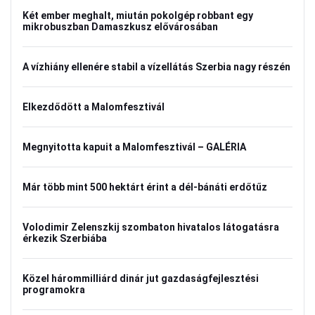
Két ember meghalt, miután pokolgép robbant egy
mikrobuszban Damaszkusz elővárosában
A vízhiány ellenére stabil a vízellátás Szerbia nagy részén
Elkezdődött a Malomfesztivál
Megnyitotta kapuit a Malomfesztivál – GALÉRIA
Már több mint 500 hektárt érint a dél-bánáti erdőtűz
Volodimir Zelenszkij szombaton hivatalos látogatásra
érkezik Szerbiába
Közel hárommilliárd dinár jut gazdaságfejlesztési
programokra