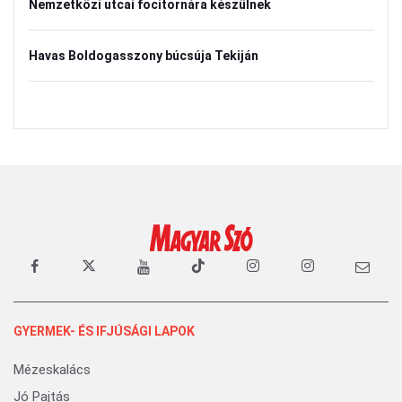
Nemzetközi utcai focitornára készülnek
Havas Boldogasszony búcsúja Tekiján
GYERMEK- ÉS IFJÚSÁGI LAPOK
Mézeskalács
Jó Pajtás