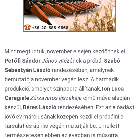
Mint megtudtuk, november elsején kezdődnek el
Petőfi Sándor
János vitéz
ének a próbái
Szabó
Sebestyén László
rendezésében, amelynek
bemutatója november végén lesz. A harmadik
produkció, amelyet színpadra állítanak,
Ion Luca
Caragiale
Zűrzavaros éjszakája
című műve alapján
készül,
Béres László
rendezésében. Ezt az előadást
jövő év márciusának közepén kezdi el próbálni a
társulat és április végén mutatják be. Emellett
természetesen ebben az évadban is műsorra