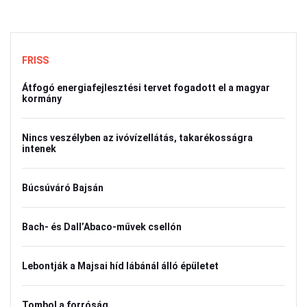
FRISS
Átfogó energiafejlesztési tervet fogadott el a magyar
kormány
Nincs veszélyben az ivóvízellátás, takarékosságra
intenek
Búcsúváró Bajsán
Bach- és Dall’Abaco-művek csellón
Lebontják a Majsai híd lábánál álló épületet
Tombol a forróság