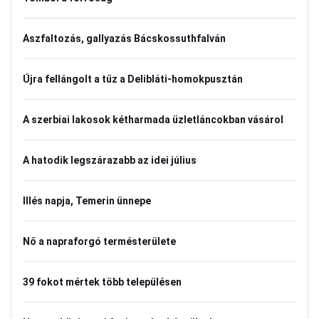
Aszfaltozás, gallyazás Bácskossuthfalván
Újra fellángolt a tűz a Delibláti-homokpusztán
A szerbiai lakosok kétharmada üzletláncokban vásárol
A hatodik legszárazabb az idei július
Illés napja, Temerin ünnepe
Nő a napraforgó termésterülete
39 fokot mértek több településen