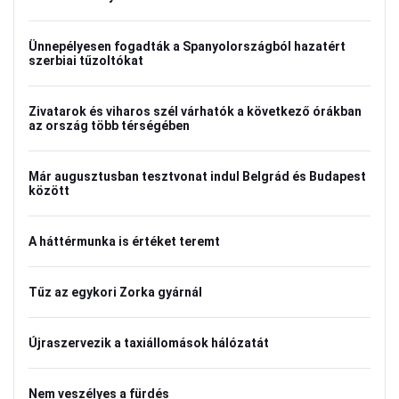
Ünnepélyesen fogadták a Spanyolországból hazatért
szerbiai tűzoltókat
Zivatarok és viharos szél várhatók a következő órákban
az ország több térségében
Már augusztusban tesztvonat indul Belgrád és Budapest
között
A háttérmunka is értéket teremt
Tűz az egykori Zorka gyárnál
Újraszervezik a taxiállomások hálózatát
Nem veszélyes a fürdés