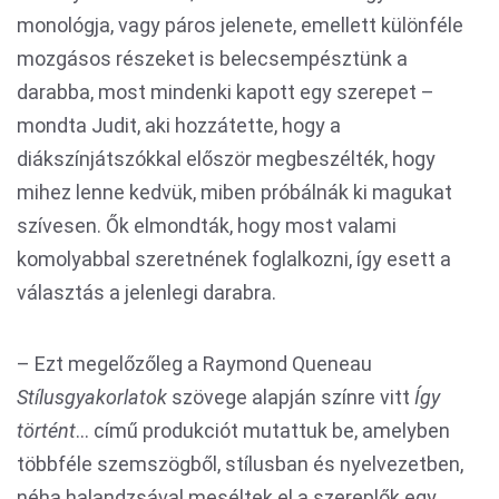
monológja, vagy páros jelenete, emellett különféle
mozgásos részeket is belecsempésztünk a
darabba, most mindenki kapott egy szerepet –
mondta Judit, aki hozzátette, hogy a
diákszínjátszókkal először megbeszélték, hogy
mihez lenne kedvük, miben próbálnák ki magukat
szívesen. Ők elmondták, hogy most valami
komolyabbal szeretnének foglalkozni, így esett a
választás a jelenlegi darabra.
– Ezt megelőzőleg a Raymond Queneau
Stílusgyakorlatok
szövege alapján színre vitt
Így
történt
… című produkciót mutattuk be, amelyben
többféle szemszögből, stílusban és nyelvezetben,
néha halandzsával meséltek el a szereplők egy