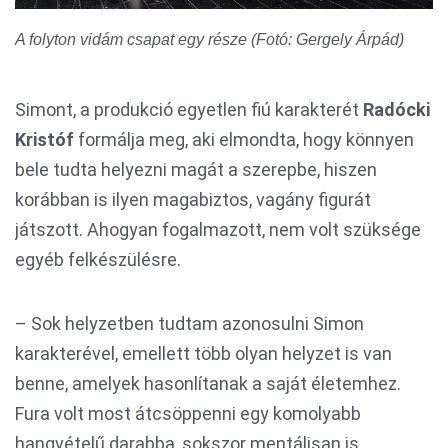
A folyton vidám csapat egy része (Fotó: Gergely Árpád)
Simont, a produkció egyetlen fiú karakterét
Radócki
Kristóf
formálja meg, aki elmondta, hogy könnyen
bele tudta helyezni magát a szerepbe, hiszen
korábban is ilyen magabiztos, vagány figurát
játszott. Ahogyan fogalmazott, nem volt szüksége
egyéb felkészülésre.
– Sok helyzetben tudtam azonosulni Simon
karakterével, emellett több olyan helyzet is van
benne, amelyek hasonlítanak a saját életemhez.
Fura volt most átcsöppenni egy komolyabb
hangvételű darabba, sokszor mentálisan is