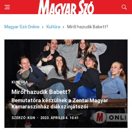
Magyar Szó Online
Kultúra
Miről hazudik Babett?
KULTÚRA
Miről hazudik Babett?
Bemutatóra készülnek a Zentai Magyar
Kamaraszínház diákszínjátszói
SZERZŐ:
KGN
2023. ÁPRILIS 4. 10:41