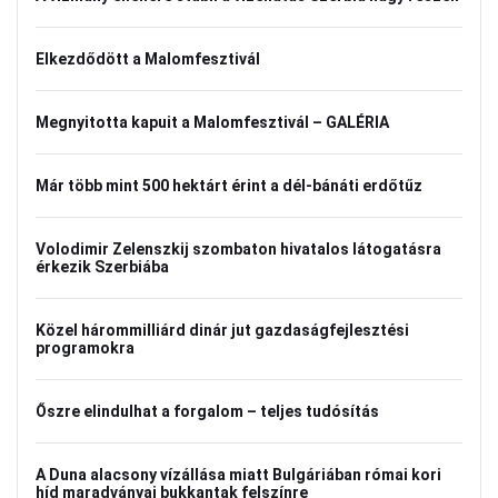
Elkezdődött a Malomfesztivál
Megnyitotta kapuit a Malomfesztivál – GALÉRIA
Már több mint 500 hektárt érint a dél-bánáti erdőtűz
Volodimir Zelenszkij szombaton hivatalos látogatásra
érkezik Szerbiába
Közel hárommilliárd dinár jut gazdaságfejlesztési
programokra
Őszre elindulhat a forgalom – teljes tudósítás
A Duna alacsony vízállása miatt Bulgáriában római kori
híd maradványai bukkantak felszínre