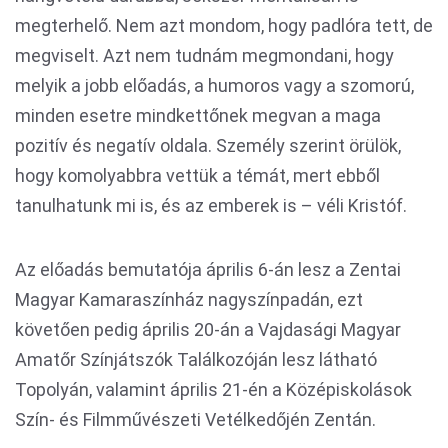
megterhelő. Nem azt mondom, hogy padlóra tett, de
megviselt. Azt nem tudnám megmondani, hogy
melyik a jobb előadás, a humoros vagy a szomorú,
minden esetre mindkettőnek megvan a maga
pozitív és negatív oldala. Személy szerint örülök,
hogy komolyabbra vettük a témát, mert ebből
tanulhatunk mi is, és az emberek is – véli Kristóf.
Az előadás bemutatója április 6-án lesz a Zentai
Magyar Kamaraszínház nagyszínpadán, ezt
követően pedig április 20-án a Vajdasági Magyar
Amatőr Színjátszók Találkozóján lesz látható
Topolyán, valamint április 21-én a Középiskolások
Szín- és Filmművészeti Vetélkedőjén Zentán.