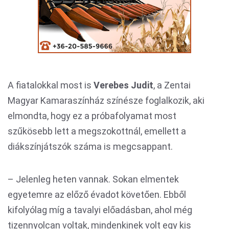
A fiatalokkal most is
Verebes Judit
, a Zentai
Magyar Kamaraszínház színésze foglalkozik, aki
elmondta, hogy ez a próbafolyamat most
szűkösebb lett a megszokottnál, emellett a
diákszínjátszók száma is megcsappant.
– Jelenleg heten vannak. Sokan elmentek
egyetemre az előző évadot követően. Ebből
kifolyólag míg a tavalyi előadásban, ahol még
tizennyolcan voltak, mindenkinek volt egy kis