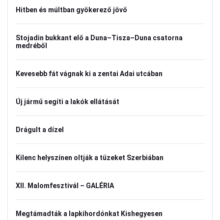
Hitben és múltban gyökerező jövő
Stojadin bukkant elő a Duna–Tisza–Duna csatorna
medréből
Kevesebb fát vágnak ki a zentai Adai utcában
Új jármű segíti a lakók ellátását
Drágult a dízel
Kilenc helyszínen oltják a tüzeket Szerbiában
XII. Malomfesztivál – GALÉRIA
Megtámadták a lapkihordónkat Kishegyesen