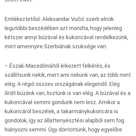
Emlékeztetőül: Aleksandar Vučić szerb elnök
legutóbbi beszédében azt mondta, hogy jelenleg
kétszer annyi búzával és kukoricával rendelkezünk,
mint amennyire Szerbiának szüksége van.
– Észak-Macedóniától érkezett felkérés, és
szállítsunk nekik, mert ami nekünk van, az több mint
elég. A régió összes országának elegendő. Elég
őrölt búzánk van, lisztünk is van elég. A búzával és a
kukoricával semmi gondunk nem lesz. Amikor a
kukoricáról beszélek, a takarmánykukoricára is
gondolok, így az állattenyésztési alapból sem fog
hiányozni semmi. Úgy döntöttünk, hogy egyelőre