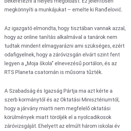
bekeretezni a helyes megoldást. Ez jelentősen
megkönnyíti a munkájukat – emelte ki Ranđelović.
Az igazgató elmondta, hogy tisztában vannak azzal,
hogy az online tanítás alkalmával a tanárok nem
tudtak mindent elmagyarázni ami szükséges, ezért
odafigyelnek, hogy a záróvizsgán elvárt szint fent
legyen a „Moja škola” elnevezésű portálon, és az
RTS Planeta csatornán is műsorra tűzték.
A Szabadság és Igazság Pártja ma azt kérte a
szerb kormánytól és az Oktatási Minisztériumtól,
hogy a járvány miatti nem megfelelő oktatási
körülmények miatt töröljék el a nyolcadikosok
záróvizsgáját. Ehelyett az elmúlt három iskolai év