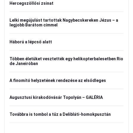
Hercegszöllősi zsinat
Lelki megújulást tartottak Nagybecskereken Jézus – a
legjobb Barátom címmel
Háború a lépcső alatt
Többen életüket vesztették egy helikopterbalesetben Rio
de Janeiróban
A finomító helyzetének rendezése az elsődleges
Augusztusi kirakodóvásár Topolyán – GALÉRIA
Továbbra is tombol a tűz a Delibláti-homokpusztán