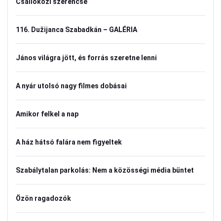
Csallóközi szerencse
116. Dužijanca Szabadkán – GALÉRIA
János világra jött, és forrás szeretne lenni
A nyár utolsó nagy filmes dobásai
Amikor felkel a nap
A ház hátsó falára nem figyeltek
Szabálytalan parkolás: Nem a közösségi média büntet
Özön ragadozók