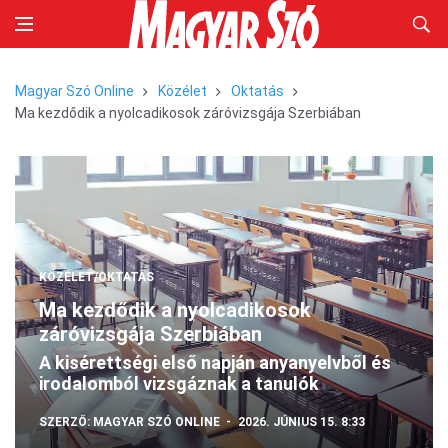
Magyar Szó Online
Közélet
Oktatás
Ma kezdődik a nyolcadikosok záróvizsgája Szerbiában
KÖZÉLET/OKTATÁS
Ma kezdődik a nyolcadikosok
záróvizsgája Szerbiában
A kisérettségi első napján anyanyelvből és
irodalomból vizsgáznak a tanulók
SZERZŐ:
MAGYAR SZÓ ONLINE
2026. JÚNIUS 15. 8:33