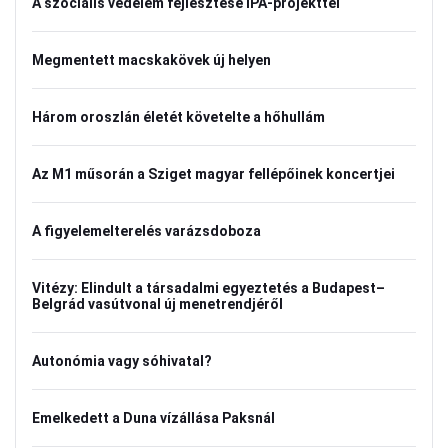
A szociális védelem fejlesztése IPA-projekttel
Megmentett macskakövek új helyen
Három oroszlán életét követelte a hőhullám
Az M1 műsorán a Sziget magyar fellépőinek koncertjei
A figyelemelterelés varázsdoboza
Vitézy: Elindult a társadalmi egyeztetés a Budapest–
Belgrád vasútvonal új menetrendjéről
Autonómia vagy sóhivatal?
Emelkedett a Duna vízállása Paksnál