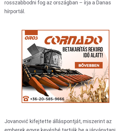
rosszabbodni fog az országban – írja a Danas
hírportál.
Jovanović kifejtette álláspontját, miszerint az
emberek egyre kevésbé tartják be a járványtani