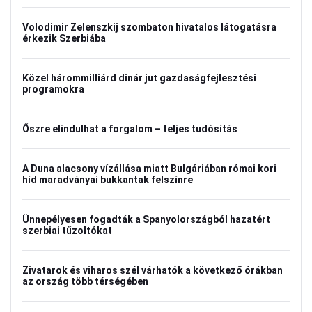
Volodimir Zelenszkij szombaton hivatalos látogatásra
érkezik Szerbiába
Közel hárommilliárd dinár jut gazdaságfejlesztési
programokra
Őszre elindulhat a forgalom – teljes tudósítás
A Duna alacsony vízállása miatt Bulgáriában római kori
híd maradványai bukkantak felszínre
Ünnepélyesen fogadták a Spanyolországból hazatért
szerbiai tűzoltókat
Zivatarok és viharos szél várhatók a következő órákban
az ország több térségében