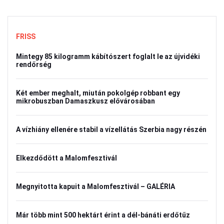
FRISS
Mintegy 85 kilogramm kábítószert foglalt le az újvidéki
rendőrség
Két ember meghalt, miután pokolgép robbant egy
mikrobuszban Damaszkusz elővárosában
A vízhiány ellenére stabil a vízellátás Szerbia nagy részén
Elkezdődött a Malomfesztivál
Megnyitotta kapuit a Malomfesztivál – GALÉRIA
Már több mint 500 hektárt érint a dél-bánáti erdőtűz