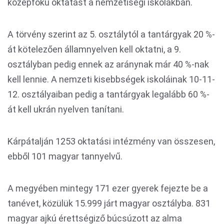
középfokú oktatást a nemzetiségi iskolákban.
A törvény szerint az 5. osztálytól a tantárgyak 20 %-
át kötelezően államnyelven kell oktatni, a 9.
osztályban pedig ennek az aránynak már 40 %-nak
kell lennie. A nemzeti kisebbségek iskoláinak 10-11-
12. osztályaiban pedig a tantárgyak legalább 60 %-
át kell ukrán nyelven tanítani.
Kárpátalján 1253 oktatási intézmény van összesen,
ebből 101 magyar tannyelvű.
A megyében mintegy 171 ezer gyerek fejezte be a
tanévet, közülük 15.999 járt magyar osztályba. 831
magyar ajkú érettségiző búcsúzott az alma