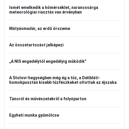
Ismét emelkedik a hőmérséklet, narancssárga
meteorológiai riasztás van érvényben
Mátyásmadár, az erdő őrszeme
Az összetartozást jelképezi
„A NIS engedélytől engedélyig működik”
A Stolovi-hegységben még ég a tűz, a Delibláti-
homokpusztán kisebb tűzfészkeket oltottak az éjszaka
Táncról és művészetekről a folyóparton
Egyheti munka gyümölcse