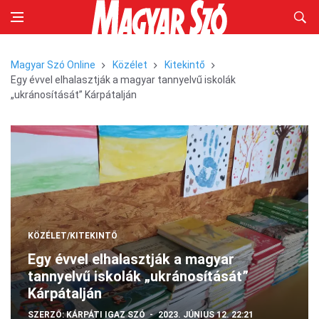
Magyar Szó Online
Közélet
Kitekintő
Egy évvel elhalasztják a magyar tannyelvű iskolák
„ukránosítását” Kárpátalján
KÖZÉLET/KITEKINTŐ
Egy évvel elhalasztják a magyar
tannyelvű iskolák „ukránosítását”
Kárpátalján
SZERZŐ:
KÁRPÁTI IGAZ SZÓ
2023. JÚNIUS 12. 22:21