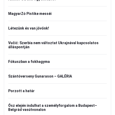
MagyarZó Pistike messéi
Létezünk és van jövőnk!
Vučić: Szerbia nem változtat Ukrajnával kapcsolatos
álláspontján
Fókuszban a fokhagyma
Szántóverseny Gunarason – GALÉRIA
Porzott a határ
Ősz elején indulhat a személyforgalom a Budapest–
Belgrád vasútvonalon