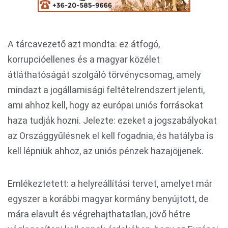
A tárcavezető azt mondta: ez átfogó,
korrupcióellenes és a magyar közélet
átláthatóságát szolgáló törvénycsomag, amely
mindazt a jogállamisági feltételrendszert jelenti,
ami ahhoz kell, hogy az európai uniós forrásokat
haza tudják hozni. Jelezte: ezeket a jogszabályokat
az Országgyűlésnek el kell fogadnia, és hatályba is
kell lépniük ahhoz, az uniós pénzek hazajöjjenek.
Emlékeztetett: a helyreállítási tervet, amelyet már
egyszer a korábbi magyar kormány benyújtott, de
mára elavult és végrehajthatatlan, jövő hétre