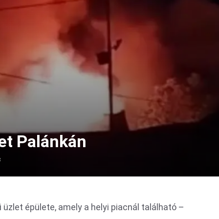
let Palánkán
8
i üzlet épülete, amely a helyi piacnál található –