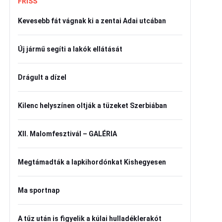
FRISS
Kevesebb fát vágnak ki a zentai Adai utcában
Új jármű segíti a lakók ellátását
Drágult a dízel
Kilenc helyszínen oltják a tüzeket Szerbiában
XII. Malomfesztivál – GALÉRIA
Megtámadták a lapkihordónkat Kishegyesen
Ma sportnap
A tűz után is figyelik a kúlai hulladéklerakót