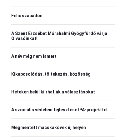
Felix szabadon
A Szent Erzsébet Mórahalmi Gyógyfürdő várja
Olvasóinkat!
A név még nem ismert
Kikapcsolódás, töltekezés, közösség
Heteken belül kiírhatják a választásokat
A szociális védelem fejlesztése IPA-projekttel
Megmentett macskakövek új helyen