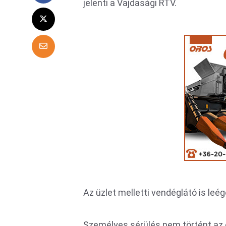
jelenti a Vajdasági RTV.
Az üzlet melletti vendéglátó is leé
Személyes sérülés nem történt az 