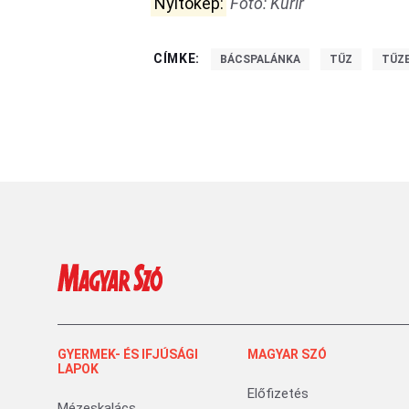
Nyitókép:
Fotó: Kurir
CÍMKE:
BÁCSPALÁNKA
TŰZ
TŰZ
GYERMEK- ÉS IFJÚSÁGI
MAGYAR SZÓ
LAPOK
Előfizetés
Mézeskalács