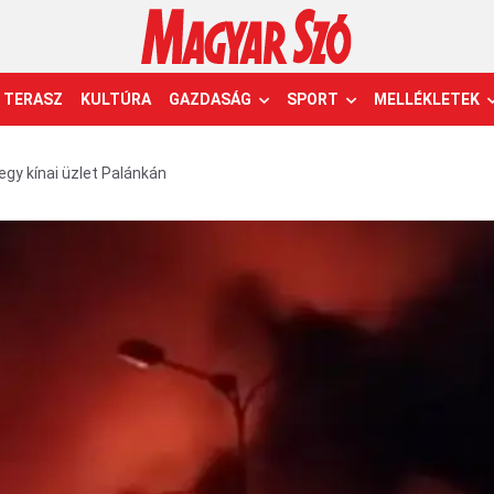
TERASZ
KULTÚRA
GAZDASÁG
SPORT
MELLÉKLETEK
egy kínai üzlet Palánkán