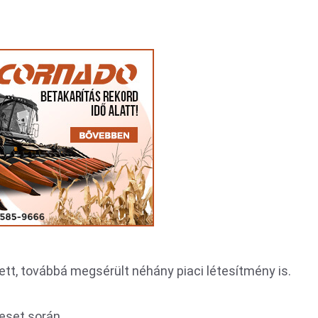
gett, továbbá megsérült néhány piaci létesítmény is.
eset során.