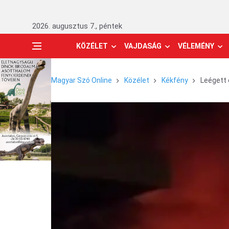
2026. augusztus 7., péntek
KÖZÉLET
VAJDASÁG
VÉLEMÉNY
Magyar Szó Online
Közélet
Kékfény
Leégett 