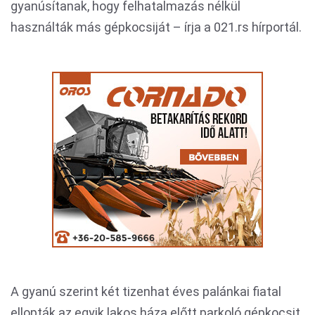
gyanúsítanak, hogy felhatalmazás nélkül
használták más gépkocsiját – írja a 021.rs hírportál.
A gyanú szerint két tizenhat éves palánkai fiatal
ellopták az egyik lakos háza előtt parkoló gépkocsit,