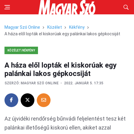
Magyar Szó Online
Közélet
Kékfény
A háza elől lopták el kiskorúak egy palánkai lakos gépkocsiját
KÖZÉLET/KÉKFÉNY
A háza elől lopták el kiskorúak egy
palánkai lakos gépkocsiját
SZERZŐ:
MAGYAR SZÓ ONLINE
2022. JANUÁR 5. 17:35
Az újvidéki rendőrség bűnvádi feljelentést tesz két
palánkai illetőségű kiskorú ellen, akiket azzal