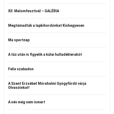
XII. Malomfesztivál – GALÉRIA
Megtámadták a lapkihordónkat Kishegyesen
Ma sportnap
A tűz után is figyelik a kúlai hulladéklerakót
Felix szabadon
A Szent Erzsébet Mórahalmi Gyógyfürdő várja
Olvasóinkat!
A név még nem ismert