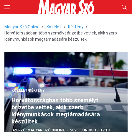
Magyar Szó Online
Közélet
Kékfény
Horvátországban több személyt őrizetbe vettek, akik szerb
idénymunkások megtámadására készültek
KÖZÉLET/KÉKFÉNY
Horvátországban több személyt
őrizetbe vettek, akik szerb
idénymunkások megtámadására
készültek
SZERZŐ:
MAGYAR SZÓ ONLINE
2026. JÚNIUS 13. 17:10