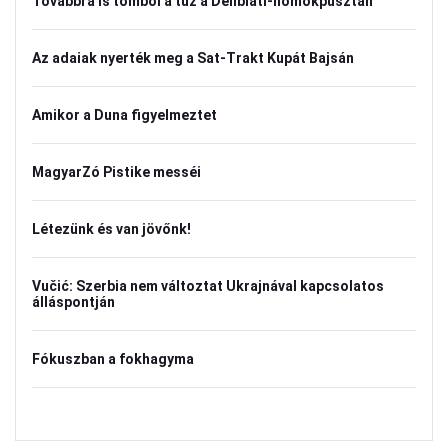
Továbbra is tombol a tűz a Delibláti-homokpusztán
Az adaiak nyerték meg a Sat-Trakt Kupát Bajsán
Amikor a Duna figyelmeztet
MagyarZó Pistike messéi
Létezünk és van jövőnk!
Vučić: Szerbia nem változtat Ukrajnával kapcsolatos
álláspontján
Fókuszban a fokhagyma