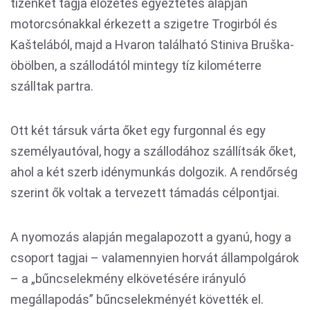
tizenkét tagja előzetes egyeztetés alapján
motorcsónakkal érkezett a szigetre Trogirból és
Kaštelából, majd a Hvaron található Stiniva Bruška-
öbölben, a szállodától mintegy tíz kilométerre
szálltak partra.
Ott két társuk várta őket egy furgonnal és egy
személyautóval, hogy a szállodához szállítsák őket,
ahol a két szerb idénymunkás dolgozik. A rendőrség
szerint ők voltak a tervezett támadás célpontjai.
A nyomozás alapján megalapozott a gyanú, hogy a
csoport tagjai – valamennyien horvát állampolgárok
– a „bűncselekmény elkövetésére irányuló
megállapodás” bűncselekményét követték el.