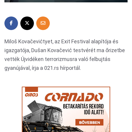
Miloš Kovačevićtyet, az Exit Festival alapítója és
igazgatója, Dušan Kovačević testvérét ma őrizetbe
vették Újvidéken terrorizmusra való felbujtás
gyanújával, írja a 021.rs hírportál.