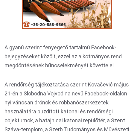
A gyanú szerint fenyegető tartalmú Facebook-
bejegyzéseket közölt, ezzel az alkotmányos rend
megdöntésének bűncselekményét követte el.
A rendőrség tájékoztatása szerint Kovačević május
21-én a Slobodna Vojvodina nevű Facebook-oldalon
nyilvánosan drónok és robbanószerkezetek
használatára buzdított katonai és rendőrségi
objektumok, a batajnicai katonai repülőtér, a Szent
Száva-templom, a Szerb Tudományos és Művészeti