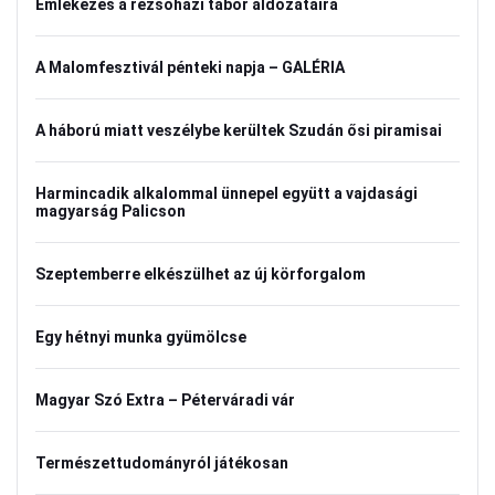
Emlékezés a rezsőházi tábor áldozataira
A Malomfesztivál pénteki napja – GALÉRIA
A háború miatt veszélybe kerültek Szudán ősi piramisai
Harmincadik alkalommal ünnepel együtt a vajdasági
magyarság Palicson
Szeptemberre elkészülhet az új körforgalom
Egy hétnyi munka gyümölcse
Magyar Szó Extra – Péterváradi vár
Természettudományról játékosan