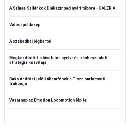
A Színes Szilánkok Diákszínpad nyári tábora - GALÉRIA
Valódi példakép
A szabadkai jégkartell
Megkezdődött a hivatalos nyelv- és íráshasználati
stratégia közvitája
Baka Andrást jelöli államfőnek a Tisza parlamenti
frakciója
Vasárnap az Emotion Locomotion lép fel