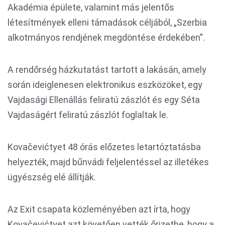
Akadémia épülete, valamint más jelentős
létesítmények elleni támadások céljából, „Szerbia
alkotmányos rendjének megdöntése érdekében”.
A rendőrség házkutatást tartott a lakásán, amely
során ideiglenesen elektronikus eszközöket, egy
Vajdasági Ellenállás feliratú zászlót és egy Séta
Vajdaságért feliratú zászlót foglaltak le.
Kovačevićtyet 48 órás előzetes letartóztatásba
helyezték, majd bűnvádi feljelentéssel az illetékes
ügyészség elé állítják.
Az Exit csapata közleményében azt írta, hogy
Kovačevićtyet azt követően vették őrizetbe, hogy a