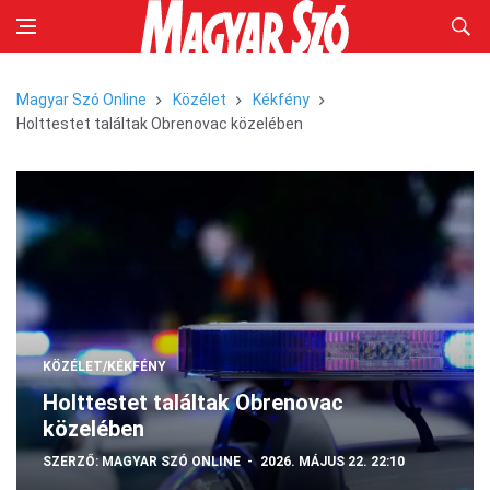
Magyar Szó Online
Közélet
Kékfény
Holttestet találtak Obrenovac közelében
KÖZÉLET/KÉKFÉNY
Holttestet találtak Obrenovac
közelében
SZERZŐ:
MAGYAR SZÓ ONLINE
2026. MÁJUS 22. 22:10