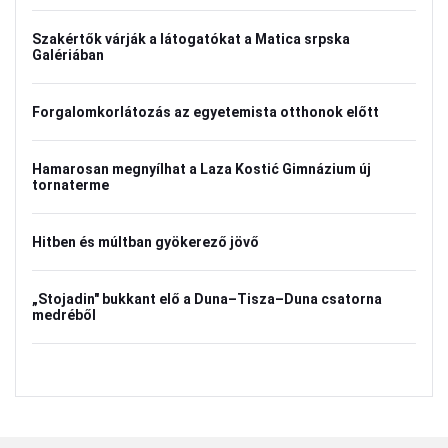
Szakértők várják a látogatókat a Matica srpska
Galériában
Forgalomkorlátozás az egyetemista otthonok előtt
Hamarosan megnyílhat a Laza Kostić Gimnázium új
tornaterme
Hitben és múltban gyökerező jövő
„Stojadin" bukkant elő a Duna–Tisza–Duna csatorna
medréből