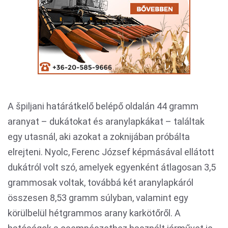
A špiljani határátkelő belépő oldalán 44 gramm
aranyat – dukátokat és aranylapkákat – találtak
egy utasnál, aki azokat a zoknijában próbálta
elrejteni. Nyolc, Ferenc József képmásával ellátott
dukátról volt szó, amelyek egyenként átlagosan 3,5
grammosak voltak, továbbá két aranylapkáról
összesen 8,53 gramm súlyban, valamint egy
körülbelül hétgrammos arany karkötőről. A