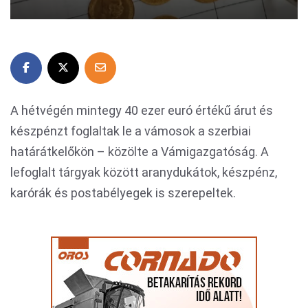
A hétvégén mintegy 40 ezer euró értékű árut és
készpénzt foglaltak le a vámosok a szerbiai
határátkelőkön – közölte a Vámigazgatóság. A
lefoglalt tárgyak között aranydukátok, készpénz,
karórák és postabélyegek is szerepeltek.