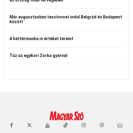
az ország több térségében
Már augusztusban tesztvonat indul Belgrád és Budapest
között
A háttérmunka is értéket teremt
Tűz az egykori Zorka gyárnál