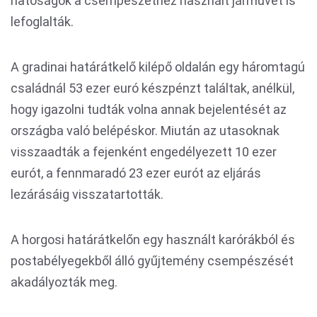
hatóságok a csempészethez használt járművet is
lefoglalták.
A gradinai határátkelő kilépő oldalán egy háromtagú
családnál 53 ezer euró készpénzt találtak, anélkül,
hogy igazolni tudták volna annak bejelentését az
országba való belépéskor. Miután az utasoknak
visszaadták a fejenként engedélyezett 10 ezer
eurót, a fennmaradó 23 ezer eurót az eljárás
lezárásáig visszatartották.
A horgosi határátkelőn egy használt karórákból és
postabélyegekből álló gyűjtemény csempészését
akadályozták meg.