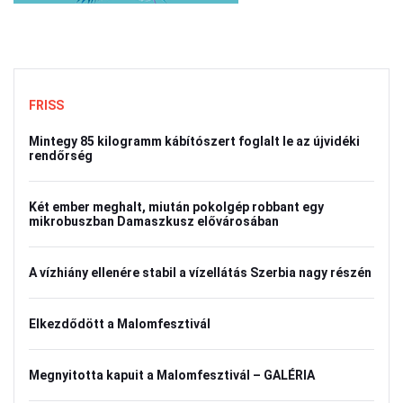
FRISS
Mintegy 85 kilogramm kábítószert foglalt le az újvidéki
rendőrség
Két ember meghalt, miután pokolgép robbant egy
mikrobuszban Damaszkusz elővárosában
A vízhiány ellenére stabil a vízellátás Szerbia nagy részén
Elkezdődött a Malomfesztivál
Megnyitotta kapuit a Malomfesztivál – GALÉRIA