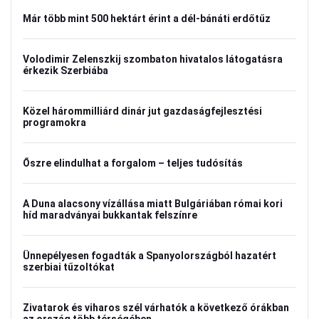
Már több mint 500 hektárt érint a dél-bánáti erdőtűz
Volodimir Zelenszkij szombaton hivatalos látogatásra
érkezik Szerbiába
Közel hárommilliárd dinár jut gazdaságfejlesztési
programokra
Őszre elindulhat a forgalom – teljes tudósítás
A Duna alacsony vízállása miatt Bulgáriában római kori
híd maradványai bukkantak felszínre
Ünnepélyesen fogadták a Spanyolországból hazatért
szerbiai tűzoltókat
Zivatarok és viharos szél várhatók a következő órákban