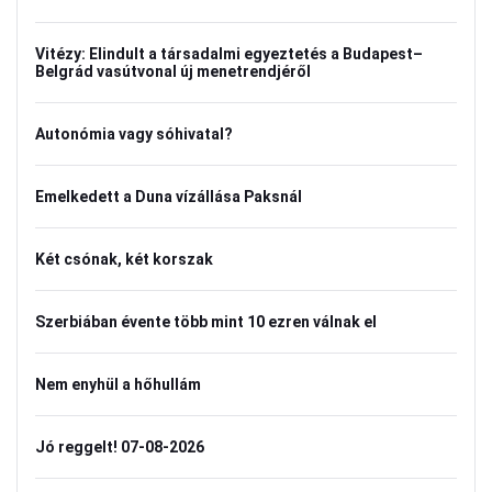
Vitézy: Elindult a társadalmi egyeztetés a Budapest–
Belgrád vasútvonal új menetrendjéről
Autonómia vagy sóhivatal?
Emelkedett a Duna vízállása Paksnál
Két csónak, két korszak
Szerbiában évente több mint 10 ezren válnak el
Nem enyhül a hőhullám
Jó reggelt! 07-08-2026