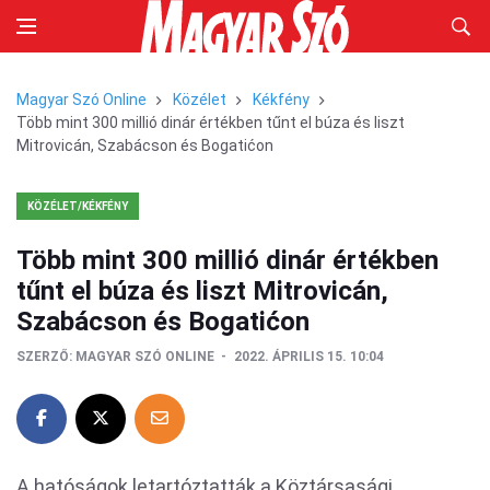
Magyar Szó Online
Közélet
Kékfény
Több mint 300 millió dinár értékben tűnt el búza és liszt
Mitrovicán, Szabácson és Bogatićon
KÖZÉLET/KÉKFÉNY
Több mint 300 millió dinár értékben
tűnt el búza és liszt Mitrovicán,
Szabácson és Bogatićon
SZERZŐ:
MAGYAR SZÓ ONLINE
2022. ÁPRILIS 15. 10:04
A hatóságok letartóztatták a Köztársasági