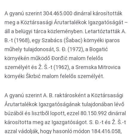
A gyanú szerint 304.465.000 dinárral károsították
meg a Köztársasági Árutartalékok Igazgatóságát –
áll a belügyi tárca közleményben. Letartóztatták A.
B.-t (1968), egy Szabács (Šabac) környéki iparos
műhely tulajdonosát, S. Đ. (1972), a Bogatić
környékén működő Đorđić malom felelős
személyét és Ž. Š.-t (1962), a Sremska Mitrovica
környéki Škrbić malom felelős személyét.
A gyanú szerint A. B. raktárosként a Köztársasági
Árutartalékok Igazgatóságának tulajdonában lévő
búzából és lisztből lopott, ezzel 80.150.992 dinárral
károsította meg az Igazgatóságot. S. Đ.-t és Ž. Š.-t
azzal vádolják, hogy hasonló módon 184.416.058,