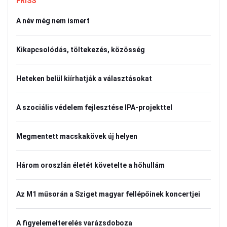
FRISS
A név még nem ismert
Kikapcsolódás, töltekezés, közösség
Heteken belül kiírhatják a választásokat
A szociális védelem fejlesztése IPA-projekttel
Megmentett macskakövek új helyen
Három oroszlán életét követelte a hőhullám
Az M1 műsorán a Sziget magyar fellépőinek koncertjei
A figyelemelterelés varázsdoboza