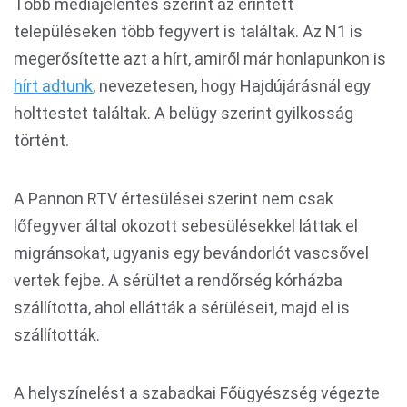
Több médiajelentés szerint az érintett
településeken több fegyvert is találtak. Az N1 is
megerősítette azt a hírt, amiről már honlapunkon is
hírt adtunk
, nevezetesen, hogy Hajdújárásnál egy
holttestet találtak. A belügy szerint gyilkosság
történt.
A Pannon RTV értesülései szerint nem csak
lőfegyver által okozott sebesülésekkel láttak el
migránsokat, ugyanis egy bevándorlót vascsővel
vertek fejbe. A sérültet a rendőrség kórházba
szállította, ahol ellátták a sérüléseit, majd el is
szállították.
A helyszínelést a szabadkai Főügyészség végezte