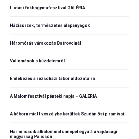
Ludasi fokhagymafesztival GALÉRIA
Házias ízek, természetes alapanyagok
Háromórás várakozás Batrovcinál
Vallomások a küzdelemről
Emlékezés a rezsőházi tábor áldozataira
A Malomfesztivál pénteki napja – GALÉRIA
A háború miatt veszélybe kerültek Szudán ősi piramisai
Harmincadik alkalommal ünnepel együtt a vajdasági
magyarság Palicson