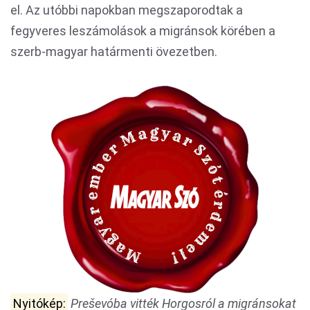
el. Az utóbbi napokban megszaporodtak a
fegyveres leszámolások a migránsok körében a
szerb-magyar határmenti övezetben.
Nyitókép:
Preševóba vitték Horgosról a migránsokat