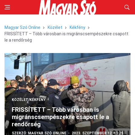
Magyar Szó Online
Közélet
Kékfény
FRISSÍTETT – Több városban is migránscsempészekre csapott
le a rendőrség
KÖZÉLET/KÉKFÉNY
FRISSÍTETT – Több városban is
migránscsempészekre csapott le a
rendőrség
SZERZŐ:
MAGYAR SZÓ ONLINE
2023. SZEPTEMBER 12. 11:25