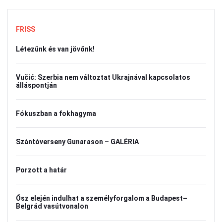
FRISS
Létezünk és van jövőnk!
Vučić: Szerbia nem változtat Ukrajnával kapcsolatos
álláspontján
Fókuszban a fokhagyma
Szántóverseny Gunarason – GALÉRIA
Porzott a határ
Ősz elején indulhat a személyforgalom a Budapest–
Belgrád vasútvonalon