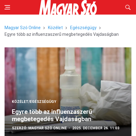
Magyar Szó Online
Közélet
Egészségügy
Egyre több az influenzaszerű megbetegedés Vajdaságban
KÖZÉLET/EGÉSZSÉGÜGY
Egyre több az influenzaszerű
megbetegedés Vajdaságban
SZERZŐ:
MAGYAR SZÓ ONLINE
2025. DECEMBER 26. 11:03