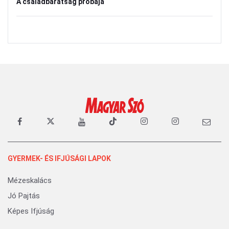
A családbarátság próbája
GYERMEK- ÉS IFJÚSÁGI LAPOK
Mézeskalács
Jó Pajtás
Képes Ifjúság