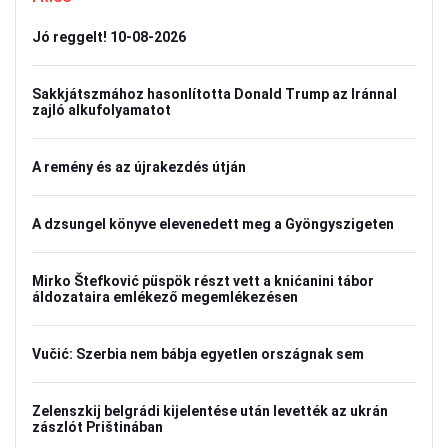
Jó reggelt! 10-08-2026
Sakkjátszmához hasonlította Donald Trump az Iránnal
zajló alkufolyamatot
A remény és az újrakezdés útján
A dzsungel könyve elevenedett meg a Gyöngyszigeten
Mirko Štefković püspök részt vett a knićanini tábor
áldozataira emlékező megemlékezésen
Vučić: Szerbia nem bábja egyetlen országnak sem
Zelenszkij belgrádi kijelentése után levették az ukrán
zászlót Prištinában