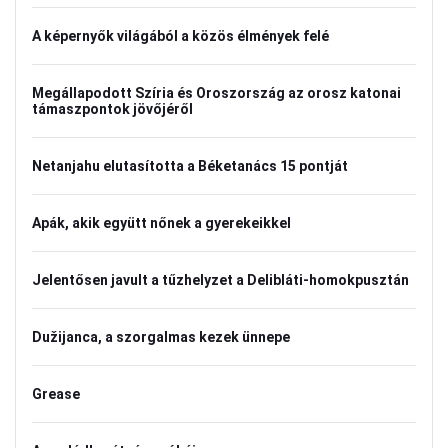
A képernyők világából a közös élmények felé
Megállapodott Szíria és Oroszország az orosz katonai
támaszpontok jövőjéről
Netanjahu elutasította a Béketanács 15 pontját
Apák, akik együtt nőnek a gyerekeikkel
Jelentősen javult a tűzhelyzet a Delibláti-homokpusztán
Dužijanca, a szorgalmas kezek ünnepe
Grease