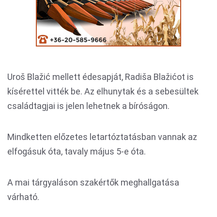
Uroš Blažić mellett édesapját, Radiša Blažićot is
kísérettel vitték be. Az elhunytak és a sebesültek
családtagjai is jelen lehetnek a bíróságon.
Mindketten előzetes letartóztatásban vannak az
elfogásuk óta, tavaly május 5-e óta.
A mai tárgyaláson szakértők meghallgatása
várható.