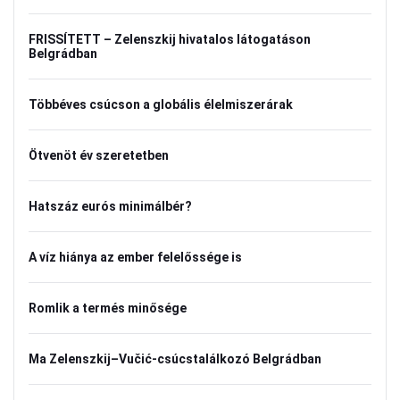
FRISSÍTETT – Zelenszkij hivatalos látogatáson
Belgrádban
Többéves csúcson a globális élelmiszerárak
Ötvenöt év szeretetben
Hatszáz eurós minimálbér?
A víz hiánya az ember felelőssége is
Romlik a termés minősége
Ma Zelenszkij–Vučić-csúcstalálkozó Belgrádban