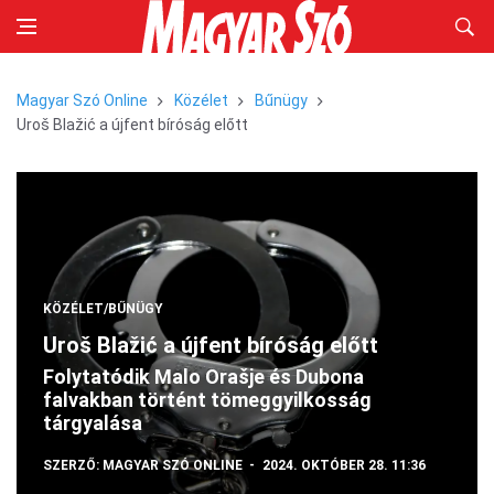
Magyar Szó Online
Közélet
Bűnügy
Uroš Blažić a újfent bíróság előtt
KÖZÉLET/BŰNÜGY
Uroš Blažić a újfent bíróság előtt
Folytatódik Malo Orašje és Dubona
falvakban történt tömeggyilkosság
tárgyalása
SZERZŐ:
MAGYAR SZÓ ONLINE
2024. OKTÓBER 28. 11:36