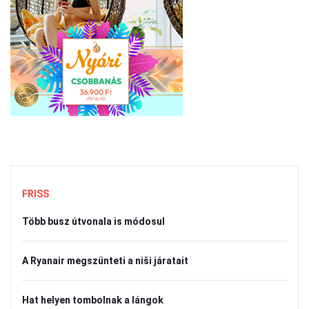
FRISS
Több busz útvonala is módosul
A Ryanair megszünteti a niši járatait
Hat helyen tombolnak a lángok