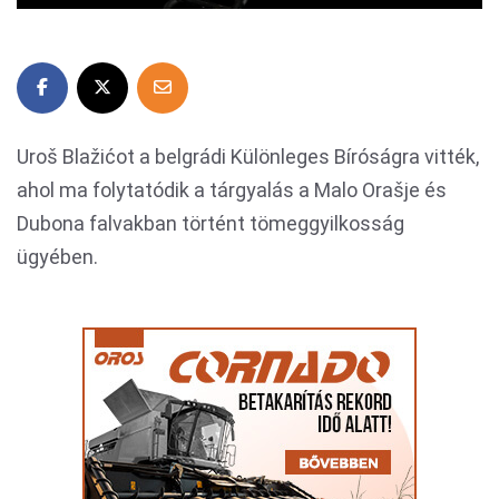
Uroš Blažićot a belgrádi Különleges Bíróságra vitték,
ahol ma folytatódik a tárgyalás a Malo Orašje és
Dubona falvakban történt tömeggyilkosság
ügyében.