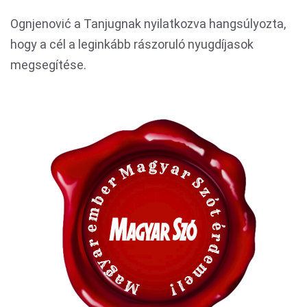
Ognjenović a Tanjugnak nyilatkozva hangsúlyozta,
hogy a cél a leginkább rászoruló nyugdíjasok
megsegítése.