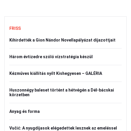
FRISS
Kihirdették a Gion Nándor Novellapályázat díjazottjait
Három évtizedre szóló vízstratégia készül
Kézműves kiállítás nyílt Kishegyesen – GALÉRIA
Huszonnégy baleset történt a hétvégén a Dél-bácskai
körzetben
Anyag és forma
Vučić: A nyugdíjasok elégedettek lesznek az emeléssel