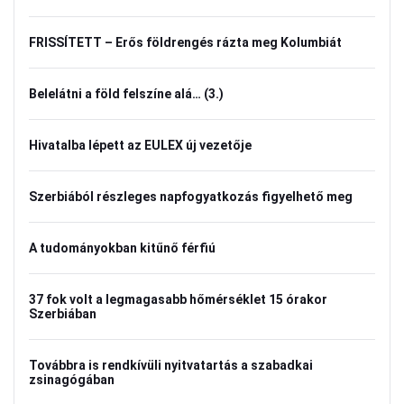
FRISSÍTETT – Erős földrengés rázta meg Kolumbiát
Belelátni a föld felszíne alá… (3.)
Hivatalba lépett az EULEX új vezetője
Szerbiából részleges napfogyatkozás figyelhető meg
A tudományokban kitűnő férfiú
37 fok volt a legmagasabb hőmérséklet 15 órakor
Szerbiában
Továbbra is rendkívüli nyitvatartás a szabadkai
zsinagógában