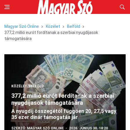
Magyar Szó Online
Közélet
Belföld
377,2 millió eurót fordítanak a szerbiai nyugdíjasok
támogatására
KÖZÉLET/BELFÖLD
377,2 millió eurót fordítanak a szerbiai
nyugdíjasok támogatására
A nyugdíj összegétől függően 20, 27,5 vagy
35 ezer dinár támogatás jár
SZERZŐ:
MAGYAR SZÓ ONLINE
2026. JÚNIUS 30. 18:20