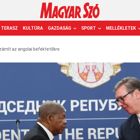
TERASZ
KULTÚRA
GAZDASÁG
SPORT
MELLÉKLETEK
zámít az angolai befektetőkre