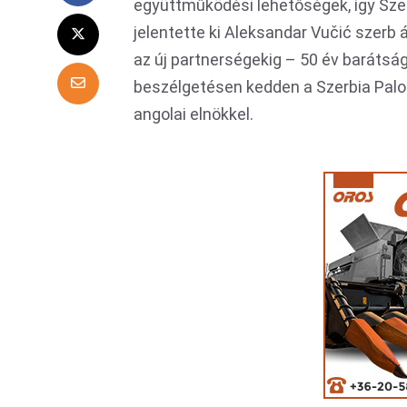
együttműködési lehetőségek, így Sze
jelentette ki Aleksandar Vučić szerb á
az új partnerségekig – 50 év baráts
beszélgetésen kedden a Szerbia Palo
angolai elnökkel.