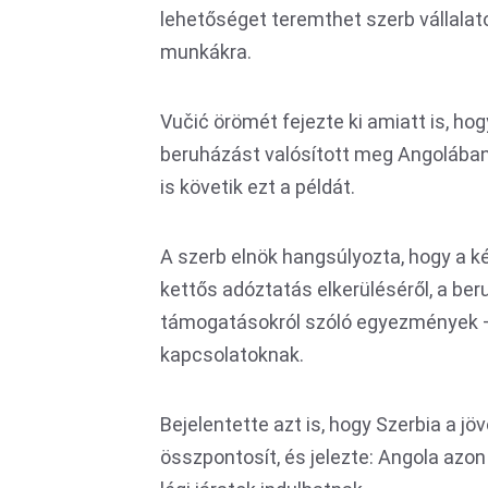
lehetőséget teremthet szerb vállalat
munkákra.
Vučić örömét fejezte ki amiatt is, hog
beruházást valósított meg Angolában,
is követik ezt a példát.
A szerb elnök hangsúlyozta, hogy a k
kettős adóztatás elkerüléséről, a be
támogatásokról szóló egyezmények – 
kapcsolatoknak.
Bejelentette azt is, hogy Szerbia a jö
összpontosít, és jelezte: Angola azon