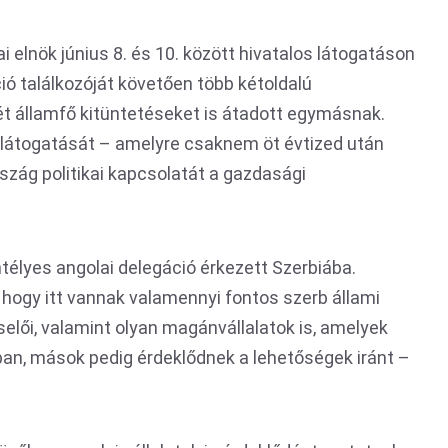
 elnök június 8. és 10. között hivatalos látogatáson
ió találkozóját követően több kétoldalú
ét államfő kitüntetéseket is átadott egymásnak.
 látogatását – amelyre csaknem öt évtized után
rszág politikai kapcsolatát a gazdasági
ntélyes angolai delegáció érkezett Szerbiába.
hogy itt vannak valamennyi fontos szerb állami
elői, valamint olyan magánvállalatok is, amelyek
an, mások pedig érdeklődnek a lehetőségek iránt –