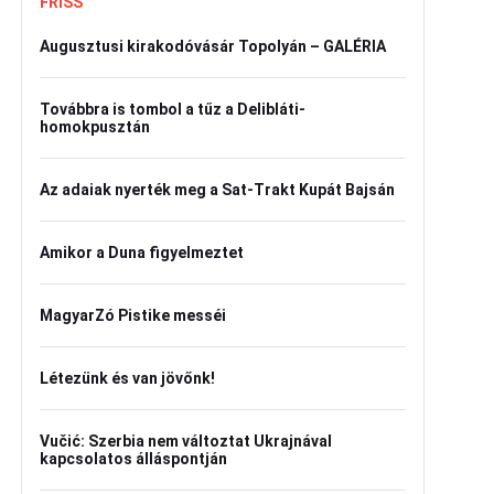
FRISS
Augusztusi kirakodóvásár Topolyán – GALÉRIA
Továbbra is tombol a tűz a Delibláti-
homokpusztán
Az adaiak nyerték meg a Sat-Trakt Kupát Bajsán
Amikor a Duna figyelmeztet
MagyarZó Pistike messéi
Létezünk és van jövőnk!
Vučić: Szerbia nem változtat Ukrajnával
kapcsolatos álláspontján