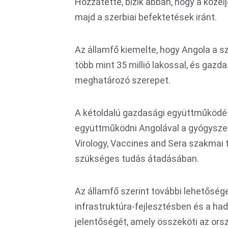
Hozzátette, bízik abban, hogy a közel
majd a szerbiai befektetések iránt.
Az államfő kiemelte, hogy Angola a s
több mint 35 millió lakossal, és gazda
meghatározó szerepet.
A kétoldalú gazdasági együttműködés 
együttműködni Angolával a gyógyszerip
Virology, Vaccines and Sera szakmai
szükséges tudás átadásában.
Az államfő szerint további lehetősége
infrastruktúra-fejlesztésben és a hadi
jelentőségét, amely összeköti az ors