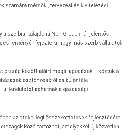
ok számára mérnöki, tervezési és kivitelezési
y a szerbiai tulajdonú Nelt Group már jelentős
 és reményét fejezte ki, hogy más szerb vállalatok
ét ország között aláírt megállapodások – köztük a
ruházások ösztönzéséről és különféle
új lendületet adhatnak a gazdasági
vőben az afrikai légi összeköttetések fejlesztésére
 országok közé tartozhat, amelyekkel új közvetlen