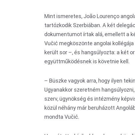
Mint ismeretes, João Lourenço angolai
tartózkodik Szerbiában. A két delegác
dokumentumot írtak alá, emellett a k
Vučić megköszönte angolai kollégája
került sor –, és hangsúlyozta: a két o
együttműködésnek is követnie kell.
– Büszke vagyok arra, hogy ilyen teki
Ugyanakkor szeretném hangsúlyozni, 
szerv, ügynökség és intézmény képvis
közül néhány már beruházott Angoláb
mondta Vučić.