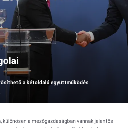
golai
erősíthető a kétoldalú együttműködés
4
en, különösen a mezőgazdaságban vannak jelentős