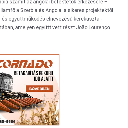
rbia számít az angolai befektetők érkezésére –
llamfő a Szerbia és Angola: a sikeres projektektől
ág és együttműködés elnevezésű kerekasztal-
tában, amelyen együtt vett részt João Lourenço