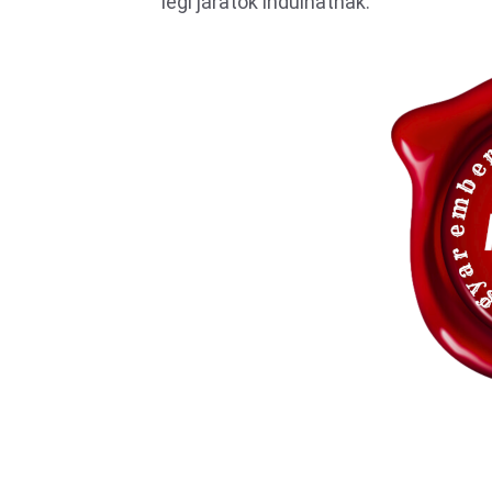
légi járatok indulhatnak.