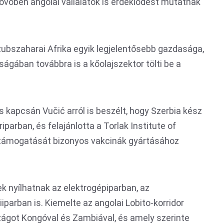
jövőben angolai vállalatok is érdeklődést mutatnak
zubszaharai Afrika egyik legjelentősebb gazdasága,
ságában továbbra is a kőolajszektor tölti be a
kapcsán Vučić arról is beszélt, hogy Szerbia kész
arban, és felajánlotta a Torlak Institute of
 támogatását bizonyos vakcinák gyártásához
k nyílhatnak az elektrogépiparban, az
iparban is. Kiemelte az angolai Lobito-korridor
zágot Kongóval és Zambiával, és amely szerinte