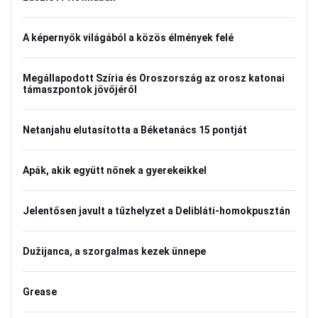
A képernyők világából a közös élmények felé
Megállapodott Szíria és Oroszország az orosz katonai
támaszpontok jövőjéről
Netanjahu elutasította a Béketanács 15 pontját
Apák, akik együtt nőnek a gyerekeikkel
Jelentősen javult a tűzhelyzet a Delibláti-homokpusztán
Dužijanca, a szorgalmas kezek ünnepe
Grease