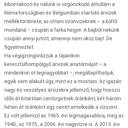
kibontakozó és nálunk is virgonckodó árhullám a
Németországban és Belgiumban startoló árvizek
melléktörténete, az ottani özönvizeknek – a költő
mondaná – csupán a farka hegye. A bajból nekünk
csupán annyi jutott, amennyi nem okoz bajt. De
figyelmeztet.
Ha végigzongorázzuk a tájainkon
keresztülhömpölgyő árvizek anatómiáját – a
mindenkori öt legnagyobbat –, megállapíthatjuk,
egyik sem alakult úgy, mint ez a mostani. Az igazán
nagy és veszélyes árvizekre jellemző, hogy hosszú
időn át kitartóan centizgetnek óránként, két-három
héten át óránként egy centit emelkedik a vízszint.
Ez volt jellemző az 1965. évi legmagasabbra, meg az
1940., az 1975., a 2006. évi nagyvízre is. A 2013. évi