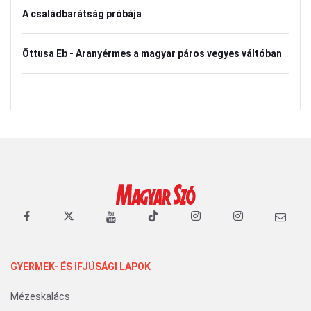
A családbarátság próbája
Öttusa Eb - Aranyérmes a magyar páros vegyes váltóban
GYERMEK- ÉS IFJÚSÁGI LAPOK
Mézeskalács