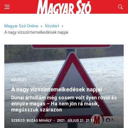
Magyar Szó Online
Közélet
A nagy vízszintemelkedések napjai
KÖZÉLET
A nagy vízszintemelkedések napjai
Dunai árhullám még sosem volt ilyen rövid és
ennyire magas – Ha nem jön rá másik,
megússzuk szárazon
SZERZŐ:
BUZÁS MIHÁLY
2021. JÚLIUS 21. 21:11