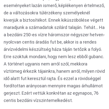
eseményeket lazán ismerő, képlékenyen értelmező,
de a változásokra túlérzékeny személyeknél
kiverjük a biztosítékot. Ennek kiküszöbölése végett
maradjunk a számadatok szilárd talaján. Tehát... Ha
a bezdáni 250-es vízre háromszor-négyszer hetven-
nyolcvan centis áradás fut be, akkor is a rendes
árvízvédelmi készültség háza táján tetőzik a folyó.
Erre szoktuk mondani, hogy nem lesz ebből gubanc.
A történet ugyanis nem arról szól, mekkora
víztömeg érkezik tájainkra, hanem arról, milyen rövid
idő alatt fut keresztül rajta. És ezzel a rövidséggel
fordítottan arányosan mennyire magas árhullámot
gerjeszt. Ezért vettük konkrétan az egynapos, 76
centis bezdáni vízszintemelkedést.