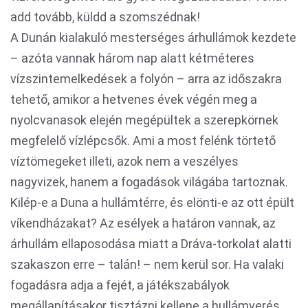
add tovább, küldd a szomszédnak!
A Dunán kialakuló mesterséges árhullámok kezdete
– azóta vannak három nap alatt kétméteres
vízszintemelkedések a folyón – arra az időszakra
tehető, amikor a hetvenes évek végén meg a
nyolcvanasok elején megépültek a szerepkörnek
megfelelő vízlépcsők. Ami a most felénk törtető
víztömegeket illeti, azok nem a veszélyes
nagyvizek, hanem a fogadások világába tartoznak.
Kilép-e a Duna a hullámtérre, és elönti-e az ott épült
víkendházakat? Az esélyek a határon vannak, az
árhullám ellaposodása miatt a Dráva-torkolat alatti
szakaszon erre – talán! – nem kerül sor. Ha valaki
fogadásra adja a fejét, a játékszabályok
megállapításakor tisztázni kellene a hullámverés