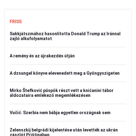
FRISS
Sakkjátszmához hasonlította Donald Trump az Iránnal
zajló alkufolyamatot
A remény és az újrakezdés útján
A dzsungel könyve elevenedett meg a Gyöngyszigeten
Mirko Štefković püspök részt vett a knićanini tábor
áldozataira emlékező megemlékezésen
Vučić: Szerbia nem bábja egyetlen országnak sem
Zelenszkij belgrádi kijelentése után levették az ukrán
zászlót Prištinában