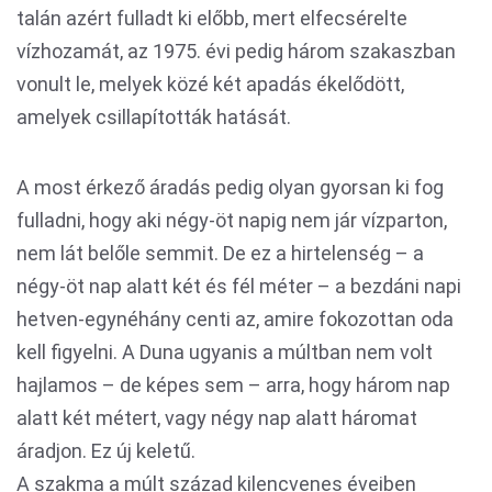
talán azért fulladt ki előbb, mert elfecsérelte
vízhozamát, az 1975. évi pedig három szakaszban
vonult le, melyek közé két apadás ékelődött,
amelyek csillapították hatását.
A most érkező áradás pedig olyan gyorsan ki fog
fulladni, hogy aki négy-öt napig nem jár vízparton,
nem lát belőle semmit. De ez a hirtelenség – a
négy-öt nap alatt két és fél méter – a bezdáni napi
hetven-egynéhány centi az, amire fokozottan oda
kell figyelni. A Duna ugyanis a múltban nem volt
hajlamos – de képes sem – arra, hogy három nap
alatt két métert, vagy négy nap alatt háromat
áradjon. Ez új keletű.
A szakma a múlt század kilencvenes éveiben