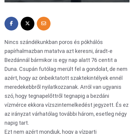
Nincs szándékunkban poros és pókhálós
papírhalmazban matatva azt keresni, áradt-e
Bezdánnál bármikor is egy nap alatt 76 centit a
Duna. Csupán futólag merült fel a gondolat, de nem
azért, hogy az önbeiktatott szaktekintélyek ennél
meredekebbről nyilatkozzanak. Arról van ugyanis
szó, hogy tegnapelőttről tegnapig a bezdáni
vízmérce ekkora vízszintemelkedést jegyzett. És ez
az irányzat várhatólag további három, esetleg négy
napig tart.
Ezt nem azért mondjuk, hogy a vízparti