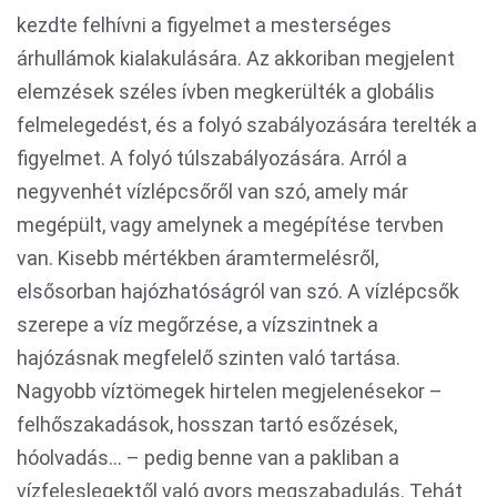
kezdte felhívni a figyelmet a mesterséges
árhullámok kialakulására. Az akkoriban megjelent
elemzések széles ívben megkerülték a globális
felmelegedést, és a folyó szabályozására terelték a
figyelmet. A folyó túlszabályozására. Arról a
negyvenhét vízlépcsőről van szó, amely már
megépült, vagy amelynek a megépítése tervben
van. Kisebb mértékben áramtermelésről,
elsősorban hajózhatóságról van szó. A vízlépcsők
szerepe a víz megőrzése, a vízszintnek a
hajózásnak megfelelő szinten való tartása.
Nagyobb víztömegek hirtelen megjelenésekor –
felhőszakadások, hosszan tartó esőzések,
hóolvadás... – pedig benne van a pakliban a
vízfeleslegektől való gyors megszabadulás. Tehát