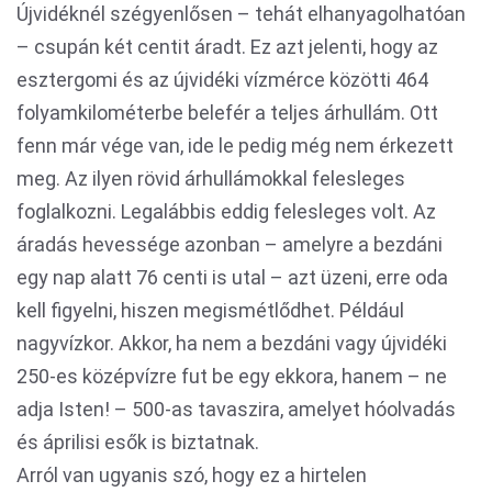
Újvidéknél szégyenlősen – tehát elhanyagolhatóan
– csupán két centit áradt. Ez azt jelenti, hogy az
esztergomi és az újvidéki vízmérce közötti 464
folyamkilométerbe belefér a teljes árhullám. Ott
fenn már vége van, ide le pedig még nem érkezett
meg. Az ilyen rövid árhullámokkal felesleges
foglalkozni. Legalábbis eddig felesleges volt. Az
áradás hevessége azonban – amelyre a bezdáni
egy nap alatt 76 centi is utal – azt üzeni, erre oda
kell figyelni, hiszen megismétlődhet. Például
nagyvízkor. Akkor, ha nem a bezdáni vagy újvidéki
250-es középvízre fut be egy ekkora, hanem – ne
adja Isten! – 500-as tavaszira, amelyet hóolvadás
és áprilisi esők is biztatnak.
Arról van ugyanis szó, hogy ez a hirtelen