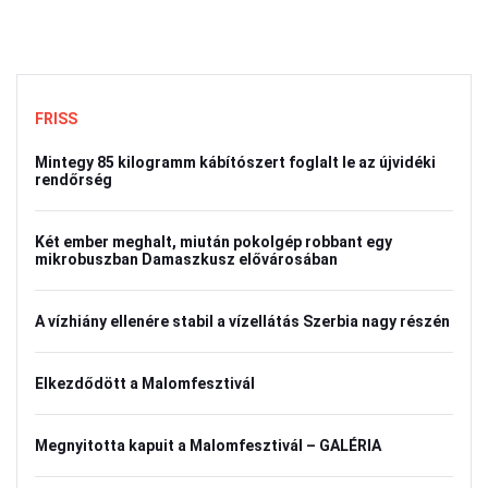
FRISS
Mintegy 85 kilogramm kábítószert foglalt le az újvidéki
rendőrség
Két ember meghalt, miután pokolgép robbant egy
mikrobuszban Damaszkusz elővárosában
A vízhiány ellenére stabil a vízellátás Szerbia nagy részén
Elkezdődött a Malomfesztivál
Megnyitotta kapuit a Malomfesztivál – GALÉRIA