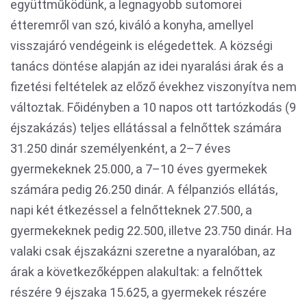
együttműködünk, a legnagyobb sutomorei
étteremről van szó, kiváló a konyha, amellyel
visszajáró vendégeink is elégedettek. A községi
tanács döntése alapján az idei nyaralási árak és a
fizetési feltételek az előző évekhez viszonyítva nem
változtak. Főidényben a 10 napos ott tartózkodás (9
éjszakázás) teljes ellátással a felnőttek számára
31.250 dinár személyenként, a 2–7 éves
gyermekeknek 25.000, a 7–10 éves gyermekek
számára pedig 26.250 dinár. A félpanziós ellátás,
napi két étkezéssel a felnőtteknek 27.500, a
gyermekeknek pedig 22.500, illetve 23.750 dinár. Ha
valaki csak éjszakázni szeretne a nyaralóban, az
árak a következőképpen alakultak: a felnőttek
részére 9 éjszaka 15.625, a gyermekek részére