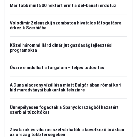
Már több mint 500 hektárt érint a dél-bánáti erdőtűz
Volodimir Zelenszkij szombaton hivatalos látogatásra
érkezik Szerbiába
Közel hárommilliárd dinár jut gazdaságfejlesztési
programokra
Őszre elindulhat a forgalom – teljes tudósítás
A Duna alacsony vízállása miatt Bulgáriában római kori
híd maradványai bukkantak felszínre
Ünnepélyesen fogadták a Spanyolországból hazatért
szerbiai tűzoltókat
Zivatarok és viharos szél várhatók a következő órákban
az ország több térségében