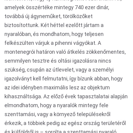
amelyek összértéke mintegy 740 ezer dinár,
továbbá új ágyneműket, törölközőket
biztosítottunk. Két héttel ezelőtt jártam a
nyaralóban, és mondhatom, hogy teljesen
felkészülten várjuk a pihenni vágyókat. A
montenegrói határon való átkelés zökkenőmentes,
semmilyen tesztre és oltási igazolásra nincs
szükség, csupán az útlevelet, vagy a személyi
igazolványt kell felmutatni, így bízunk abban, hogy
az idei idényben maximális lesz az objektum
kihasználtsága. Az előző évek tapasztalatai alapján
elmondhatom, hogy a nyaralók mintegy fele
szenttamási, vagy a környező településekről
érkezik, a többiek pedig az egész ország területéről
és külföldről is – sorolta a szenttamási nyaraló