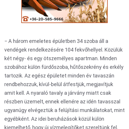
− A három emeletes épületben 34 szoba áll a
vendégek rendelkezésére 104 fekvőhellyel. Közülük
két négy- és egy ötszemélyes apartman. Minden
szobához külön fürdőszoba, hűtőszekrény és erkély
tartozik. Az egész épületet minden év tavaszán
rendbehozzuk, kívül-belül átfestjük, megjavítjuk
amit kell. A nyaraló tavaly a járvány miatt csak
részben üzemelt, ennek ellenére az idén tavasszal
ugyanúgy elvégeztük a felújítási munkálatokat, mint
egyébként. Az idei beruházások közül külön
kiemelhető, hogy új vízmelegítőket szereltünk fel,