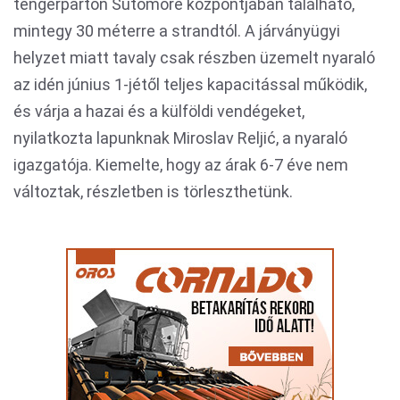
tengerparton Sutomore központjában található,
mintegy 30 méterre a strandtól. A járványügyi
helyzet miatt tavaly csak részben üzemelt nyaraló
az idén június 1-jétől teljes kapacitással működik,
és várja a hazai és a külföldi vendégeket,
nyilatkozta lapunknak Miroslav Reljić, a nyaraló
igazgatója. Kiemelte, hogy az árak 6-7 éve nem
változtak, részletben is törleszthetünk.