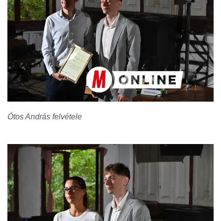
Ótos András felvétele