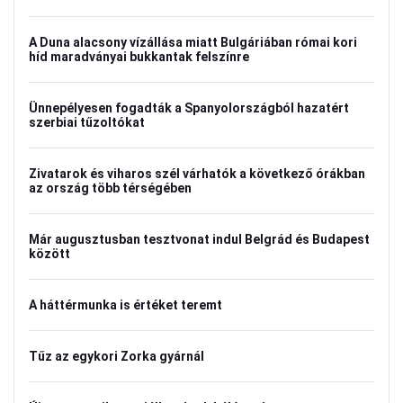
A Duna alacsony vízállása miatt Bulgáriában római kori
híd maradványai bukkantak felszínre
Ünnepélyesen fogadták a Spanyolországból hazatért
szerbiai tűzoltókat
Zivatarok és viharos szél várhatók a következő órákban
az ország több térségében
Már augusztusban tesztvonat indul Belgrád és Budapest
között
A háttérmunka is értéket teremt
Tűz az egykori Zorka gyárnál