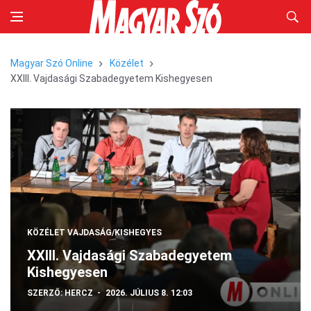
Magyar Szó Online
Közélet
XXIII. Vajdasági Szabadegyetem Kishegyesen
KÖZÉLET
VAJDASÁG/KISHEGYES
XXIII. Vajdasági Szabadegyetem
Kishegyesen
SZERZŐ:
HERCZ
2026. JÚLIUS 8. 12:03