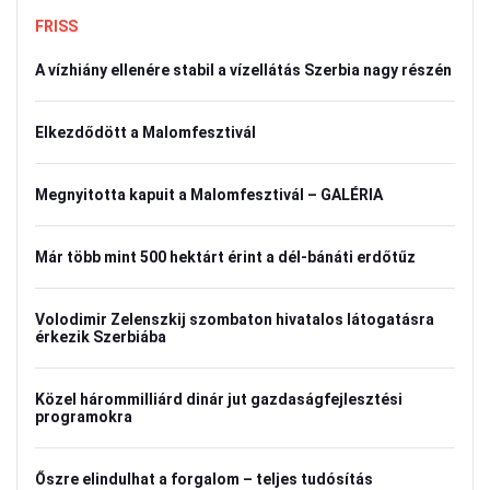
FRISS
A vízhiány ellenére stabil a vízellátás Szerbia nagy részén
Elkezdődött a Malomfesztivál
Megnyitotta kapuit a Malomfesztivál – GALÉRIA
Már több mint 500 hektárt érint a dél-bánáti erdőtűz
Volodimir Zelenszkij szombaton hivatalos látogatásra
érkezik Szerbiába
Közel hárommilliárd dinár jut gazdaságfejlesztési
programokra
Őszre elindulhat a forgalom – teljes tudósítás