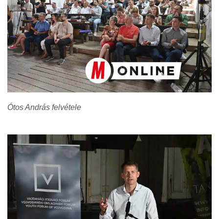
Ótos András felvétele