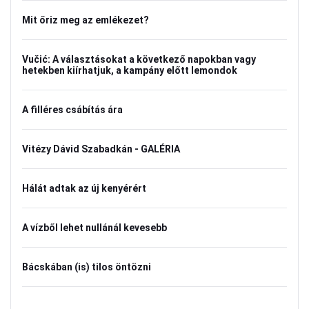
Mit őriz meg az emlékezet?
Vučić: A választásokat a következő napokban vagy
hetekben kiírhatjuk, a kampány előtt lemondok
A filléres csábítás ára
Vitézy Dávid Szabadkán - GALÉRIA
Hálát adtak az új kenyérért
A vízből lehet nullánál kevesebb
Bácskában (is) tilos öntözni