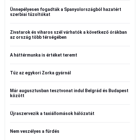
Ünnepélyesen fogadták a Spanyolországból hazatért
szerbiai tűzoltókat
Zivatarok és viharos szél várhatók a következő órákban
az ország több térségében
A háttérmunka is értéket teremt
Tűz az egykori Zorka gyárnál
Már augusztusban tesztvonat indul Belgrád és Budapest
között
Újraszervezik a taxiállomások hálózatát
Nem veszélyes a fürdés