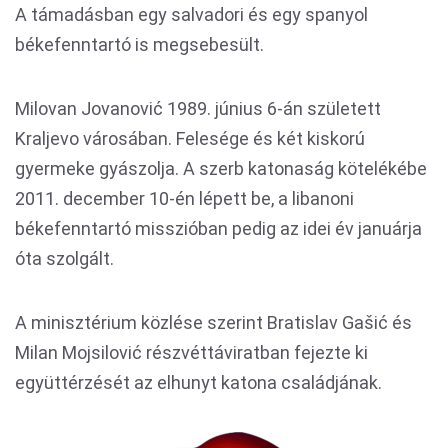
A támadásban egy salvadori és egy spanyol
békefenntartó is megsebesült.
Milovan Jovanović 1989. június 6-án született
Kraljevo városában. Felesége és két kiskorú
gyermeke gyászolja. A szerb katonaság kötelékébe
2011. december 10-én lépett be, a libanoni
békefenntartó misszióban pedig az idei év januárja
óta szolgált.
A minisztérium közlése szerint Bratislav Gašić és
Milan Mojsilović részvéttáviratban fejezte ki
együttérzését az elhunyt katona családjának.