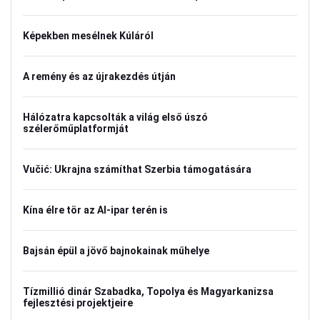
Képekben mesélnek Kúláról
A remény és az újrakezdés útján
Hálózatra kapcsolták a világ első úszó
szélerőműplatformját
Vučić: Ukrajna számíthat Szerbia támogatására
Kína élre tör az AI-ipar terén is
Bajsán épül a jövő bajnokainak műhelye
Tízmillió dinár Szabadka, Topolya és Magyarkanizsa
fejlesztési projektjeire