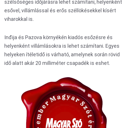
szélsőséges időjárásra lehet számítani, helyenként
esővel, villámlással és erős széllökésekkel kísért
viharokkal is.
Inđija és Pazova környékén kiadós esőzésre és
helyenként villámlásokra is lehet számítani. Egyes
helyeken ítéletidő is várható, amelynek során rövid
idő alatt akár 20 milliméter csapadék is eshet.