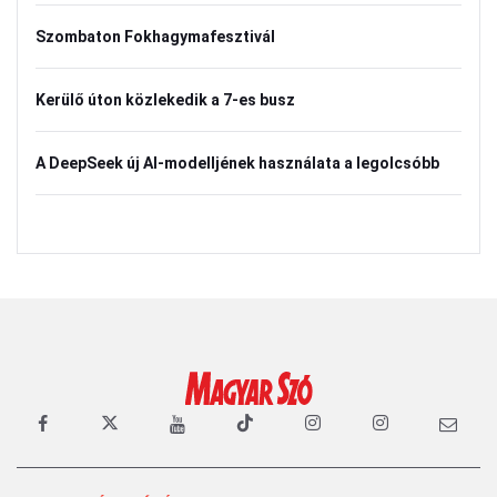
Szombaton Fokhagymafesztivál
Kerülő úton közlekedik a 7-es busz
A DeepSeek új AI-modelljének használata a legolcsóbb