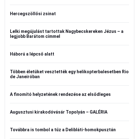
Hercegszöllősi zsinat
Lelki megújulást tartottak Nagybecskereken Jézus – a
legjobb Barátom címmel
Háború a lépcső alatt
Többen életüket vesztették egy helikopterbalesetben Rio
de Janeiróban
A finomító helyzetének rendezése az elsődleges
Augusztusi kirakodóvásár Topolyán – GALÉRIA
Továbbra is tombol a tűz a Delibláti-homokpusztán