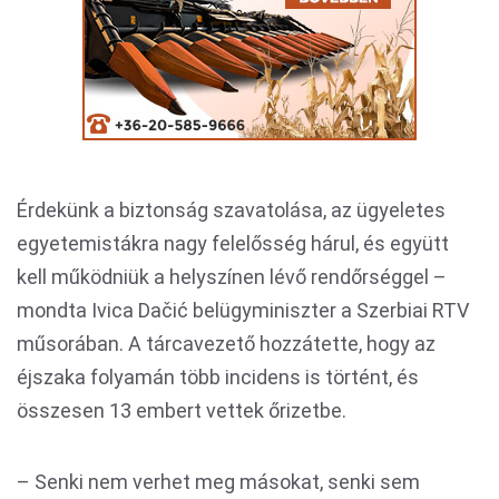
Érdekünk a biztonság szavatolása, az ügyeletes
egyetemistákra nagy felelősség hárul, és együtt
kell működniük a helyszínen lévő rendőrséggel –
mondta Ivica Dačić belügyminiszter a Szerbiai RTV
műsorában. A tárcavezető hozzátette, hogy az
éjszaka folyamán több incidens is történt, és
összesen 13 embert vettek őrizetbe.
– Senki nem verhet meg másokat, senki sem