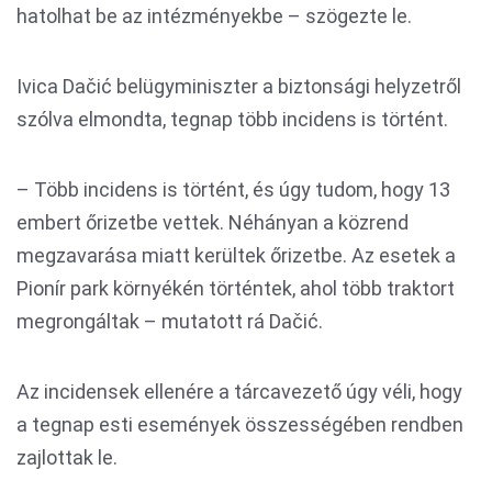
hatolhat be az intézményekbe – szögezte le.
Ivica Dačić belügyminiszter a biztonsági helyzetről
szólva elmondta, tegnap több incidens is történt.
– Több incidens is történt, és úgy tudom, hogy 13
embert őrizetbe vettek. Néhányan a közrend
megzavarása miatt kerültek őrizetbe. Az esetek a
Pionír park környékén történtek, ahol több traktort
megrongáltak – mutatott rá Dačić.
Az incidensek ellenére a tárcavezető úgy véli, hogy
a tegnap esti események összességében rendben
zajlottak le.