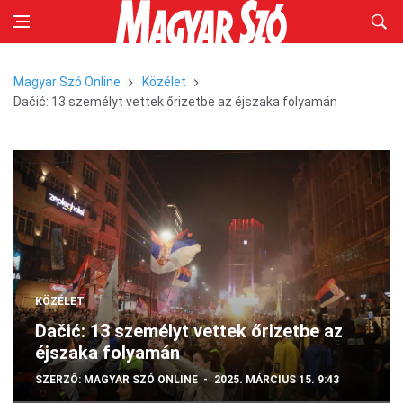
Magyar Szó Online
Közélet
Dačić: 13 személyt vettek őrizetbe az éjszaka folyamán
KÖZÉLET
Dačić: 13 személyt vettek őrizetbe az
éjszaka folyamán
SZERZŐ:
MAGYAR SZÓ ONLINE
2025. MÁRCIUS 15. 9:43