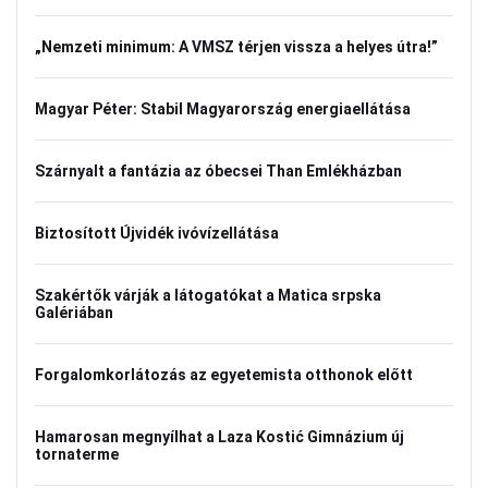
„Nemzeti minimum: A VMSZ térjen vissza a helyes útra!”
Magyar Péter: Stabil Magyarország energiaellátása
Szárnyalt a fantázia az óbecsei Than Emlékházban
Biztosított Újvidék ivóvízellátása
Szakértők várják a látogatókat a Matica srpska
Galériában
Forgalomkorlátozás az egyetemista otthonok előtt
Hamarosan megnyílhat a Laza Kostić Gimnázium új
tornaterme