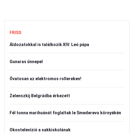
FRISS
Áldozatokkal is találkozik XIV. Leó pápa
Gunaras ünnepel
Óvatosan az elektromos rollereken!
Zelenszkij Belgrádba érkezett
Fél tonna marihuánát foglaltak le Smederevo környékén
Okostelevízió a sakkiskolának