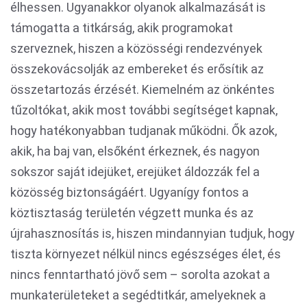
élhessen. Ugyanakkor olyanok alkalmazását is
támogatta a titkárság, akik programokat
szerveznek, hiszen a közösségi rendezvények
összekovácsolják az embereket és erősítik az
összetartozás érzését. Kiemelném az önkéntes
tűzoltókat, akik most további segítséget kapnak,
hogy hatékonyabban tudjanak működni. Ők azok,
akik, ha baj van, elsőként érkeznek, és nagyon
sokszor saját idejüket, erejüket áldozzák fel a
közösség biztonságáért. Ugyanígy fontos a
köztisztaság területén végzett munka és az
újrahasznosítás is, hiszen mindannyian tudjuk, hogy
tiszta környezet nélkül nincs egészséges élet, és
nincs fenntartható jövő sem – sorolta azokat a
munkaterületeket a segédtitkár, amelyeknek a