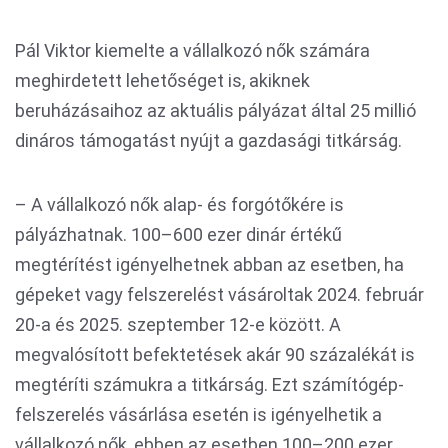
Pál Viktor kiemelte a vállalkozó nők számára
meghirdetett lehetőséget is, akiknek
beruházásaihoz az aktuális pályázat által 25 millió
dináros támogatást nyújt a gazdasági titkárság.
– A vállalkozó nők alap- és forgótőkére is
pályázhatnak. 100–600 ezer dinár értékű
megtérítést igényelhetnek abban az esetben, ha
gépeket vagy felszerelést vásároltak 2024. február
20-a és 2025. szeptember 12-e között. A
megvalósított befektetések akár 90 százalékát is
megtéríti számukra a titkárság. Ezt számítógép-
felszerelés vásárlása esetén is igényelhetik a
vállalkozó nők, ebben az esetben 100–200 ezer