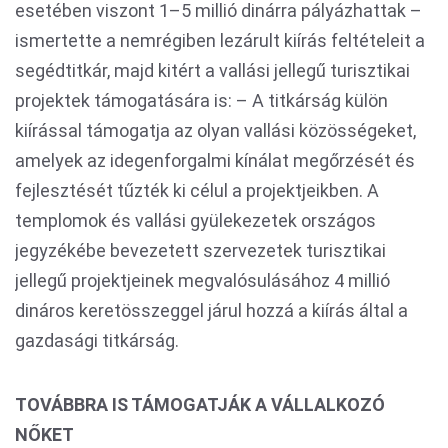
esetében viszont 1–5 millió dinárra pályázhattak –
ismertette a nemrégiben lezárult kiírás feltételeit a
segédtitkár, majd kitért a vallási jellegű turisztikai
projektek támogatására is: – A titkárság külön
kiírással támogatja az olyan vallási közösségeket,
amelyek az idegenforgalmi kínálat megőrzését és
fejlesztését tűzték ki célul a projektjeikben. A
templomok és vallási gyülekezetek országos
jegyzékébe bevezetett szervezetek turisztikai
jellegű projektjeinek megvalósulásához 4 millió
dináros keretösszeggel járul hozzá a kiírás által a
gazdasági titkárság.
TOVÁBBRA IS TÁMOGATJÁK A VÁLLALKOZÓ
NŐKET