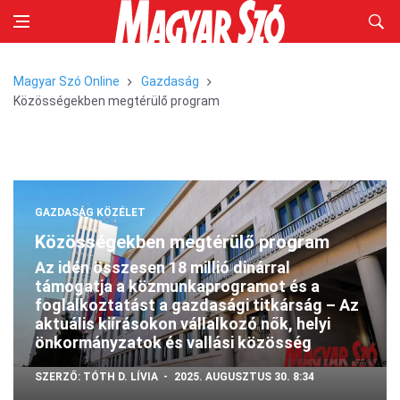
Magyar Szó Online
Gazdaság
Közösségekben megtérülő program
GAZDASÁG
KÖZÉLET
Közösségekben megtérülő program
Az idén összesen 18 millió dinárral
támogatja a közmunkaprogramot és a
foglalkoztatást a gazdasági titkárság – Az
aktuális kiírásokon vállalkozó nők, helyi
önkormányzatok és vallási közösség
SZERZŐ:
TÓTH D. LÍVIA
2025. AUGUSZTUS 30. 8:34