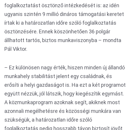
foglalkoztatást ösztönző intézkedését is: az idén
ugyanis szintén 9 millió dináros támogatási keretet
írtak ki a határozatlan időre szóló foglalkoztatás
ösztönzésére. Ennek köszönhetően 36 polgár
állhatott tartós, biztos munkaviszonyba – mondta
Pál Viktor.
– Ez különösen nagy érték, hiszen minden új állandó
munkahely stabilitást jelent egy családnak, és
erősíti a helyi gazdaságot is. Ha ezt a két programot
együtt nézzük, jól látszik, hogy kiegészítik egymást.
A közmunkaprogram azoknak segít, akiknek most
azonnali megélhetésre és közösségi munkára van
szükségük, a határozatlan időre szóló
foglalkoztatás pedig hosszabb távon biztosít jövőt