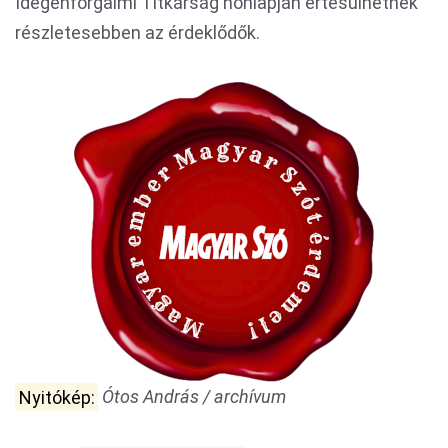
Idegenforgalmi Titkárság honlapján értesülhetnek
részletesebben az érdeklődők.
Nyitókép:
Ótos András / archívum