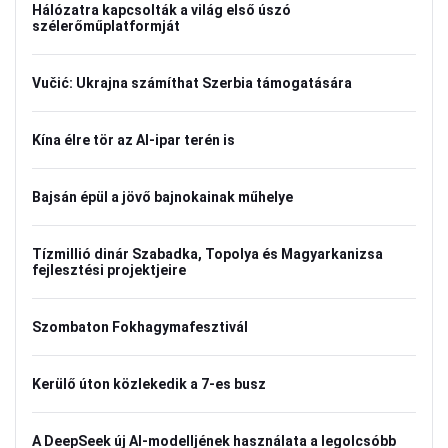
Hálózatra kapcsolták a világ első úszó
szélerőműplatformját
Vučić: Ukrajna számíthat Szerbia támogatására
Kína élre tör az AI-ipar terén is
Bajsán épül a jövő bajnokainak műhelye
Tízmillió dinár Szabadka, Topolya és Magyarkanizsa
fejlesztési projektjeire
Szombaton Fokhagymafesztivál
Kerülő úton közlekedik a 7-es busz
A DeepSeek új AI-modelljének használata a legolcsóbb