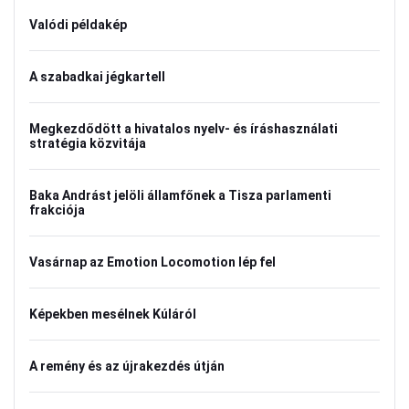
Valódi példakép
A szabadkai jégkartell
Megkezdődött a hivatalos nyelv- és íráshasználati
stratégia közvitája
Baka Andrást jelöli államfőnek a Tisza parlamenti
frakciója
Vasárnap az Emotion Locomotion lép fel
Képekben mesélnek Kúláról
A remény és az újrakezdés útján