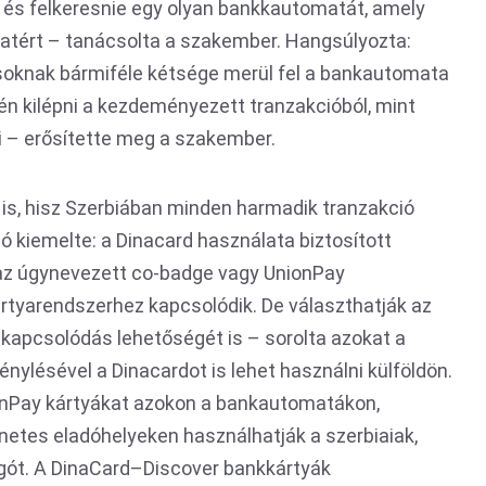
ól és felkeresnie egy olyan bankkautomatát, amely
latért – tanácsolta a szakember. Hangsúlyozta:
kosoknak bármiféle kétsége merül fel a bankautomata
én kilépni a kezdeményezett tranzakcióból, mint
i – erősítette meg a szakember.
a is, hisz Szerbiában minden harmadik tranzakció
dó kiemelte: a Dinacard használata biztosított
k az úgynevezett co-badge vagy UnionPay
ártyarendszerhez kapcsolódik. De választhatják az
kapcsolódás lehetőségét is – sorolta azokat a
ylésével a Dinacardot is lehet használni külföldön.
onPay kártyákat azokon a bankautomatákon,
netes eladóhelyeken használhatják a szerbiaiak,
ogót. A DinaCard–Discover bankkártyák