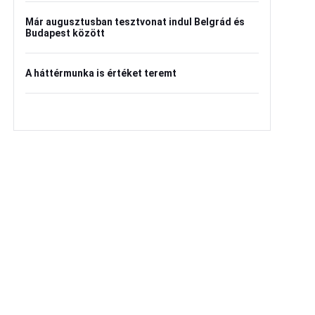
Már augusztusban tesztvonat indul Belgrád és
Budapest között
A háttérmunka is értéket teremt