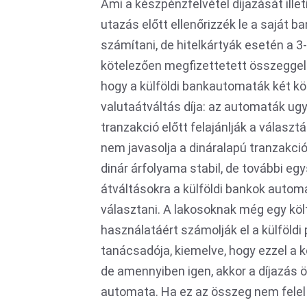
Ami a készpénzfelvétel díjazását illet
utazás előtt ellenőrizzék le a saját ba
számítani, de hitelkártyák esetén a 3-
kötelezően megfizettetett összeggel is
hogy a külföldi bankautomaták két kö
valutaátváltás díja: az automaták ugy
tranzakció előtt felajánlják a válasz
nem javasolja a dináralapú tranzakció
dinár árfolyama stabil, de további egy
átváltásokra a külföldi bankok automa
választani. A lakosoknak még egy köl
használatáért számolják el a külföld
tanácsadója, kiemelve, hogy ezzel a k
de amennyiben igen, akkor a díjazás ö
automata. Ha ez az összeg nem felel