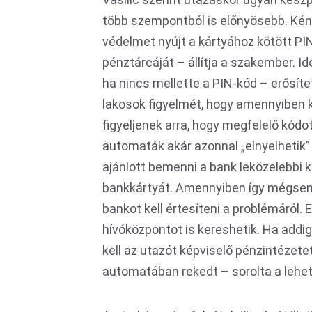
több szempontból is előnyösebb. Kén
védelmet nyújt a kártyához kötött PIN
pénztárcáját – állítja a szakember. 
ha nincs mellette a PIN-kód – erősítet
lakosok figyelmét, hogy amennyiben 
figyeljenek arra, hogy megfelelő kód
automaták akár azonnal „elnyelhetik”
ajánlott bemenni a bank leközelebbi k
bankkártyát. Amennyiben így mégsem s
bankot kell értesíteni a problémáról. 
hívóközpontot is kereshetik. Ha addig
kell az utazót képviselő pénzintézetet 
automatában rekedt – sorolta a lehe