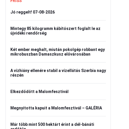
FRISS
Jó reggelt! 07-08-2026
Mintegy 85 kilogramm kábítószert foglalt le az
újvidéki rendőrség
Két ember meghalt, miután pokolgép robbant egy
mikrobuszban Damaszkusz elővárosában
A vízhiány ellenére stabil a vízellátás Szerbia nagy
részén
Elkezdődött a Malomfesztivál
Megnyitotta kapuit a Malomfesztivál – GALÉRIA
Már több mint 500 hektárt érint a dél-bánáti