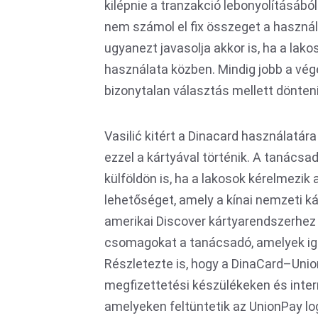
kilépnie a tranzakció lebonyolításáb
nem számol el fix összeget a haszná
ugyanezt javasolja akkor is, ha a la
használata közben. Mindig jobb a vég
bizonytalan választás mellett dönten
Vasilić kitért a Dinacard használatár
ezzel a kártyával történik. A tanácsa
külföldön is, ha a lakosok kérelmezi
lehetőséget, amely a kínai nemzeti k
amerikai Discover kártyarendszerhez 
csomagokat a tanácsadó, amelyek igén
Részletezte is, hogy a DinaCard–Uni
megfizettetési készülékeken és inter
amelyeken feltüntetik az UnionPay l