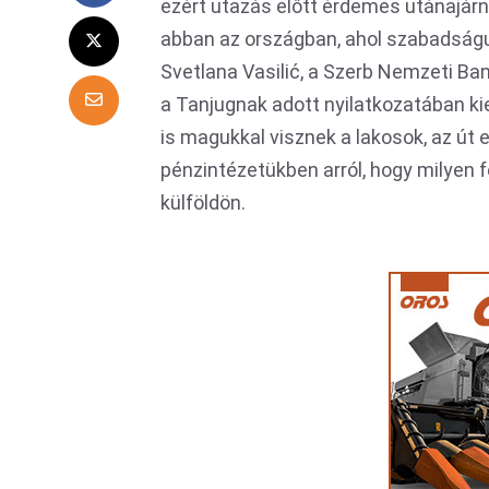
ezért utazás előtt érdemes utánajárni
abban az országban, ahol szabadságuk
Svetlana Vasilić, a Szerb Nemzeti Ba
a Tanjugnak adott nyilatkozatában ki
is magukkal visznek a lakosok, az út 
pénzintézetükben arról, hogy milyen f
külföldön.