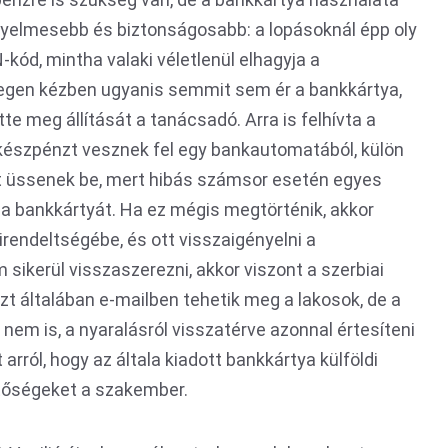
yelmesebb és biztonságosabb: a lopásoknál épp oly
-kód, mintha valaki véletlenül elhagyja a
Idegen kézben ugyanis semmit sem ér a bankkártya,
te meg állítását a tanácsadó. Arra is felhívta a
készpénzt vesznek fel egy bankautomatából, külön
ot üssenek be, mert hibás számsor esetén egyes
 a bankkártyát. Ha ez mégis megtörténik, akkor
irendeltségébe, és ott visszaigényelni a
ikerül visszaszerezni, akkor viszont a szerbiai
Ezt általában e-mailben tehetik meg a lakosok, de a
 nem is, a nyaralásról visszatérve azonnal értesíteni
arról, hogy az általa kiadott bankkártya külföldi
tőségeket a szakember.