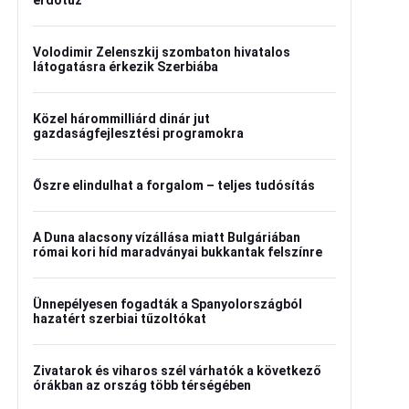
erdőtűz
Volodimir Zelenszkij szombaton hivatalos
látogatásra érkezik Szerbiába
Közel hárommilliárd dinár jut
gazdaságfejlesztési programokra
Őszre elindulhat a forgalom – teljes tudósítás
A Duna alacsony vízállása miatt Bulgáriában
római kori híd maradványai bukkantak felszínre
Ünnepélyesen fogadták a Spanyolországból
hazatért szerbiai tűzoltókat
Zivatarok és viharos szél várhatók a következő
órákban az ország több térségében