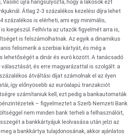
i, Vasilić újra hangsúlyozta, hogy a lakosok ezt
nkjuknál. Átlag 2-3 százalékos kezelési díjra lehet
4 százalékos is elérheti, ami egy minimális,
 kiegészül. Felhívta az utazók figyelmét arra is,
ltséget is felszámolhatnak. Az egyik a dinamikus
anis felismerik a szerbiai kártyát, és még a
tás lehetőségét a dinár és euró között. A tanácsadó
 választását, és erre magyarázattal is szolgált: a
százalékos átváltási díjat számolnak el az ilyen
tái, így előnyösebb az euróalapú tranzakciót
tségre számítaniuk kell, ezt pedig a bankautomaták
i pénzintézetek – figyelmeztet a Szerb Nemzeti Bank
öltséggel nem minden bank terheli a felhasználóit,
sszegét a bankkártyájuk leolvasása után jelzi az
 meg a bankkártya tulajdonosának, akkor ajánlatos