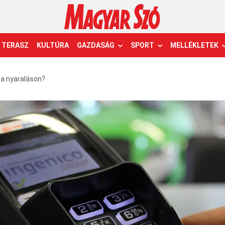
TERASZ
KULTÚRA
GAZDASÁG
SPORT
MELLÉKLETEK
 a nyaraláson?