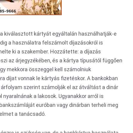
a kiválasztott kártyát egyáltalán használhatják-e
ig a használatra felszámolt díjazásokról is
lte ki a szakember. Hozzátette: a díjazás
zi az árjegyzékében, és a kártya típusától függően
gy mekkora összeggel kell számolniuk
a díjat vonnak le kártyás fizetéskor. A bankokban
n árfolyam szerint számolják el az átváltást a dinár
 nyaralnának a lakosok. Ugyanakkor arról is
 bankszámláját euróban vagy dinárban terheli meg
gyelmet a tanácsadó.
pénzre is szükség van, de a bankkártya használata