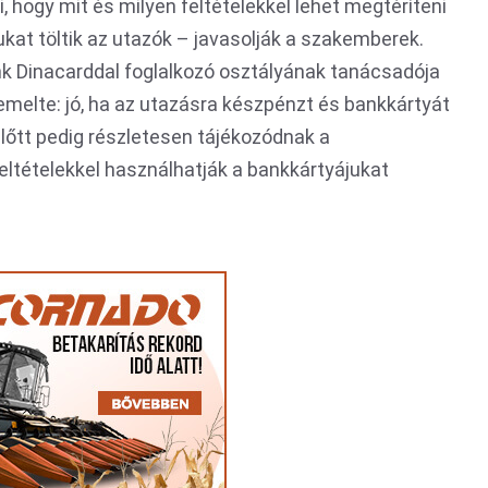
, hogy mit és milyen feltételekkel lehet megtéríteni
at töltik az utazók – javasolják a szakemberek.
nk Dinacarddal foglalkozó osztályának tanácsadója
emelte: jó, ha az utazásra készpénzt és bankkártyát
előtt pedig részletesen tájékozódnak a
eltételekkel használhatják a bankkártyájukat