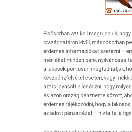
Elsősorban azt kell megtudniuk, hogy 
országhatáron kívül, másodsorban ped
érdemes információkat szerezni – eme
mértékét minden bank nyilvánossá tes
a lakosok pontosan megtudhatják, ho
készpénzfelvétel esetén, vagy mekkor
azt is javasolt ellenőrizni, hogy milye
és azon ország pénzneme között, ahol
érdemes tájékozódni, hogy a lakosok
az adott pénzintézet – hívta fel a fi
Vasilić szerint utazáskor ugyan kész