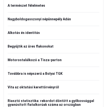
A természet félelmetes
Nagyboldogasszonyi népünnepély Adán
Alkotás és identitás
Begyűjtik az üres flakonokat
Motorostalálkozó a Tisza-parton
Továbbra is népszerű a Bolyai TGK
Vita az oktatási kerettörvényről
Riasztó statisztika: rekordot döntött a gyilkossággal
gyanúsított fiatalkorúak száma az országban