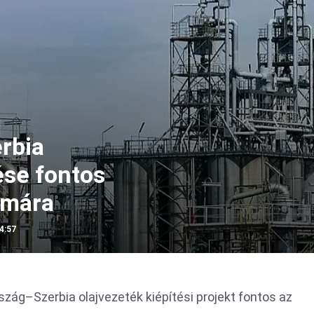
rbia
ése fontos
ámára
4:57
zág–Szerbia olajvezeték kiépítési projekt fontos az