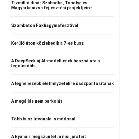
Tízmillió dinár Szabadka, Topolya és
Magyarkanizsa fejlesztési projektjeire
Szombaton Fokhagymafesztivál
Kerülő úton közlekedik a 7-es busz
A DeepSeek új AI-modelljének használata a
legolcsóbb
A legnehezebb élethelyzetekre összpontosítanak
A megállás nem parkolás
Több busz útvonala is módosul
A Ryanair megszünteti a niši járatait