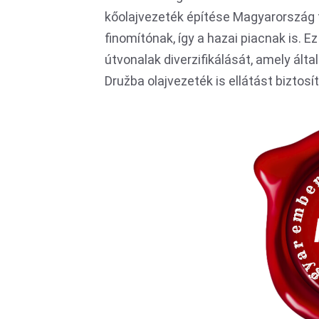
kőolajvezeték építése Magyarország f
finomítónak, így a hazai piacnak is. Ez
útvonalak diverzifikálását, amely ált
Družba olajvezeték is ellátást biztosí