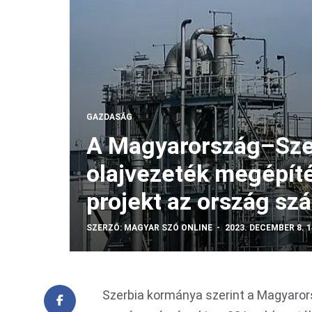
GAZDASÁG
A Magyarország–Sze
olajvezeték megépít
projekt az ország sz
SZERZŐ:
MAGYAR SZÓ ONLINE
2023. DECEMBER 8. 1
Szerbia kormánya szerint a Magyarors