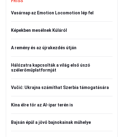
FRISS
Vasárnap az Emotion Locomotion lép fel
Képekben mesélnek Kúláról
A remény és az újrakezdés útján
Hálózatra kapcsolták a világ első úszó
szélerőműplatformját
Vučić: Ukrajna számíthat Szerbia támogatására
Kína élre tör az AI-ipar terén is
Bajsán épül a jövő bajnokainak műhelye