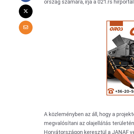
ország számára, írja a 021.rs hírportál
A közleményben az áll, hogy a projekt
megvalósítani az olajellátás területén
Horvátországon keresztül a JANAF vez