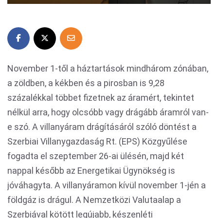
November 1-től a háztartások mindhárom zónában,
a zöldben, a kékben és a pirosban is 9,28
százalékkal többet fizetnek az áramért, tekintet
nélkül arra, hogy olcsóbb vagy drágább áramról van-
e szó. A villanyáram drágításáról szóló döntést a
Szerbiai Villanygazdaság Rt. (EPS) Közgyűlése
fogadta el szeptember 26-ai ülésén, majd két
nappal később az Energetikai Ügynökség is
jóváhagyta. A villanyáramon kívül november 1-jén a
földgáz is drágul. A Nemzetközi Valutaalap a
Szerbiával kötött legújabb, készenléti