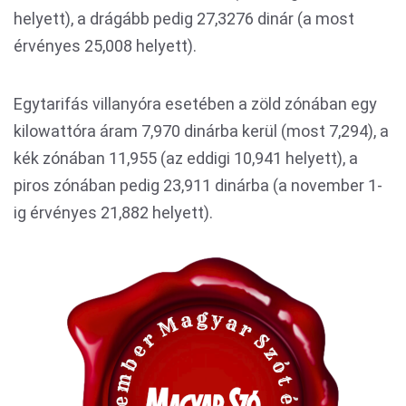
helyett), a drágább pedig 27,3276 dinár (a most
érvényes 25,008 helyett).
Egytarifás villanyóra esetében a zöld zónában egy
kilowattóra áram 7,970 dinárba kerül (most 7,294), a
kék zónában 11,955 (az eddigi 10,941 helyett), a
piros zónában pedig 23,911 dinárba (a november 1-
ig érvényes 21,882 helyett).