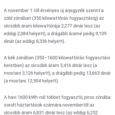
A november 1-től érvényes új árjegyzék szerint a
zöld zónában (350 kilowattórás fogyasztásig) az
olcsóbb áram kilowattórája 2,277 dinár lesz (az
eddigi 2,084 helyett), a drágább áramé pedig 9,109
dinár (az eddigi 8,336 helyett).
A kék zónában (350–1600 kilowattórás fogyasztási
keretben) az olcsóbb áram 3,416 dinár lesz (a
mostani 3,126 helyett), a drágább pedig 13,663 dinár
(a mostani 12,504 helyett).
A havi 1600 kWh-nál többet fogyasztó, piros zónába
sorolt háztartások számára novembertől az
olcsóbb áram 6,831 dinár lesz (az eddigi 6,252