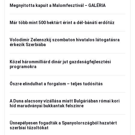
Megnyitotta kapuit a Malomfesztivál – GALÉRIA
Már több mint 500 hektárt érint a dél-bánáti erdőtűz
Volodimir Zelenszkij szombaton hivatalos látogatásra
érkezik Szerbiába
Közel hárommilliárd dinár jut gazdaságfejlesztési
programokra
Őszre elindulhat a forgalom – teljes tudósítás
A Duna alacsony vízállása miatt Bulgáriában római kori
híd maradványai bukkantak felszínre
Ünnepélyesen fogadták a Spanyolországból hazatért
szerbiai tűzoltókat