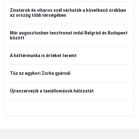
Zivatarok és viharos szél várhatók a következő órákban
az ország több térségében
Már augusztusban tesztvonat indul Belgrád és Budapest
között
A háttérmunka is értéket teremt
Tűz az egykori Zorka gyárnál
Újraszervezik a taxiállomások hálózatát