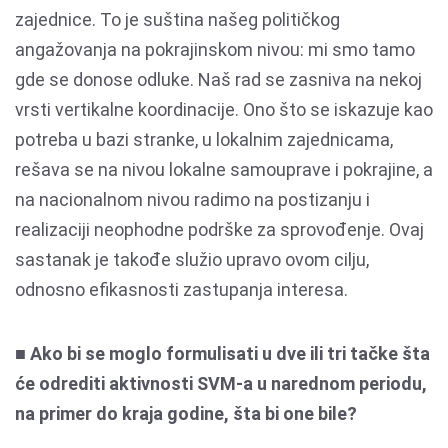
zajednice. To je suština našeg političkog
angažovanja na pokrajinskom nivou: mi smo tamo
gde se donose odluke. Naš rad se zasniva na nekoj
vrsti vertikalne koordinacije. Ono što se iskazuje kao
potreba u bazi stranke, u lokalnim zajednicama,
rešava se na nivou lokalne samouprave i pokrajine, a
na nacionalnom nivou radimo na postizanju i
realizaciji neophodne podrške za sprovođenje. Ovaj
sastanak je takođe služio upravo ovom cilju,
odnosno efikasnosti zastupanja interesa.
■ Ako bi se moglo formulisati u dve ili tri tačke šta
će odrediti aktivnosti SVM-a u narednom periodu,
na primer do kraja godine, šta bi one bile?