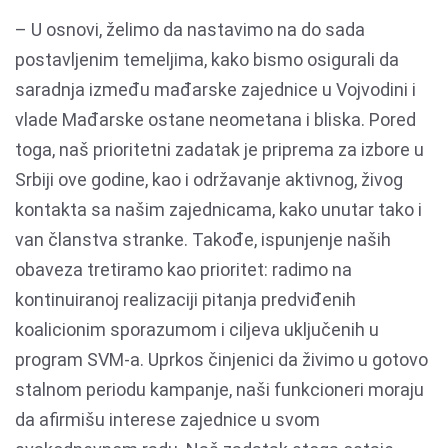
– U osnovi, želimo da nastavimo na do sada
postavljenim temeljima, kako bismo osigurali da
saradnja između mađarske zajednice u Vojvodini i
vlade Mađarske ostane neometana i bliska. Pored
toga, naš prioritetni zadatak je priprema za izbore u
Srbiji ove godine, kao i održavanje aktivnog, živog
kontakta sa našim zajednicama, kako unutar tako i
van članstva stranke. Takođe, ispunjenje naših
obaveza tretiramo kao prioritet: radimo na
kontinuiranoj realizaciji pitanja predviđenih
koalicionim sporazumom i ciljeva uključenih u
program SVM-a. Uprkos činjenici da živimo u gotovo
stalnom periodu kampanje, naši funkcioneri moraju
da afirmišu interese zajednice u svom