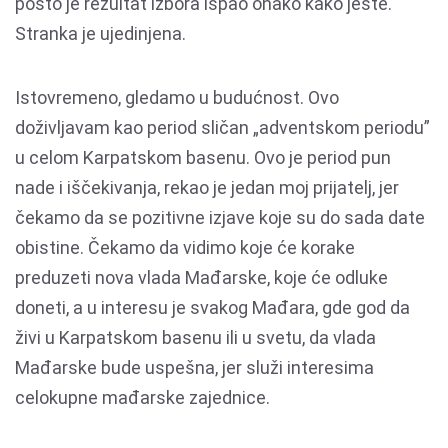
pošto je rezultat izbora ispao onako kako jeste.
Stranka je ujedinjena.
Istovremeno, gledamo u budućnost. Ovo
doživljavam kao period sličan „adventskom periodu”
u celom Karpatskom basenu. Ovo je period pun
nade i iščekivanja, rekao je jedan moj prijatelj, jer
čekamo da se pozitivne izjave koje su do sada date
obistine. Čekamo da vidimo koje će korake
preduzeti nova vlada Mađarske, koje će odluke
doneti, a u interesu je svakog Mađara, gde god da
živi u Karpatskom basenu ili u svetu, da vlada
Mađarske bude uspešna, jer služi interesima
celokupne mađarske zajednice.