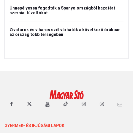
Ünnepélyesen fogadták a Spanyolországból hazatért
szerbiai tűzoltókat
Zivatarok és viharos szél várhatók a következő órákban
az ország több térségében
GYERMEK- ÉS IFJÚSÁGI LAPOK