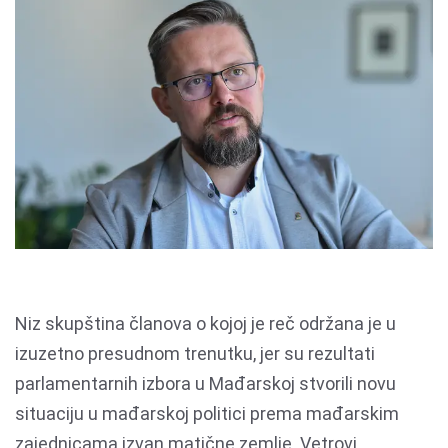
Niz skupština članova o kojoj je reč održana je u
izuzetno presudnom trenutku, jer su rezultati
parlamentarnih izbora u Mađarskoj stvorili novu
situaciju u mađarskoj politici prema mađarskim
zajednicama izvan matične zemlje. Vetrovi