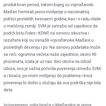
produktivan period, tokom kojeg su vojvođanski
Mađari formirali jasno mišljenje o nacionalnoj
politici proteklih šesnaest godina, kao i o radu vlade
u matičnoj zemlji. SVM je zatražio od zajednice da
podrži listu Fides–KDNP, na osnovu iskustva i
rezultata koji su osnažili vojvođanske Mađare u
poslednjih deceniju i po. Na osnovu podataka može
se reći: ogromna većina naše zajednice, skoro 90
procenata, stala je uz nas. Bez obzira na ishod
izbora, ovo je važna potvrda poverenja između SVM-
a i birača; po mom mišljenju do problema i krize
poverenja bi došlo u slučaju da ova podrška nije bila
data.
Istovremeno, volja birača u Mađarskoj je jasna: