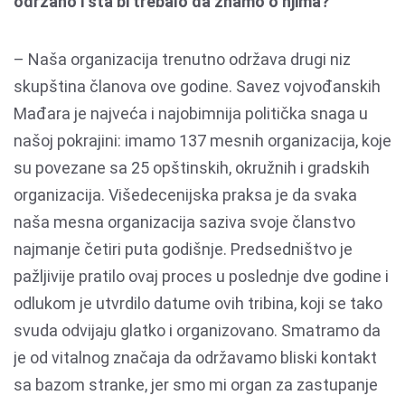
održano i šta bi trebalo da znamo o njima?
– Naša organizacija trenutno održava drugi niz
skupština članova ove godine. Savez vojvođanskih
Mađara je najveća i najobimnija politička snaga u
našoj pokrajini: imamo 137 mesnih organizacija, koje
su povezane sa 25 opštinskih, okružnih i gradskih
organizacija. Višedecenijska praksa je da svaka
naša mesna organizacija saziva svoje članstvo
najmanje četiri puta godišnje. Predsedništvo je
pažljivije pratilo ovaj proces u poslednje dve godine i
odlukom je utvrdilo datume ovih tribina, koji se tako
svuda odvijaju glatko i organizovano. Smatramo da
je od vitalnog značaja da održavamo bliski kontakt
sa bazom stranke, jer smo mi organ za zastupanje