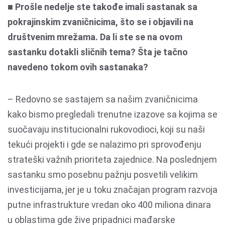
■ Prošle nedelje ste takođe imali sastanak sa
pokrajinskim zvaničnicima, što se i objavili na
društvenim mrežama. Da li ste se na ovom
sastanku dotakli sličnih tema? Šta je tačno
navedeno tokom ovih sastanaka?
– Redovno se sastajem sa našim zvaničnicima
kako bismo pregledali trenutne izazove sa kojima se
suočavaju institucionalni rukovodioci, koji su naši
tekući projekti i gde se nalazimo pri sprovođenju
strateški važnih prioriteta zajednice. Na poslednjem
sastanku smo posebnu pažnju posvetili velikim
investicijama, jer je u toku značajan program razvoja
putne infrastrukture vredan oko 400 miliona dinara
u oblastima gde žive pripadnici mađarske