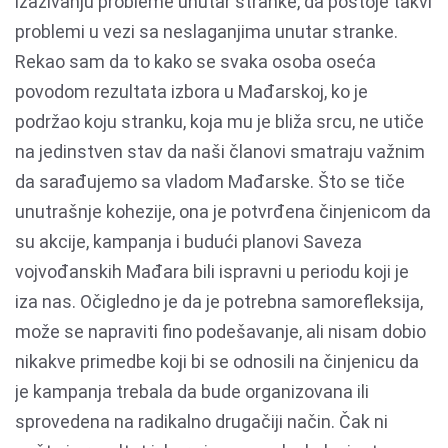
izazivanju probleme unutar stranke, da postoje takvi
problemi u vezi sa neslaganjima unutar stranke.
Rekao sam da to kako se svaka osoba oseća
povodom rezultata izbora u Mađarskoj, ko je
podržao koju stranku, koja mu je bliža srcu, ne utiče
na jedinstven stav da naši članovi smatraju važnim
da sarađujemo sa vladom Mađarske. Što se tiče
unutrašnje kohezije, ona je potvrđena činjenicom da
su akcije, kampanja i budući planovi Saveza
vojvođanskih Mađara bili ispravni u periodu koji je
iza nas. Očigledno je da je potrebna samorefleksija,
može se napraviti fino podešavanje, ali nisam dobio
nikakve primedbe koji bi se odnosili na činjenicu da
je kampanja trebala da bude organizovana ili
sprovedena na radikalno drugačiji način. Čak ni