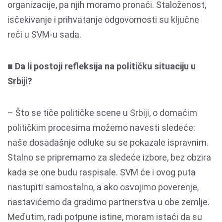
organizacije, pa njih moramo pronaći. Staloženost,
isčekivanje i prihvatanje odgovornosti su ključne
reči u SVM-u sada.
■ Da li postoji refleksija na političku situaciju u
Srbiji?
– Što se tiče političke scene u Srbiji, o domaćim
političkim procesima možemo navesti sledeće:
naše dosadašnje odluke su se pokazale ispravnim.
Stalno se pripremamo za sledeće izbore, bez obzira
kada se one budu raspisale. SVM će i ovog puta
nastupiti samostalno, a ako osvojimo poverenje,
nastavićemo da gradimo partnerstva u obe zemlje.
Međutim, radi potpune istine, moram istaći da su