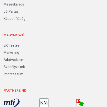
Mézeskalács
Jó Pajtás
Képes Ifjúság
MAGYAR SZÓ
Előfizetés
Marketing
Adatvédelem
Szabályzatok
Impresszum
PARTNEREINK