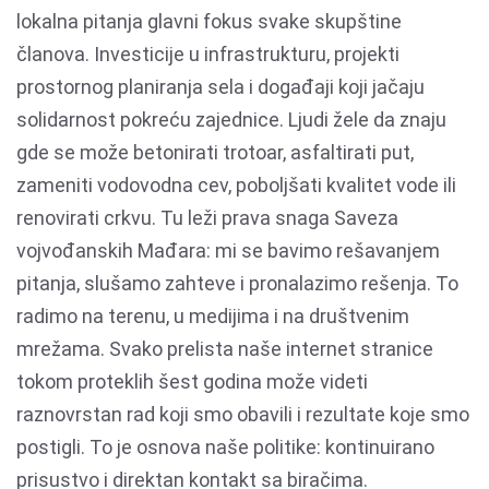
lokalna pitanja glavni fokus svake skupštine
članova. Investicije u infrastrukturu, projekti
prostornog planiranja sela i događaji koji jačaju
solidarnost pokreću zajednice. Ljudi žele da znaju
gde se može betonirati trotoar, asfaltirati put,
zameniti vodovodna cev, poboljšati kvalitet vode ili
renovirati crkvu. Tu leži prava snaga Saveza
vojvođanskih Mađara: mi se bavimo rešavanjem
pitanja, slušamo zahteve i pronalazimo rešenja. To
radimo na terenu, u medijima i na društvenim
mrežama. Svako prelista naše internet stranice
tokom proteklih šest godina može videti
raznovrstan rad koji smo obavili i rezultate koje smo
postigli. To je osnova naše politike: kontinuirano
prisustvo i direktan kontakt sa biračima.