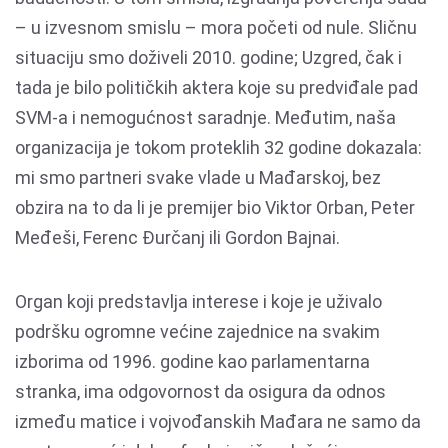
– u izvesnom smislu – mora početi od nule. Sličnu
situaciju smo doživeli 2010. godine; Uzgred, čak i
tada je bilo političkih aktera koje su predviđale pad
SVM-a i nemogućnost saradnje. Međutim, naša
organizacija je tokom proteklih 32 godine dokazala:
mi smo partneri svake vlade u Mađarskoj, bez
obzira na to da li je premijer bio Viktor Orban, Peter
Međeši, Ferenc Đurčanj ili Gordon Bajnai.
Organ koji predstavlja interese i koje je uživalo
podršku ogromne većine zajednice na svakim
izborima od 1996. godine kao parlamentarna
stranka, ima odgovornost da osigura da odnos
između matice i vojvođanskih Mađara ne samo da