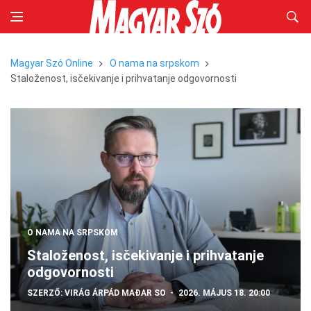
Magyar Szó Online
O nama na srpskom
Staloženost, isčekivanje i prihvatanje odgovornosti
O NAMA NA SRPSKOM
Staloženost, isčekivanje i prihvatanje
odgovornosti
SZERZŐ:
VIRÁG ÁRPÁD
MAĐAR SO
2026. MÁJUS 18. 20:00