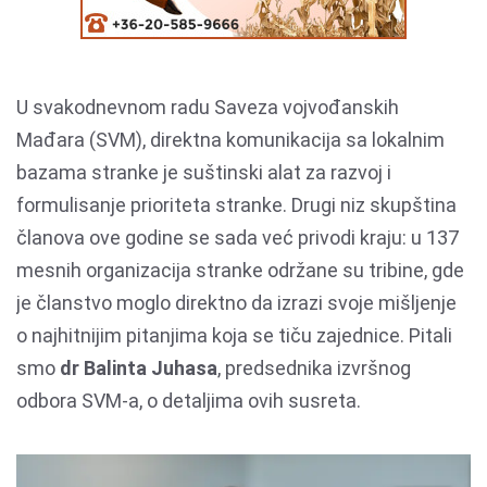
U svakodnevnom radu Saveza vojvođanskih
Mađara (SVM), direktna komunikacija sa lokalnim
bazama stranke je suštinski alat za razvoj i
formulisanje prioriteta stranke. Drugi niz skupština
članova ove godine se sada već privodi kraju: u 137
mesnih organizacija stranke održane su tribine, gde
je članstvo moglo direktno da izrazi svoje mišljenje
o najhitnijim pitanjima koja se tiču zajednice. Pitali
smo
dr Balinta Juhasa
, predsednika izvršnog
odbora SVM-a, o detaljima ovih susreta.