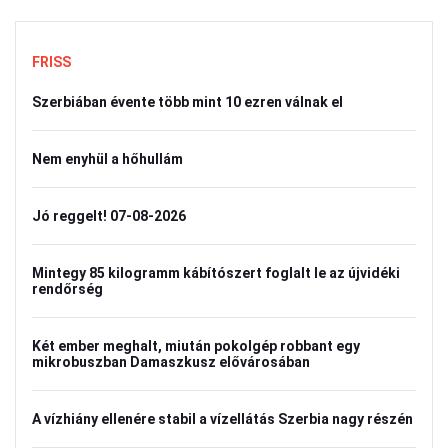
FRISS
Szerbiában évente több mint 10 ezren válnak el
Nem enyhül a hőhullám
Jó reggelt! 07-08-2026
Mintegy 85 kilogramm kábítószert foglalt le az újvidéki
rendőrség
Két ember meghalt, miután pokolgép robbant egy
mikrobuszban Damaszkusz elővárosában
A vízhiány ellenére stabil a vízellátás Szerbia nagy részén