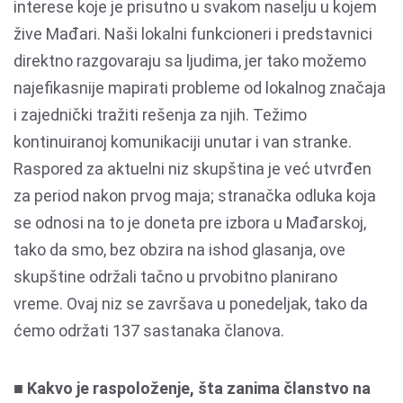
interese koje je prisutno u svakom naselju u kojem
žive Mađari. Naši lokalni funkcioneri i predstavnici
direktno razgovaraju sa ljudima, jer tako možemo
najefikasnije mapirati probleme od lokalnog značaja
i zajednički tražiti rešenja za njih. Težimo
kontinuiranoj komunikaciji unutar i van stranke.
Raspored za aktuelni niz skupština je već utvrđen
za period nakon prvog maja; stranačka odluka koja
se odnosi na to je doneta pre izbora u Mađarskoj,
tako da smo, bez obzira na ishod glasanja, ove
skupštine održali tačno u prvobitno planirano
vreme. Ovaj niz se završava u ponedeljak, tako da
ćemo održati 137 sastanaka članova.
■ Kakvo je raspoloženje, šta zanima članstvo na