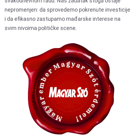
svakodnevnom radu. Naš zadatak stoga ostaje
nepromenjen: da sprovedemo pokrenute investicije
i da efikasno zastupamo mađarske interese na
svim nivoima političke scene.