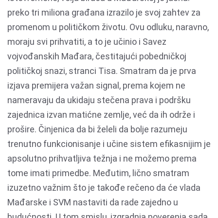
preko tri miliona građana izrazilo je svoj zahtev za
promenom u političkom životu. Ovu odluku, naravno,
moraju svi prihvatiti, a to je učinio i Savez
vojvođanskih Mađara, čestitajući pobedničkoj
političkoj snazi, stranci Tisa. Smatram da je prva
izjava premijera važan signal, prema kojem ne
nameravaju da ukidaju stečena prava i podršku
zajednica izvan matićne zemlje, već da ih održe i
prošire. Činjenica da bi želeli da bolje razumeju
trenutno funkcionisanje i učine sistem efikasnijim je
apsolutno prihvatljiva težnja i ne možemo prema
tome imati primedbe. Međutim, lično smatram
izuzetno važnim što je takođe rečeno da će vlada
Mađarske i SVM nastaviti da rade zajedno u
budućnosti. U tom smislu, izgradnja poverenja sada