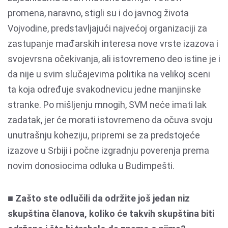
promena, naravno, stigli su i do javnog života
Vojvodine, predstavljajući najvećoj organizaciji za
zastupanje mađarskih interesa nove vrste izazova i
svojevrsna očekivanja, ali istovremeno deo istine je i
da nije u svim slučajevima politika na velikoj sceni
ta koja određuje svakodnevicu jedne manjinske
stranke. Po mišljenju mnogih, SVM neće imati lak
zadatak, jer će morati istovremeno da očuva svoju
unutrašnju koheziju, pripremi se za predstojeće
izazove u Srbiji i počne izgradnju poverenja prema
novim donosiocima odluka u Budimpešti.
■ Zašto ste odlučili da održite još jedan niz
skupština članova, koliko će takvih skupština biti