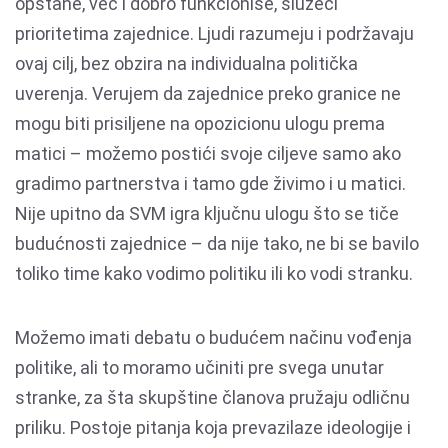
opstane, već i dobro funkcioniše, služeći
prioritetima zajednice. Ljudi razumeju i podržavaju
ovaj cilj, bez obzira na individualna politička
uverenja. Verujem da zajednice preko granice ne
mogu biti prisiljene na opozicionu ulogu prema
matici – možemo postići svoje ciljeve samo ako
gradimo partnerstva i tamo gde živimo i u matici.
Nije upitno da SVM igra ključnu ulogu što se tiče
budućnosti zajednice – da nije tako, ne bi se bavilo
toliko time kako vodimo politiku ili ko vodi stranku.
Možemo imati debatu o budućem načinu vođenja
politike, ali to moramo učiniti pre svega unutar
stranke, za šta skupštine članova pružaju odličnu
priliku. Postoje pitanja koja prevazilaze ideologije i