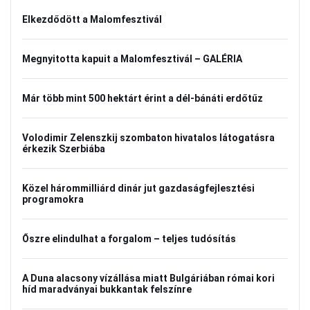
Elkezdődött a Malomfesztivál
Megnyitotta kapuit a Malomfesztivál – GALÉRIA
Már több mint 500 hektárt érint a dél-bánáti erdőtűz
Volodimir Zelenszkij szombaton hivatalos látogatásra
érkezik Szerbiába
Közel hárommilliárd dinár jut gazdaságfejlesztési
programokra
Őszre elindulhat a forgalom – teljes tudósítás
A Duna alacsony vízállása miatt Bulgáriában római kori
híd maradványai bukkantak felszínre