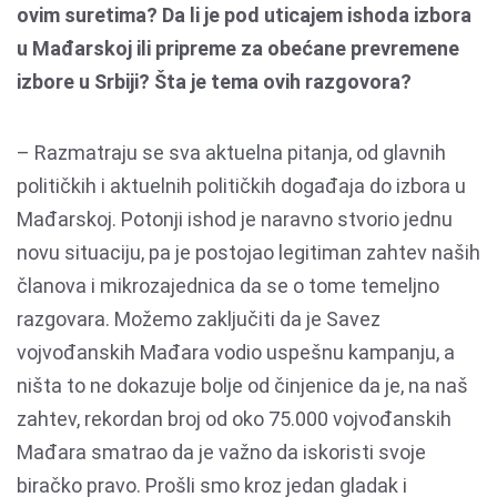
ovim suretima? Da li je pod uticajem ishoda izbora
u Mađarskoj ili pripreme za obećane prevremene
izbore u Srbiji? Šta je tema ovih razgovora?
– Razmatraju se sva aktuelna pitanja, od glavnih
političkih i aktuelnih političkih događaja do izbora u
Mađarskoj. Potonji ishod je naravno stvorio jednu
novu situaciju, pa je postojao legitiman zahtev naših
članova i mikrozajednica da se o tome temeljno
razgovara. Možemo zaključiti da je Savez
vojvođanskih Mađara vodio uspešnu kampanju, a
ništa to ne dokazuje bolje od činjenice da je, na naš
zahtev, rekordan broj od oko 75.000 vojvođanskih
Mađara smatrao da je važno da iskoristi svoje
biračko pravo. Prošli smo kroz jedan gladak i